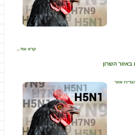
ה
ה
ה
ה
ה
קרא עוד...
ה
ה
באזור השרון
ה
ה
דירו אזור
ו
ו
ח
ח
ח