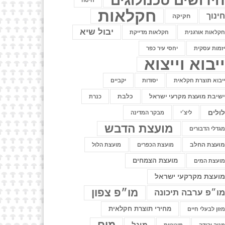
ידושים טכנולוגים
חיטה
חקלאות
ינוך
חקיקה
יבול שיא
קלאות אורגנית
חקלאות מדייקת
זמות עסקית
יחסי עיר כפר
יבוא וייצוא
יבוא תוצרת חקלאית
יסודות
יקביים
שיבת מועצת מקרעי ישראל
כלבת
כנרת
ולים
ליצ׳י
מבקר המדינה
מועצת הדבש
גדלי הדבורים
ועצת החלב
מועצת הכפרים
מועצת הלול
מועצת הצמחים
ועצת המים
ועצת מקרקעי ישראל
מו״פ צפון
ו״פ ערבה תיכונה
מחירי תוצרת חקלאית
זון לבעלי חיים
מים
מיגל