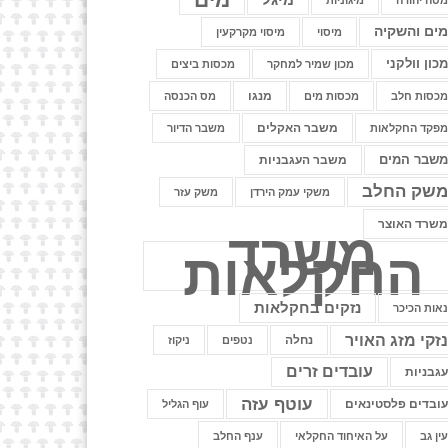
טה יהודה
מיגוניות
ים והשקיה
מיסוי
מיסוי מקרקעין
כון וולקני
מכון שמיר למחקר
מכסות ביצים
מנגו
כסות חלב
מכסות מים
מס הכנסה
משבר האקלים
פקד החקלאות
משבר הדיור
שבר המים
משבר העגבניות
שק החלב
משקי עמק הירדן
משק עזר
שרד האוצר
משרד
החקלאות
נזקים בחקלאות
אות הכיכר
זקי מזג האויר
נחלה
נטפים
ניקוז
עובדים זרים
גבניות
עוטף עזה
ובדים פלסטינאים
עוף הגליל
ין גב
על האיחוד החקלאי
ענף החלב