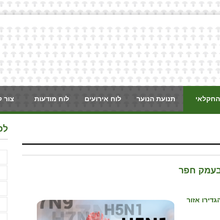
החקלאי
תנועת הנוער
לוח אירועים
לוח מודעות
צור 
לכ
F
בעמק חפר
א
א
דירו אזור
א