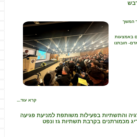
דבש
ע
פ
ד המשך
פ
צ
ם באמצעות
דם- חובתנו
ק
ק
ק
ק
ר
ר
קרא עוד...
ר
ש
גיה והתשתיות בפעילות משותפת למניעת פגיעה
דיג מכמורתנים בקרבת תשתיות גז ונפט
ש
ש