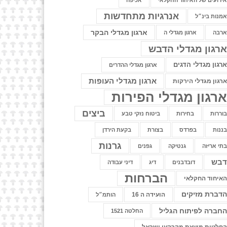
ירועים של האיחוד החקלאי
אכיפה
אנרגיות מתחדשות
מנות בינ״ל
ארגון מגדלי הבקר
רבה
ארגון מגדלי ה
רגון מגדלי הדבש
רגון מגדלי הדגים
ארגון מגדלי ההדרים
ארגון מגדלי העופות
רגון מגדלי הירקות
רגון מגדלי הפירות
ביצים
וררות
בחירות
ביטוח נזקי טבע
ננות
בפרדס
בצורת
בקעת הירדן
גרנות
תי אריזה
גנטיקה
גפנים
בש
דובדבנים
דיג
דיני עבודה
הברחות
איחוד החקלאי
דברת מזיקים
הועידה ה 16
הותמ״ל
חברה לפיתוח הגליל
החלטה 1521