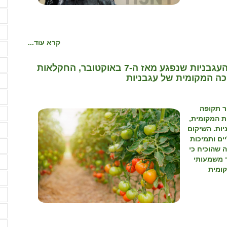
ח
ח
ח
קרא עוד...
י
י
לאחר שפל חסר תקדים בייצור המקומי של העגבניות שנפגע מאז ה-7 באוקטובר, החקלאות
י
י
 תקופה
ל
 המקומית,
ת בעגבניות. השיקום
מ
ם ותמיכות
מ
 שהוכיח כי
ד משמעותי
מ
ומית
מ
מ
מ