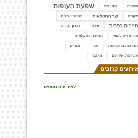
שפעת העופות
שמן זית
מיטה
שר החקלאות
קדים
תחרות הצילום
יירות כפרית
תכנון ובניה
תירס
תמיכה בחקלאות
כנית דיור לאומי
מיכות בחקלאות
תמרים
תמר
ערוכות ואירועים
⁨מילובר
ירועים קרובים
לאירועים נוספים