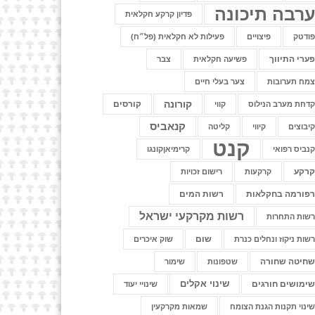
רבה תיכונה
פדיון קרקע חקלאית
ודטק
פיצויים
פעילות לא חקלאית (פל״ח)
ערי התיווך
פשיעה חקלאית
צבר
מח תערובות
צער בעלי חיים
קורונה
קורסים
דחת מערב הנילוס
קווי
קנאביס
יבוצים
קיווי
קליטה
קנט
נביס רפואי
קרימיאןקונגו
רקע
קרקעות
רישום זכויות
פורמה בחקלאות
רשות המים
רשות מקרקעי ישראל
שות התחרות
שום
שות ניקוז ונחלים כנרת
שוק איכרים
חיטה שחורה
שטפונות
שימור
שינוי אקלים
ימושים חורגים
שינויי יעוד
ינוי תקנות הגנת הצומח
שמאות מקרקעין