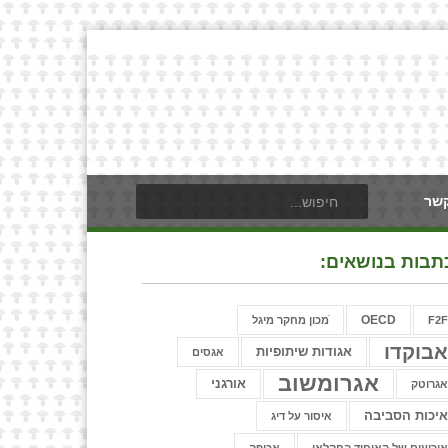
קשר
תבות בנושאים:
OECD
F2
ֿמכון מחקר מיגל
בוקדו
אגודות שיתופיות
אגסים
אגרומשוב
אורגני
גרוטק
יכות הסביבה
איסור על דיג