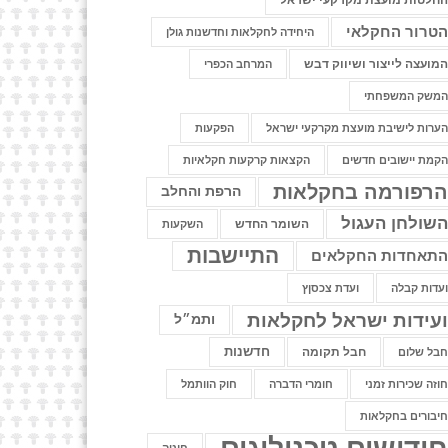
חלטות מועצת מקרקעי ישראל
טרור החקלאי
היחידה לחקלאות וחדשנות גולן
מועצה לייצור ושיווק דבש
המרחב הכפרי
משק המשפחתי
ערות לישיבת מועצת מקרקעי ישראל
הפקעות
קמת יישובים חדשים
הקצאות קרקעות חקלאיות
רפורמה בחקלאות
הרפת והחלב
שולחן העגול
השומר החדש
השקעות
התיישבות
תאחדות החקלאים
עדות קבלה
ועדת צכסןץ
עידות ישראל לחקלאות
ותמ״ל
חדשנות
חבל תקומה
בל שלום
וזה שכירות זמני
חומרי הדברה
חוק הוותמל
יבורים בחקלאות