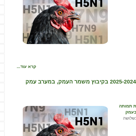
א
א
א
א
א
א
א
קרא עוד...
ב
ב
שפעת עופות התגלתה במוקד עשירי לעונת 2025-2024 בקיבוץ משמר העמק, במערב עמק
ב
ד
ת תמותה
ה
בעמק
ה
גיל 59 שבועות, בשלושה
ה