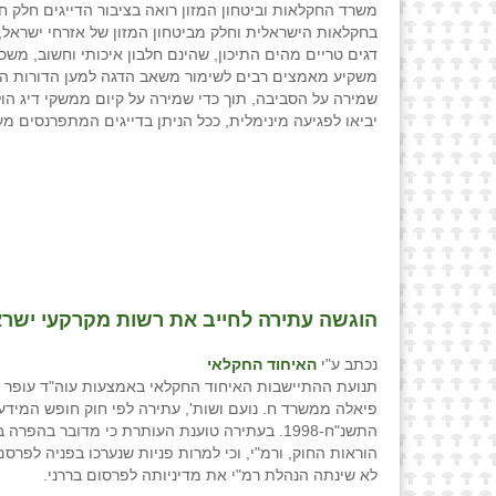
משרד החקלאות וביטחון המזון רואה בציבור הדייגים חלק ח
בחקלאות הישראלית וחלק מביטחון המזון של אזרחי ישראל
דגים טריים מהים התיכון, שהינם חלבון איכותי וחשוב, מש
משקיע מאמצים רבים לשימור משאב הדגה למען הדורות הב
שמירה על הסביבה, תוך כדי שמירה על קיום ממשקי דיג הו
יביאו לפגיעה מינימלית, ככל הניתן בדייגים המתפרנסים מע
הוגשה עתירה לחייב את רשות מקרקעי ישר
נכתב ע"י
האיחוד החקלאי
תנועת ההתיישבות האיחוד החקלאי באמצעות עוה"ד עופר נו
פיאלה ממשרד ח. נועם ושות', עתירה לפי חוק חופש המידע
התשנ"ח-1998. בעתירה טוענת העותרת כי מדובר בהפרה
הוראות החוק, ורמ"י, וכי למרות פניות שנערכו בפניה לפרס
לא שינתה הנהלת רמ"י את מדיניותה לפרסום בררני.