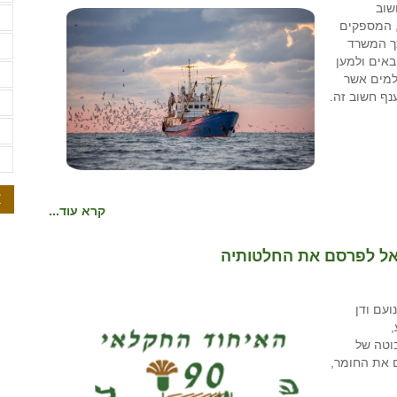
שוב
ש
, המספקים
כך המשרד
ש
אים ולמען
ת
למים אשר
נף חשוב זה.
ת
ת
ת
א
קרא עוד...
אל לפרסם את החלטותיה
עם ודן
,
 בוטה של
ם את החומר,