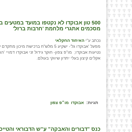
⁨500 טון אבוקדו לא נקטפו במועד במטעים 
מסכמים אתגרי מלחמת 'חרבות ברזל'⁩
נכתב ע"י
האיחוד החקלאי
מפעל 'אבוקדו גל'- ישקיע 5 מלש"ח ברכישת מיכון
נטיעות אבוקדו; מו"פ צפון- חוקר גידול זני אבוקדו דמויי 'ה
אקלים קיצון בעלי יתרון שיווקי בעולם.
תגיות:
אבוקדו
מו״פ צפון
כנס "דבורים והאבקה" ע"ש הדבוראי והטיי