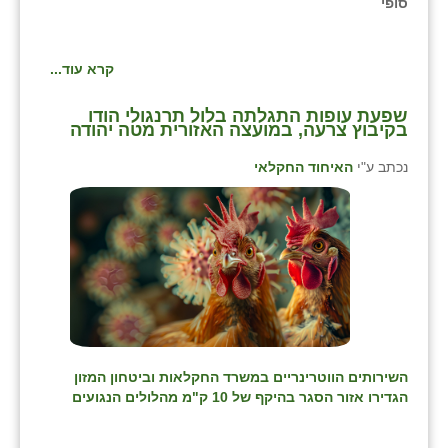
סופי
כפר הרי״ף
כפר מישר
קרא עוד...
כפר מע״ש
שפעת עופות התגלתה בלול תרנגולי הודו
בקיבוץ צרעה, במועצה האזורית מטה יהודה
כפר מרדכי
נכתב ע"י
האיחוד החקלאי
כפר סבא (אגרא)
כפר שמריהו
מגשימים
מישר
מכורה
מנחמיה
השירותים הווטרינריים במשרד החקלאות וביטחון המזון
הגדירו אזור הסגר בהיקף של 10 ק"מ מהלולים הנגועים
נאות הכיכר