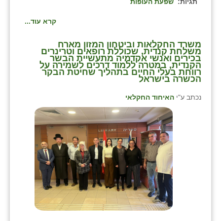
נווה אטי״ב
תגיות:
שפעת העופות
נהריה (אג״ש)
קרא עוד...
ניר צבי
משרד החקלאות וביטחון המזון מארח
משלחת קנדית, שכוללת רופאים וטרינרים
בכירים ואנשי אקדמיה מתעשיית הבשר
עין חצבה
הקנדית, במטרה ללמוד דרכים לשמירה על
רווחת בעלי החיים בתהליך שחיטת הבקר
הכשרה בישראל
עין תמר
נכתב ע"י
האיחוד החקלאי
עמרים
קורנית
קלחים
רועי
רימונים
רמות השבים
רמת הדר