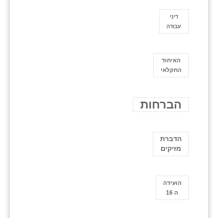
דיני
עבודה
האיחוד
החקלאי
הברחות
הדברת
מזיקים
הועידה
ה 16