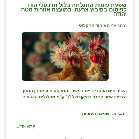
שפעת עופות התגלתה בלול תרנגולי הודו
לפיטום בקיבוץ צרעה, במועצה אזורית מטה
יהודה
נכתב ע"י
האיחוד החקלאי
השירותים הווטרינריים במשרד החקלאות וביטחון המזון
הגדירו אזור הסגר בהיקף של 10 ק"מ מהלולים הנגועים
תגיות:
שפעת העופות
קרא עוד...