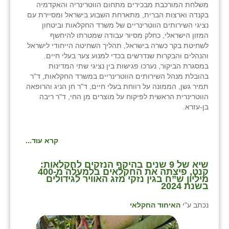
משלחת המורכבת מבכירים מתחום הווטרינריה והאקדמיה
בקנדה וארצות הברית, מתארחת השבוע בישראל ומסיירת עם
שבי ציון
נציגי השירותים הווטרינריים של משרד החקלאות וביטחון
המזון הישראלי, כחלק מסיור עבודה שמטרתו להיחשף
שדה ורבורג
לשחיטת בקר כשרה בישראל, תהליך השחיטה הייחודי לישראל
והנהלים והבקרות שנדרשים בכדי למנוע צער בעלי חיים.
שדה צבי
במסגרת הביקור, נערכו פגישות בין נציגי שתי המדינות
בהובלת מנהל השירותים הווטרינריים במשרד החקלאות, ד"ר
שדמה
תמיר גשן, הממונה על רווחת בעלי חיים, ד"ר חן הניג והרופאה
הווטרינרית הראשית לפיקוח על מוצרים מן החי, ד"ר ריבה
שכניה
בן-עזרא.
תלמי יוסף
בוסתן הגליל
קרא עוד...
שיא של 9 שנים בהיקף הנזקים לחקלאות:
קנט, פיצתה את החקלאים בלמעלה מ-400
מיליון ש”ח בגין נזקי מזג האוויר לגידולים
בשנת 2024
נכתב ע"י
האיחוד החקלאי