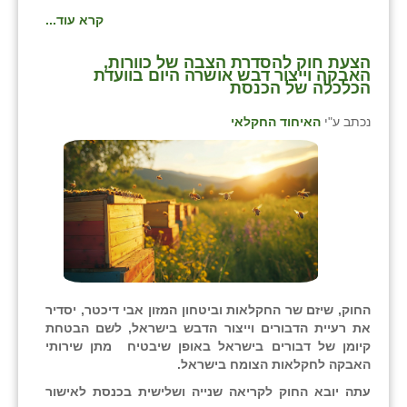
זוהר
קרא עוד...
הדר עם
הצעת חוק להסדרת הצבה של כוורות,
האבקה וייצור דבש אושרה היום בוועדת
הכלכלה של הכנסת
חבצלת השרון
נכתב ע"י
האיחוד החקלאי
חמרה
חרב לאת
יבול (מורג)
יקנעם
כליל
יד השמונה
החוק, שיזם שר החקלאות וביטחון המזון אבי דיכטר, יסדיר
את רעיית הדבורים וייצור הדבש בישראל, לשם הבטחת
כפר אביב
קיומן של דבורים בישראל באופן שיבטיח מתן שירותי
האבקה לחקלאות הצומח בישראל.
כפר ביאליק
עתה יובא החוק לקריאה שנייה ושלישית בכנסת לאישור