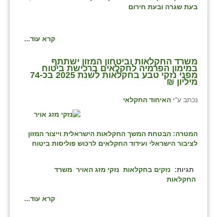
בעת שגרה ובעת חירום
קרא עוד...
משרד החקלאות וביטחון המזון ישתתף
במימון הפרמיה לחקלאים ברכישת ביטוח
מפני נזקי טבע בחקלאות לשנת 2025 בכ-74
מיליון ₪
נכתב ע"י
האיחוד החקלאי
המטרה: הבטחת המשך החקלאות הישראלית וייצור המזון
לציבור הישראלי ועידוד החקלאים לרכוש פוליסות ביטוח
תגיות:
נזקים בחקלאות
נזקי מזג האויר
משרד
החקלאות
קרא עוד...