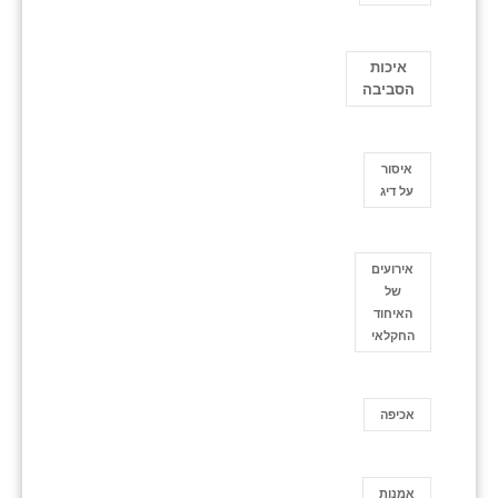
איכות
הסביבה
איסור
על דיג
אירועים
של
האיחוד
החקלאי
אכיפה
אמנות