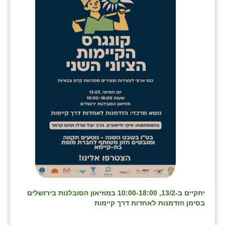
בני ציון
בצרה
בקעות
ֿגבעת שפירא
גן הדרום
גן השומרון
גני עם
גני יהודה
גנות
יתקיים ב-13/2, 10:00-18:00 במוזיאון הסובלנות בירושלים
ורד יריחו
בסימן הזדמנות לאחדות דרך קיימות
דקל