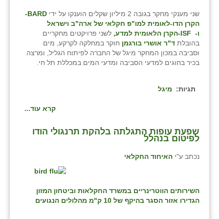
שני מענקי מחקר בגובה 2 מיליון שקלים הוענקו על ידי
BARD
-
הקרן הדו-לאומית למו"פ חקלאי של ארה"ב וישראל
ו-
ISF
-הקרן הלאומית למדע,
לשני פרויקטים מחקריים
בהובלת
ד"ר אושרי בורגמן
חוקר במחלקה לקרקע, מים
וסביבה במכון המחקר מיגל של החברה לפיתוח הגליל, ומרצה
בכיר בחוגים למדעי הסביבה ומדעי המים במכללת תל חי.
תגיות:
מיגל
קרא עוד...
שפעת עופות התגלתה בלהקת תרנגולי הודו
לפיטום בנהלל
נכתב ע"י
האיחוד החקלאי
השירותים הווטרינריים במשרד החקלאות וביטחון המזון
הגדירו אזור הסגר בהיקף של 10 ק"מ מהלולים הנגועים