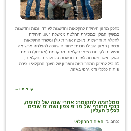
כחלק מחזון היחידה לחקלאות וחדשנות לעודד יזמות וחדשנות
במשקי הגולן ובמסגרת החלטת ממשלה 864, היחידה
לחקלאות וחדשנות, מועצה אזורית גולן ומשרד החקלאות
ובטחון המזון הובילו תכנית ייחודית שזוכה להצלחה מרשימה
ומיועדת לקידום מיזמי חקלאות מתקדמת (אגריטק) ברמת
הגולן, אשר מטרתה לעודד חדשנות טכנולוגית בחקלאות,
להוביל לחיזוק התחרותיות והפריון של הענף החקלאי ויצירת
פיתוח כלכלי ודמוגרפי באזור.
קרא עוד...
ממלחמה לתקומה: אחרי שנה של לחימה,
כנסי החורף של מו"פ צפון ושה"מ שבים
לגליל העליון
נכתב ע"י
האיחוד החקלאי