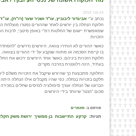
24 פבר 2016
נכתב ע"י
אביגדור ליבוביץ, עו"ד ושניר שער (רו"ח), עו״ד
חלוקת הנחלה בין יורשים לאחר שההורים נפטרו מוצלחת הר
שמאפשרת יישום של החלטות רמ"י באופן מיטבי, לרבות הת
הזכויות.
כאשר ההורים לא הותירו צוואה, היורשים נדרשים "להסתדר
בו קיימת הסכמה או מתווה שנקבע על ידי ההורים בצוואה, 
חלוקת הזכויות ביניהם, כאשר אחד היורשים ירכוש את החל
בעתיד, הינה רלוונטית בהרבה מקרים.
החלוקה מתבצעת כך שהיורש שיקבל את הזכויות משלם ליור
חלקם בזכויות בנחלה, כפי שהיו מקבלים אילו הנחלה היתה
הברוטו של הנחלה ועורך סימולציה למיסים שחלים במכירה
סכום "הנטו" שיוותר בידי היורשים.
פורסם ב-
מאמרים
תגיות:
קרקע
התיישבות
בן ממשיך
ירושת משק חקלא