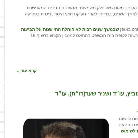
ה
 הקניין. מקורה של חלק משמעותי ממערכת הדינים המאפשרת
ה
ורך השנים, במיוחד לאחר חקיקת חוקי היסוד, ניכרת בפסיקה
ו
רט באופן
שבמשך שנים רבות לא הוחלה התיישנות על תביעות
ז
, פרט למקרה בו כספי הפיצוי הושלשו ע"י הרשות לקופת בית המשפט בהתאם למנגנון הקבוע בסעיף 16
ח
ח
י
קרא עוד...
מ
ביץ, עו״ד ושניר שער(רו״ח), עו״ד
מ
מ
מ
טח ליישום
בנים בהתאם
מ
 לשימוש
מ