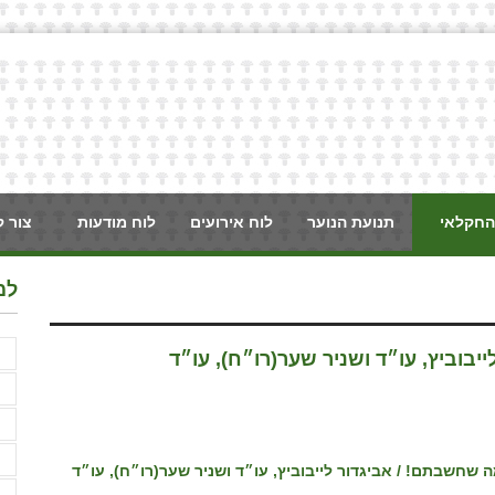
החקלאי
תנועת הנוער
לוח אירועים
לוח מודעות
צור 
למ
א
בוביץ, עו״ד ושניר שער(רו״ח), עו״ד
א
א
ב
ג