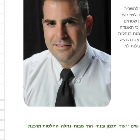
ר להשכיר
מ
ר לשימוש
נ
ת שטחים
ע
כי האגודה
ות בנחלות
ע
אגודה היא
ילות לא
פ
פ
ק
ק
ש
ש
ש
שינויי יעוד
תכנון ובניה
התיישבות
נחלה
החלטות מועצת
ש