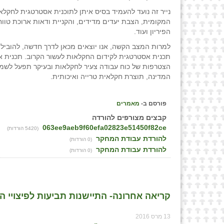
נייר זה נועד להעמיד בסיס איתן לתוכנית אסטרטגית לחקל
המקומית, הצבת יעדים מדידים, והקניית ודאות ארוכת טוו
הפיריון ועוד.
למרות המצב הקשה, אנו יוצאים מכאן לדרך חדשה, להוביל
תכנית אסטרטגית לקידום החקלאות לעשור הקרוב. תכנית א
הצטרפות של כוח עבודה צעיר לחקלאות ובעיקר תפעל לשמר
המדינה, תוצרת חקלאית טרייה ואיכותית.
פורסם ב-
מאמרים
קבצים מצורפים להורדה
063ee9aeb9f60efa02823e51450f82ce
(5420 הורדות)
להורדת עבודת המחקר
(0 הורדות)
להורדת עבודת המחקר
(0 הורדות)
קריאה אחרונה- התיישנות תביעות לפיצויי ה
13 מרס 2016