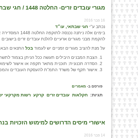
מגורי עובדים זרים- החלטה 1448 / חגי שבתאי, עו״ד
16 פבר 2016
נכתב ע"י
חגי שבתאי, עו״ד
בימים אלה ניתנה 
להקמת מבני מגורים ארעיים להלנת עובדים זרים בישובים חק
על מנת להציב מגורים זמניים יש לעמוד
בכל
התנאים הבאי
הצבת המבנים היבילים תעשה ככל הניתן בצמוד לתשתי
הסדרה תכנונית: תוכנית מתאר תקפה או אישור לשימוש 
אישור תקף של משרד התמ"ת להעסקת העובדים והמפר
פורסם ב-
מאמרים
תגיות:
חקלאות
עובדים זרים
קרקע
רשות מקרקעי י
אישורי מיסים הדרושים למימוש הזכויות בנח
14 פבר 2016