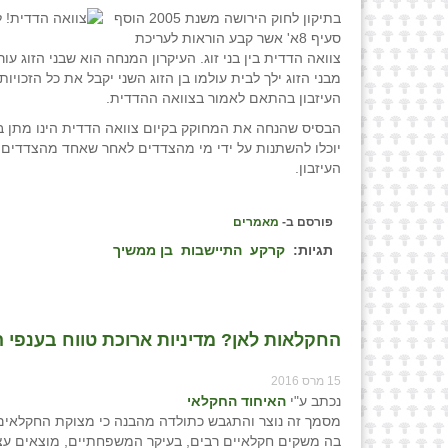
בתיקון לחוק הירושה משנת 2005 הוסף
סעיף 8א' אשר קבע הוראות לעריכת
צוואה הדדית בין בני זוג. העיקרון המנחה הוא שבני הזוג ע
מבני הזוג ילך לבית עולמו בן הזוג השני יקבל את כל הזכויות
העיזבון בהתאם לאמור בצוואה ההדדית.
הבסיס שהנחה את המחוקק בקיום צוואה הדדית הינו מתן בטח
יוכלו להשתנות על ידי מי מהצדדים לאחר שאחד מהצדדים יל
העיזבון.
פורסם ב-
מאמרים
תגיות:
קרקע
התיישבות
בן ממשיך
החקלאות לאן? מדיניות ארוכת טווח בענפי 
15 מרס 2016
נכתב ע"י
האיחוד החקלאי
מסמך זה נוצר והתגבש כתולדה מהבנה כי מצוקת החקלאים ו
בה משקים חקלאיים רבים, בעיקר המשפחתיים, מוצאים עצמ