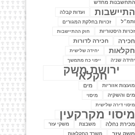
תחשבנות מחדש
תיישבות
ועדות קבלה
תמ״ל
זכויות בחלקת המגורים
כויות היסטוריות
חוק ההתיישבות
כירה
חכירה לדורות
קלאות
יחידה שלישית
חידה שניה
ייפוי כח מתמשך
ירושת משק
חקלאי
מים
ועצות אזוריות
ים והשקיה
מיסוי
יסוי דירה שלישית
יסוי מקרקעין
כירת נחלה
משבצת
משקי עזר
שק עזר
משרד החקלאות