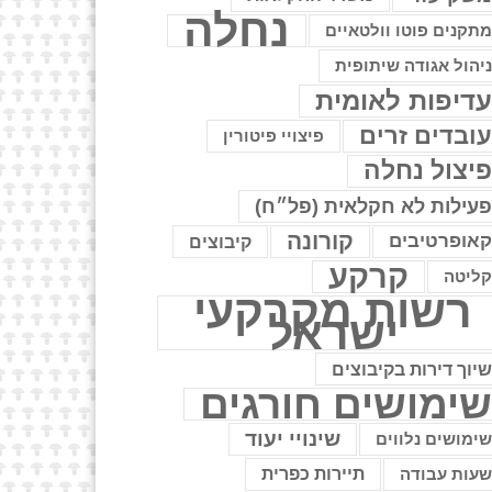
נחלה
תקנים פוטו וולטאיים
יהול אגודה שיתופית
דיפות לאומית
ובדים זרים
פיצויי פיטורין
יצול נחלה
עילות לא חקלאית (פל״ח)
קורונה
אופרטיבים
קיבוצים
קרקע
ליטה
רשות מקרקעי
ישראל
יוך דירות בקיבוצים
ימושים חורגים
שינויי יעוד
ימושים נלווים
עות עבודה
תיירות כפרית