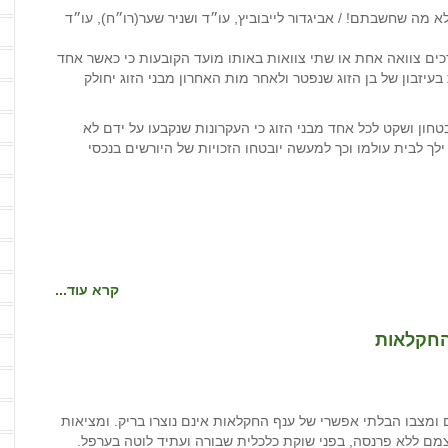
ד
ורכים צוואה אחת או שתי צוואות באותו מועד הקובעות כי כאשר אחד
ד
 בעיזבון של בן הזוג שנפטר ולאחר מות האחרון מבני הזוג יחולק
ד
ה
ון ושקט לכל אחד מבני הזוג כי העקרונות שנקבעו על ידם לא
ך לבית עולמו וכך למעשה יובטחו הזכויות של היורשים בנכסי
ה
ה
ה
ה
ה
קרא עוד...
ה
החקלאות
ה
ה
ה
מצבו הבלתי אפשרי של ענף החקלאות אינם נוצרו בריק. ומציאות
ם ללא פרנסה, בפני שוקת כלכלית שבורה ועתיד לוטה בערפל.
ה