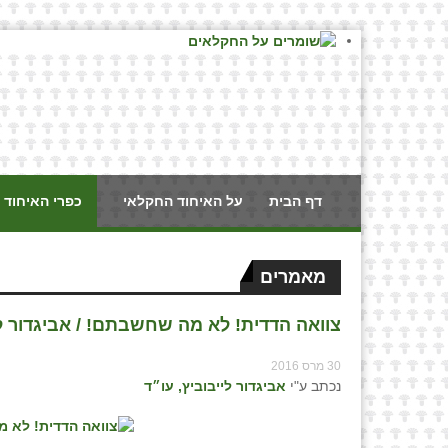
דף הבית
על האיחוד החקלאי
כפרי האיחוד 
מאמרים
צוואה הדדית! לא מה שחשבתם! / אביגדור ליי
30 מרס 2016
נכתב ע"י
אביגדור לייבוביץ, עו״ד