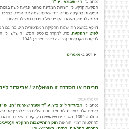
נכתב ע"י
חגי שבתאי, עו״ד
הפקעת קרקע ע"י רשויות המדינה מהווה פגיעה קשה בזכות
הפקעות בחקיקה מנדטורית שאינה שמה את הפרט במרכז. לא
מגמה לחיזוק מעמדו הקנייני של הפרט בנוגע להפקעות.
דווקא בנושא התיישנות החקיקה המנדטורית היטיבה עם הפ
לפיצויי הפקעה
לפקודת הקרקעות (רכישה לצרכי ציבור) 1943.
פורסם ב-
מאמרים
הריסה או הסדרה זו השאלה? / אביגדור לייבו
09 מרס 2016
נכתב ע"י
אביגדור לייבוביץ, עו״ד ושניר שער(רו״ח), עו״ד
בימים אלה בעלי נחלות ואגודות פועלים בכדי להכין את הש
החלטה 1399, מסדירים שימושים בקרקעות האגודה ובמ
להחלטות רמ"י והוראות
חוק ההתיישבות החקלאית(סייגים
בקרקע חקלאית ובמים), תשכ"ז-1967.