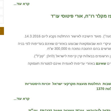
ת
קרא עוד...
ת
ת
א
ספר שינוים, שהעיקרי הוא שבעסקאות שבוצעו באזורים שאינם בעדיפות לפי בניה
 בהם ההטבה נמוכה מ 300,000 ש"ח.
 הרשומים בבעלות קרן קיימת לישראל (להלן: "קק"ל").
ים
שאינם
באזורי עדיפות לאומית ואינם למטרות תעסוקה
שבות
החלטות מועצת מקרקעי ישראל
זכויות היסטוריות
 1370
קרא עוד...
ור ליבוביץ, עו"ד ושניר שער (רו"ח), עו״ד