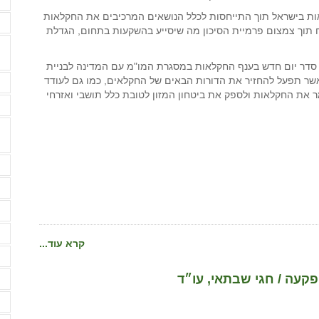
אות בישראל תוך התייחסות לכלל הנושאים המרכיבים את החקלאות
ה
ח תוך צמצום פרמיית הסיכון מה שיסייע בהשקעות בתחום, הגדלת
 סדר יום חדש בענף החקלאות במסגרת המו"מ עם המדינה לבניית
שר תפעל להחזיר את הדורות הבאים של החקלאים, כמו גם לעודד
ה
 את החקלאות ולספק את ביטחון המזון לטובת כלל תושבי ואזרחי
ה
ה
ה
ה
ה
קרא עוד...
ה
פקעה / חגי שבתאי, עו״ד
ה
ה