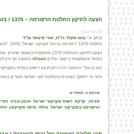
הצעה לתיקון החלטת הרפורמה – 1370 / בועז מקלר רו"ח, אורי פיטוסי עו"ד
02 מרס 2016
נכתב ע"י
בועז מקלר רו"ח, אורי פיטוסי עו"ד
החלטה 1370 "רפורמה בניהול מקרקעי ישראל" (להלן: "ההצעה"). מועד הישיבה לאישור ההחלטה נקבע ליום 14.3.2016.
הצעה לתיקון ההחלטה 1370 מתמקדת במ
בפועל ובעסקאות ביישובי עולים
הוגבלה
ההטבה אך ורק למגרשים
כמו כן עפ"י ההצעה יהיה ניתן לבצע רישום בעלות במקרקעין
חוזר זה יתמקד בשינוים בהחלטה לגבי מגרשי מגורים באזור
פורסם ב-
מאמרים
תגיות:
קרקע
רשות מקרקעי ישראל
תכנון ובניה
התיי
הרפורמה במקרקעי ישראל
נחלה
מיסוי מקרקעין
החלטה
מהי חלוקה ראשונה של נכסי העיזבון? / אביגד