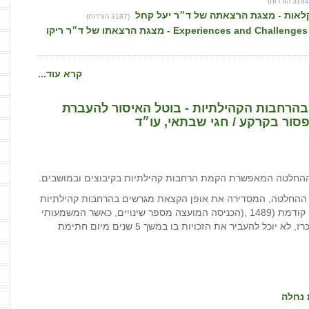
קלאות - מצגת הרצאתה של ד״ר יעל קחל
(3187 הורדות)
מ
Experiences and Challenges from Direct Income Support to Farmers in the EU - מצגת הרצאתו של ד״ר ריקו
נ
ע
קרא עוד...
ע
פ
הרחבות הקהילתיות - בוטל האיסור להעברת
פסור בקרקע / חגי שבתאי, עו״ד
פ
ק
ק
 ההחלטה המאפשרת הקמת הרחבות קהילתיות בקיבוצים ובמושבים.
ל ההחלטה, המסדירה את אופן הקצאת מגרשים בהרחבות קהילתיות
בקיבוצים ובמושבים (1504 .(בהחלטה זו, המבטלת החלטה קודמת (1489 ,(הכניסה המועצה מספר שינויים, כאשר המשמעותי
ביותר הוא ביטול ההוראה לפיה מי שקיבל מגרש בפטור ממכרז, לא יוכל להעביר את הזכויות בו במשך 5 שנים מיום חתימת
ש
ש
ש
 נחלה
ש