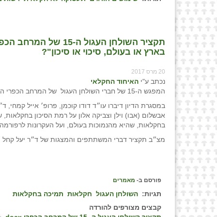
תקציר השולחן העגול ה
בארץ או בעולם, סיכוי או סיכון"?
20 מרס 2017
נכתב ע"י
האיחוד החקלאי
המפגש ה-15 של חברי השולחן העגול של המרחב הכפרי התארח בפקולטה לחקלאות ברחובות ביום 12/4/16.ֿ
במסגרת הדיון דיברו עו״ד דודו קוכמן, פרופ׳ אייל קמחי, ד״ר
אבשלום (אבו) וילן וצביקה אלון על רמת הסיכון בחקלאות
בחקלאות, שהיא מהנמוכות בעולם, ועל העקרונות לרפורמה 
מצ״ב תקציר דברי המשתתפים והמצגות של ד״ר יעל קחל וד״
פורסם ב-
מאמרים
תגיות:
השולחן העגול
חקלאות
תמיכה בחקלאות
קבצים מצורפים להורדה