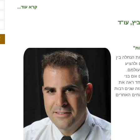
ת
קרא עוד...
ת
יץ, עו"ד
ת
א
ת"
ת הנחלה בין
 ולהציע
עולמם.
וגם בני
חד ראה את
זה שנים רבות
אחים האחרים