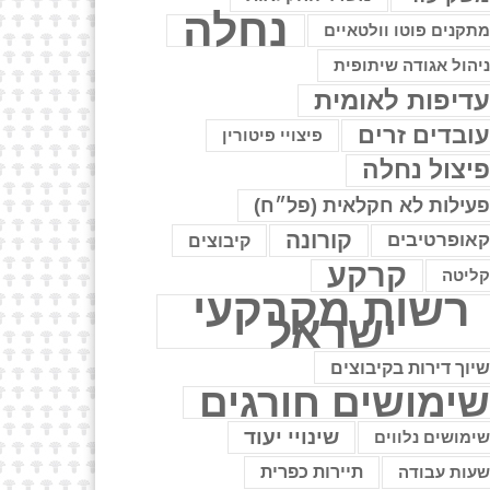
נחלה
תקנים פוטו וולטאיים
יהול אגודה שיתופית
דיפות לאומית
ובדים זרים
פיצויי פיטורין
יצול נחלה
עילות לא חקלאית (פל״ח)
קורונה
אופרטיבים
קיבוצים
קרקע
ליטה
רשות מקרקעי
ישראל
יוך דירות בקיבוצים
ימושים חורגים
שינויי יעוד
ימושים נלווים
עות עבודה
תיירות כפרית