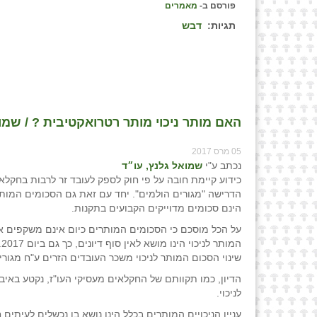
פורסם ב-
מאמרים
תגיות:
דבש
האם מותר ניכוי מותר רטרואקטיבית ? / שמו
05 מרס 2017
נכתב ע"י
שמואל גלנץ, עו״ד
כידוע קיימת חובה על פי חוק לספק לעובד זר לרבות בחקלא
הדרישה "מגורים הולמים". יחד עם זאת גם הסכומים המותר
הינם סכומים מדוייקים הקבועים בתקנות.
על הכל מוסכם כי הסכומים המותרים כיום אינם משקפים את
שינוי הסכום המותר לניכוי משכר העובדים הזרים ע"ח מגורי
הדיון, כמו תקוותם של החקלאים מעסיקי העו"ז, נקטע באיב
לניכוי.
עניין הניכויים המותרים בכלל הינו נושא בו נכשלים לעיתים 