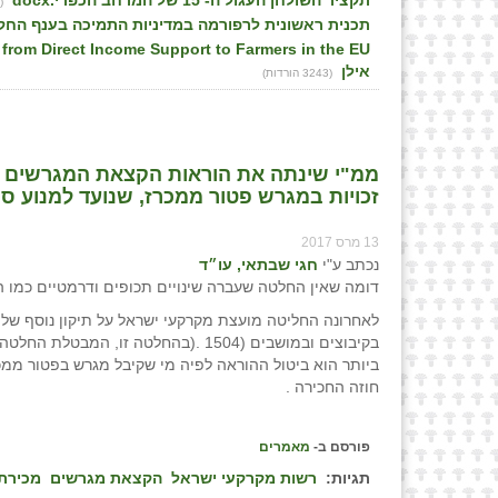
תקציר השולחן העגול ה- 15 של המרחב הכפרי.docx
(3194 הורדות)
תכנית ראשונית לרפורמה במדיניות התמיכה בענף הח
אילן
(3243 הורדות)
ממ"י שינתה את הוראות הקצאת המגרשים ב
זכויות במגרש פטור ממכרז, שנועד למנוע ס
13 מרס 2017
נכתב ע"י
חגי שבתאי, עו״ד
דומה שאין החלטה שעברה שינויים תכופים ודרמטיים כמו
לאחרונה החליטה מועצת מקרקעי ישראל על תיקון נוסף ש
חוזה החכירה .
פורסם ב-
מאמרים
תגיות:
רשות מקרקעי ישראל
הקצאת מגרשים
מכירת