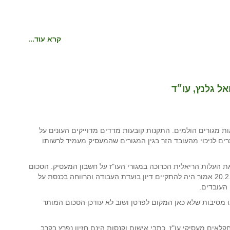
קרא עוד...
אל גלנץ, עו״ד
ות מגורים הולמים. התקנות קובעות מדדים מדוייקים העונים על
ים לניכוי מהעובד הזר בגין המגורים שהמעסיק מעמיד לרשותו
 העלות הריאלית הכרוכה במגורי העו"ז על חשבון המעסיק. הסכום
המותר לניכוי הינו מושא לאין סוף דיונים, כך גם ביום 20.2.2017 אמור היה להתקיים דיון בועדת העבודה והרווחה בכנסת על
 העובדים.
ו מסיבות שלא כאן המקום לפרטן ושוב לא עודכן הסכום המותר
חקלאים מעסיקי עו"ז, כתבי אישום וקנסות הינם חזיון נפרץ בקרב