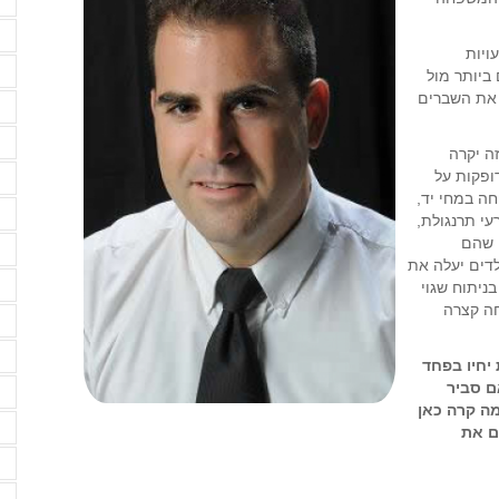
ד
ויות
ד
ביותר מול
 את השברים
ד
ה
ה יקרה
ופקות על
ה
ה במחי יד,
ה
עי תרנגולת,
ו שהם
ה
דים יעלה את
ה
ניתוח שגוי
חה קצרה
ה
ה
 יחיו בפחד
ם סביר
ה
מה קרה כאן
ה
ם את
ה
ה