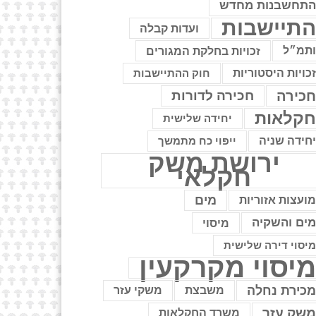
תחשבנות מחדש
תיישבות
ועדות קבלה
תמ״ל
זכויות בחלקת המגורים
כויות היסטוריות
חוק ההתיישבות
כירה
חכירה לדורות
קלאות
יחידה שלישית
חידה שניה
ייפוי כח מתמשך
ירושת משק
חקלאי
מים
ועצות אזוריות
ים והשקיה
מיסוי
יסוי דירה שלישית
יסוי מקרקעין
כירת נחלה
משבצת
משקי עזר
שק עזר
משרד החקלאות