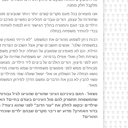
מלקבל חלק ממנה.
אנו מוצאים בכל פעם מקרים קשים יותר ויותר שנובעים מטע
שחוזרות על עצמן. הורים עוברים תהליכים נפשיים מורכבים 
הילדים ובני זוגם והמטרה בהליך הגישור היא לנסות לאחות
בכדי להותיר משפחה בנחלה.
רבות ניתן לשמוע מהורים את המשפט: "לא הייתי מאמין שז
במשפחה שלנו". אנשים חושבים שרק אצל השכנים הצרות ד
הדלת, הם לא מאמינים שמאבק על הנחלה יכול לפרק משפח
בשיחת חולין ואולי אפילו ברמיזה. יש משפחות שחיות על קר
רגע לפני פיצוץ, הורים הולכים על ביצים ליד הילדים, מצאנ
מבוהלים ממש לפני מפגשים משפחתיים שמא מישהו מהיל
נושא הנחלה על השולחן או אולי ישאל שאלה שמי מהילדים ב
עשוי להבין לא נכון את הדברים ומשם הדרך לפירוק המשפ
מאוד.
נשאל - האם בעיניכם הגיוני שהורים שהגיעו לגיל גבורות
שהמשפחה תתפרק להם מול העיניים בעודם בחיים? הא
שילדים יבקשו לחלק את "עור הדוב" לפני שהוא ניצוד? 
בדור האחרון? מדוע יש ריבוי מקרים שבהם ילדים שוכחי
ההורים?