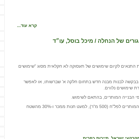
ה
קרא עוד...
ה
רים של הנחלה / מיכל בוסל, עו״ד
ה
התנאים לקיום שימושים של תעסוקה לא חקלאית מסוג "שימושים
ה
ה
 בבקשה לבנות מבנה חדש בתחום חלקה א' שברשותו, או לאפשר
 שימושים נלווים.
ה
י הבנייה המותרים, בהתאם לשימוש.
ה
היקף הבנייה של השימוש הנלווה לא יילקח במניין השטחים המותרים לפל"ח (500 מ"ר), למעט חנות ממכר ו-30% מהשטח
ה
ה
ה
קרקעי ישראל
תיירות כפרית