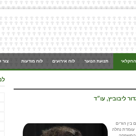
החקלאי
תנועת הנוער
לוח אירועים
לוח מודעות
צור 
למ
א
ר ליבוביץ, עו״ד
א
א
 בין הורים
ב
ם עומדת נחלה
י המשפחה
ג