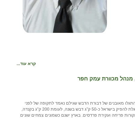
קרא עוד...
 מנהל מכוורת עמק חפר
תגלו מאובנים של דבורת הדבש שגילם נאמד לתקופה של לפני
150 מיליון שנה. כוורת אחת, המכילה 80 אלף דבורים, מסוגלת להפיק בישראל כ-50 ק"ג דבש בשנה, לעומת 200 ק"ג בקנדה,
ורות פריחה ועקירת פרדסים. בארץ ישנם כשמונים צמחים שונים