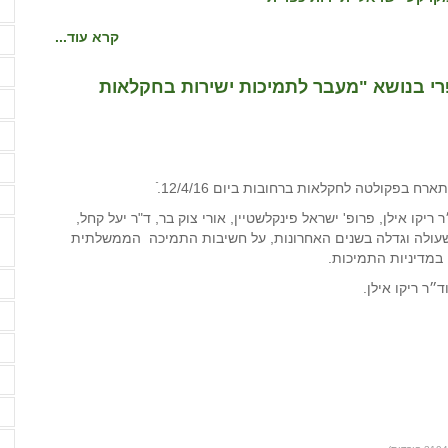
ה
ה
קרא עוד...
ו
-15 של המרחב הכפרי בנושא "מעבר לתמיכות ישירות בחקלאות
ז
ח
ח
י
 ריקו אילן, פרופ' ישראל פינקלשטיין, אורי צוק בר, ד"ר יעל קחל,
, שעולה וגדלה בשנים האחרונות, על חשיבות התמיכה הממשלתית
במדיניות התמיכות.
מ
ר ריקו אילן.
מ
מ
מ
מ
מ