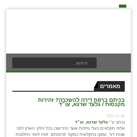
דף הבית
על האיחוד החקלאי
אידאה ומעש
כפרי האיחוד החקלאי
אודים
תנועת הנוער
בעלי תפקיד בתנועה
אילניה
לוח אירועים
חברי מזכירות האיחוד החקלאי
בית ינאי
לוח מודעות
חברי ועדת הביקורת
מאמרים
צור קשר
בית יצחק
פרסום מודעה
ועידות האיחוד החקלאי
בניתם ברפת דירה להשכרה? זהירות
מקנסות / גלעד שרגא, עו״ד
ביתן אהרון
28 ינו 2017
בן נון
נכתב ע"י
גלעד שרגא, עו״ד
אלפי חקלאים בעלי נחלות אשר התיישבו בכל חלקי הארץ לפני
בני נצרים
שנות דור, עסקו בחקלאות כמקור פרנסתם. זאת לאור החלטות