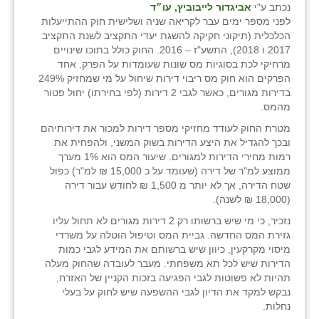
נכתב ע"י
אביגדור לייבוביץ, עו״ד
לפני מספר ימים עבר לקריאה שניה ושלישית חוק ההתייעלות
שבי ציון
הכלכלית (תיקוני חקיקה להשגת יעדי התקציב לשנת התקציב
2017 ו 2018), התשע"ז – 2016. החוק כולל בתוכו שינויים
שדה ורבורג
מרחיקי לכת בסוגיות מס שונות שעומדות על הפרק. אחד
הפרקים הוא חוק מס ריבוי דירות שיחול על מי שמחזיק 249%
שדה צבי
בדירות מגורים, כאשר לגבי 2 דירות (לפי בחירתו) יחול פטור
מהמס.
שדמה
מטרת החוק לעודד מחזיקי מספר דירות למכור את דירותיהם
שכניה
ובכך להגדיל את היצע הדירות בשוק המשני, ולהפחית את
רמות מחירי הדירות למגורים. שיעור המס הוא 1% מערך
תלמי יוסף
ממוצע למ"ר של דירה (שעומד על כ 15,000 ₪ למ"ר) כפול
שטח הדירה, אך לא יותר מ 1,500 ₪ לחודש עבור דירה
בוסתן הגליל
(18,000 ₪ לשנה).
נזכיר, כי מי שיש ברשותו רק 2 דירות מגורים לא תחול עליו
גזירת המס החדשה. גביית המס וטיפול הוטלה על משרדי
מיסוי מקרקעין, כיוון שיש ברשותם את המידע לגבי כמות
הדירות שיש לכל תא משפחתי. מעבר לעובדה שהחוק מעלה
תהיות לא פשוטות לגבי הפגיעה בזכות הקניין של האזרח,
נבקש למקד את הדיון לגבי ההשפעה שיש לחוק על בעלי
נחלות.