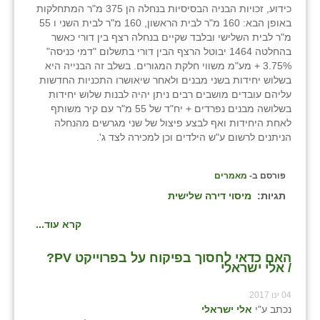
כידוע, זכויות הבניה הבסיסיות בנחלה הן 375 מ"ר המתחלקות
באופן הבא: 160 מ"ר לבית הראשון, 160 מ"ר לבית השני ו 55
מ"ר לבית השלישי ובלבד שקיים בנחלה רצף בין דורי כאשר
בהחלטה 1464 יבוטל הרצף הבין דורי בתשלום "דמי כניסה"
3.75% + מע"מ משווי חלקת המגורים. בשלב זה הבנייה היא
בשלוש יחידות בשני מבנים ולאחר שיאושרו התכניות החדשות
עליהם עובדים מושבים רבים ניתן יהיה לבנות שלוש יחידות
בשלושה מבנים נפרדים + יח"ד של 55 מ"ר עם קיר משותף
לאחת היחידות ואף לבצע פיצול של שני מגרשים מהנחלה
הניתנים לרשום ע"ש הילדים וכן למכירה לצד ג'.
פורסם ב-
מאמרים
תגיות:
מיסוי דירה שלישית
קרא עוד...
האם כדאי לחסוך בפיקוח על בפרוייקט PV?
/ אלי ישראלי
04 ינו 2017
נכתב ע"י
אלי ישראלי