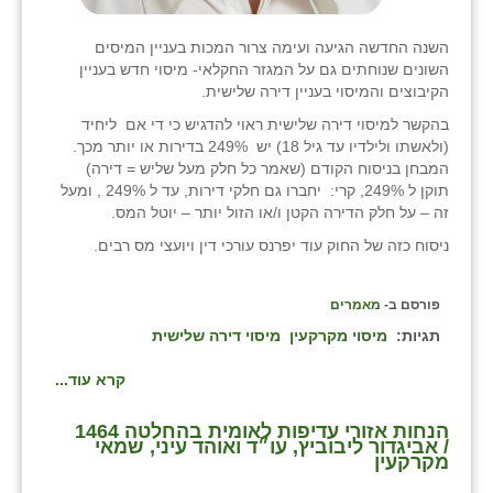
השנה החדשה הגיעה ועימה צרור המכות בעניין המיסים
השונים שנוחתים גם על המגזר החקלאי- מיסוי חדש בעניין
הקיבוצים והמיסוי בעניין דירה שלישית.
בהקשר למיסוי דירה שלישית ראוי להדגיש כי די אם ליחיד
(ולאשתו ולילדיו עד גיל 18) יש 249% בדירות או יותר מכך.
המבחן בניסוח הקודם (שאמר כל חלק מעל שליש = דירה)
תוקן ל 249%, קרי: יחברו גם חלקי דירות, עד ל 249% , ומעל
זה – על חלק הדירה הקטן ו/או הזול יותר – יוטל המס.
ניסוח כזה של החוק עוד יפרנס עורכי דין ויועצי מס רבים.
פורסם ב-
מאמרים
תגיות:
מיסוי מקרקעין
מיסוי דירה שלישית
קרא עוד...
הנחות אזורי עדיפות לאומית בהחלטה 1464
/ אביגדור ליבוביץ, עו״ד ואוהד עיני, שמאי
מקרקעין