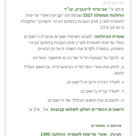
22 דצמ 2016
נכתב ע"י
אביגדור לייבוביץ, עו״ד
החלטת ממשלה 1527
שכותרתה "קביעת אזורי עדיפות
לאומית לעניין מתן הטבות בתחום הבינוי והשיכון" התקבלה
ביום 13.6.16.
מטרת ההחלטה
: לקבוע רשימת ישובים שיוכרזו כיישובים
בעלי עדיפות לאומית לעניין מתן הטבות בתחום הבינוי
והשיכון, במטרה לקדם את השגת היעדים הבאים:
א. להקל על מצוקת הדיור של רבים מתושבי המדינה;
ב. לחזק את אזורי הפריפריה הגיאוגרפית, ובראשם הגליל
והנגב;
ג. לעודד הגירה חיובית ליישובים;
ד. לעודד בנייה ביישובים;
ה. להעצים את חוסנם הכלכלי של היישובים;
הישובים הכפריים חולקו לשלוש קבוצות
: א1', א'2 וב'
פורסם ב-
מאמרים
תגיות:
אזורי עדיפות לאומית
החלטה 1490