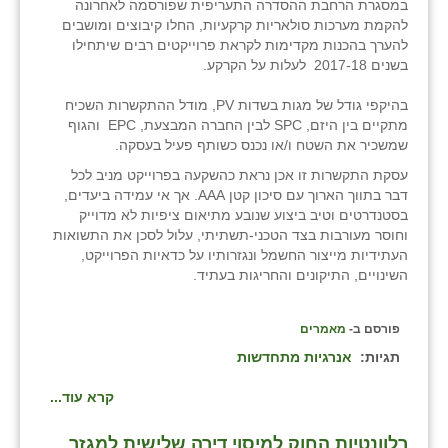
במסגרת הרחבת ההסדרה התעריפית שפורסמה לאחרונה
להקמת מערכות סולאריות קרקעיות, החלו קיבוצים ומושבים
להערך בהכנות מקדימות לקראת פרוייקטים רבים שיתחילו
בשנים 2017-18 לעלות על הקרקע.
בהיקפי גודל של מגות בשדות PV, מודל ההתקשרות השכיח
מתקיים בין היזם, SPC לבין החברה המבצעת, EPC והגוף
שמשכיר את השטח ו/או נכנס כשותף פעיל בעסקה.
עסקת התקשרות זו אכן נראת כהשקעה בפרוייקט מניב לכל
דבר בתווך הארוך עם סיכון קטן AAA. אך אי עמידה ביעדים,
בסטנדרטים וטיב ביצוע שנובע מתיאום ציפיות לא מדוייק
וחוסר מעורבות בצד הטכני-תשתיתי, עלול לסכן את התשואות
העתידיות מייצור החשמל ונגזרותיו על כדאיות הפרוייקט,
השינויים, התיקונים והחריגות בעתיד.
פורסם ב-
מאמרים
תגיות:
אנרגיות מתחדשות
קרא עוד...
רלוונטיות החוק למיסוי דירה שלישית למגזר