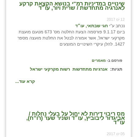
נווה אטי״ב
שינויים במדיניות רמ"י בנושא הקצאת קרקע
לאנרגיה מתחדשת / שרית ויור, עו״ד
נהריה (אג״ש)
12 ינו 2017
ניר צבי
נכתב ע"י
חגי שבתאי, עו״ד
ביום 9.1.17 פורסמה הצעת החלטה מס' 673 מטעם מועצת
עין חצבה
מקרקעי ישראל, אשר אמורה לבטל את החלטת מועצה מספר
1427. להלן עיקרי השינויים המוצעים
עין תמר
פורסם ב-
מאמרים
עמרים
תגיות:
אנרגיות מתחדשות
רשות מקרקעי ישראל
קורנית
קרא עוד...
קלחים
רועי
רימונים
מס ריבוי דירות לא יחול על בעלי נחלות /
אביגדור ליבוביץ, עו״ד ושניר שער (רו"ח),
עו״ד
רמות השבים
05 ינו 2017
רמת הדר