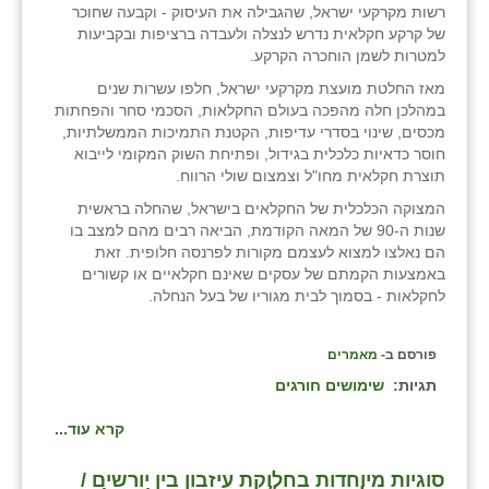
רשות מקרקעי ישראל, שהגבילה את העיסוק - וקבעה שחוכר
בני ציון
של קרקע חקלאית נדרש לנצלה ולעבדה ברציפות ובקביעות
למטרות לשמן הוחכרה הקרקע.
בצרה
מאז החלטת מועצת מקרקעי ישראל, חלפו עשרות שנים
במהלכן חלה מהפכה בעולם החקלאות, הסכמי סחר והפחתות
בקעות
מכסים, שינוי בסדרי עדיפות, הקטנת התמיכות הממשלתיות,
חוסר כדאיות כלכלית בגידול, ופתיחת השוק המקומי לייבוא
ֿגבעת שפירא
תוצרת חקלאית מחו"ל וצמצום שולי הרווח.
גן הדרום
המצוקה הכלכלית של החקלאים בישראל, שהחלה בראשית
שנות ה-90 של המאה הקודמת, הביאה רבים מהם למצב בו
גן השומרון
הם נאלצו למצוא לעצמם מקורות לפרנסה חלופית. זאת
באמצעות הקמתם של עסקים שאינם חקלאיים או קשורים
גני עם
לחקלאות - בסמוך לבית מגוריו של בעל הנחלה.
גני יהודה
פורסם ב-
מאמרים
גנות
תגיות:
שימושים חורגים
ורד יריחו
קרא עוד...
דקל
סוגיות מיוחדות בחלוקת עיזבון בין יורשים /