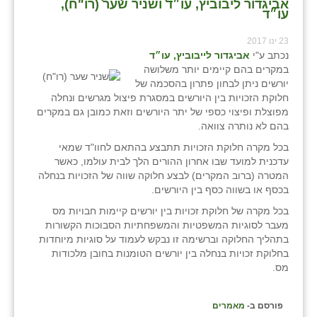
אביגדור ליבוביץ, עו״ד ושניר שער (רו"ח),
זוהר
עו״ד
הדר עם
23 ינו 2017
נכתב ע"י
אביגדור לייבוביץ, עו״ד
חבצלת השרון
במקרים בהם קיימים יותר משלושה
יורשים ניתן לבחון פתרון בהסכמה של
חמרה
חלוקת הזכויות בין היורשים במסגרת פיצול מגרשים ונחלה
מפוצלת ופיצוי כספי של יתר היורשים וזאת כמובן גם במקרים
חרב לאת
בהם לא נותרה צוואה.
בכל מקרה חלוקת הזכויות תתבצע בהתאם לחוו"ד שמאי
יבול (מורג)
עדכנית למועד שבו אחרון ההורים הלך לבית עולמו, כאשר
המטרה (ברוב המקרים) לבצע חלוקה שווה של הזכויות בנחלה
יקנעם
בכסף או בשווה כסף בין היורשים.
כליל
בכל מקרה של חלוקת זכויות בין יורשים קיימות חבויות מס
מעבר לסוגיות המשפטיות והמשפחתיות הסבוכות הקשורות
יד השמונה
בתהליך החלוקה וברשימה זו נבקש לעמוד על סוגיות מיוחדות
בחלוקת זכויות בנחלה בין יורשים הטומנות בחובן מלכודות
מס.
כפר אביב
כפר ביאליק
פורסם ב-
מאמרים