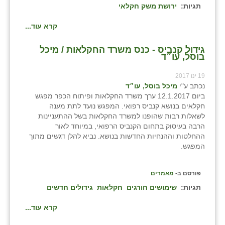
כפר הרי״ף
תגיות:
ירושת משק חקלאי
כפר מישר
קרא עוד...
כפר מע״ש
גידול קנביס - כנס משרד החקלאות / מיכל
בוסל, עו״ד
כפר מרדכי
19 ינו 2017
כפר סבא (אגרא)
נכתב ע"י
מיכל בוסל, עו״ד
ביום 12.1.2017 ערך משרד החקלאות ופיתוח הכפר מפגש
כפר שמריהו
חקלאים בנושא קנביס רפואי. המפגש נועד לתת מענה
לשאלות רבות שהופנו למשרד החקלאות בשל ההתעניינות
מגשימים
הרבה בעיסוק בתחום הקנביס הרפואי, במיוחד לאור
ההחלטות וההנחיות החדשות בנושא. נביא להלן דגשים מתוך
מישר
המפגש.
מכורה
פורסם ב-
מאמרים
מנחמיה
תגיות:
שימושים חורגים
חקלאות
גידולים חדשים
נאות הכיכר
קרא עוד...