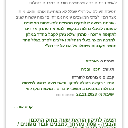
לאשר חריגות בניה ושימושים חורגים במבנים בנחלות.
תפיסת העולם של רמ"י שכלל לא מפתיעה אותנו והאטימות
מצד רמ"י לצרכי המושבים עימה אנו "חיים" מזה עשרות שנים
-
גורמת בשעה זו לנזקים ממשיים למשפחות המפונים
שפונות לבעלי נחלות בבקשה למציאת פתרון מגורים
לתקופה ארוכה - פתרון שלא ניתן לקבל בחדר במלון
ולמרבה הצער בעלי הנחלות נאלצים לסרב בגלל פחד
ממשי מקנסות שיוטלו עליהם על ידי רמ"י
.
פורסם ב-
מאמרים
תגיות:
תכנון ובניה
קבצים מצורפים להורדה
הנדון: בקשה בהולה לתיקון וראת שעה בנוגע לשימוש
בנחלות במבנים ב מושבי עובדים - מועצת מקרקעי
ישיבת מ- 22.11.2023
(8445 הורדות)
קרא עוד...
הצעה לתיקון הוראת שעה בחוק התכנון
והבניה - פטור מהיתר למבנים עבור מפונים /