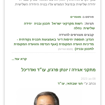
יחידה שלישית ובפיצול המגרש עליו בנויה היחידה השלישית.
פורסם ב-
מאמרים
תגיות:
רשות מקרקעי ישראל
תכנון ובניה
יחידה
שלישית
נחלה
קבצים מצורפים להורדה
הנדון: תוספת יחיסות דיור באמצעות תכנית נקודתית -
מדיניות הועדה המקומית (אגף הנדסה והוועדה המקומית
לתכנון ובניה)
(9320 הורדות)
קרא עוד...
מתקני אגירה / יונתן פרג'ון, עו״ד ואדריכל
08 נוב 2023
נכתב ע"י
חגי שבתאי, עו״ד