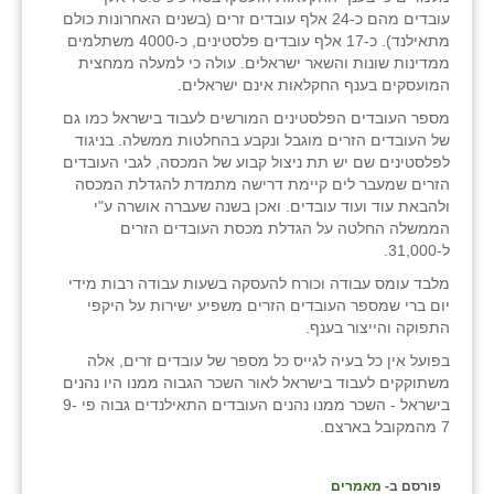
עובדים מהם כ-24 אלף עובדים זרים (בשנים האחרונות כולם
מתאילנד). כ-17 אלף עובדים פלסטינים, כ-4000 משתלמים
ממדינות שונות והשאר ישראלים. עולה כי למעלה ממחצית
המועסקים בענף החקלאות אינם ישראלים.
מספר העובדים הפלסטינים המורשים לעבוד בישראל כמו גם
של העובדים הזרים מוגבל ונקבע בהחלטות ממשלה. בניגוד
לפלסטינים שם יש תת ניצול קבוע של המכסה, לגבי העובדים
הזרים שמעבר לים קיימת דרישה מתמדת להגדלת המכסה
ולהבאת עוד ועוד עובדים. ואכן בשנה שעברה אושרה ע"י
הממשלה החלטה על הגדלת מכסת העובדים הזרים
ל-31,000.
מלבד עומס עבודה וכורח להעסקה בשעות עבודה רבות מידי
יום ברי שמספר העובדים הזרים משפיע ישירות על היקפי
התפוקה והייצור בענף.
בפועל אין כל בעיה לגייס כל מספר של עובדים זרים, אלה
משתוקקים לעבוד בישראל לאור השכר הגבוה ממנו היו נהנים
בישראל - השכר ממנו נהנים העובדים התאילנדים גבוה פי 9-
7 מהמקובל בארצם.
פורסם ב-
מאמרים