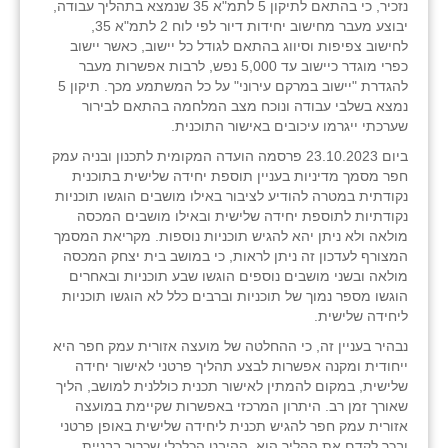
נזכיר, כי בהתאם לתיקון 5 לתמ"א 35 שנמצא בתהליך עבודה,
יבוצע מעבר מחישוב יחידות דיור לפי לוח 2 לתמ"א 35,
לחישוב צפיפות וסיווג בהתאם לגודל כל יישוב, כאשר יישוב
כפרי מוגדר כיישוב עד 5,000 נפש, לרבות אפשרות מעבר
להגדרת "יישוב במרקם עירוני" על כל המשתמע מכך. תיקון 5
נמצא בשלבי עבודה ונוכח מצב המלחמה בהתאם לבירור
שערכתי ייגרמו עיכובים באישור התוכנית.
ביום 23.10.2023 פרסמה הועדה המקומית לתכנון ובניה עמק
חפר מסמך מדיניות בעניין תוספת יחידה שלישית בתוכנית
נקודתית במטרה להודיע לציבור באילו מושבים הוגשו תוכניות
נקודתיות לתוספת יחידה שלישית ובאילו מושבים המכסה
מולאה ולא ניתן יהא להגיש תוכניות נוספות. מקריאת המסמך
המצורף לעדכון זה ניתן לראות, כי במושב בית יצחק המכסה
מולאה ובשני מושבים נוספים הוגשו שבע תוכניות ובאחרים
הוגשו מספר נמוך של תוכניות וברבים כלל לא הוגשו תוכניות
ליחידה שלישית.
נבהיר בעניין זה, כי ההחלטה של מועצה אזורית עמק חפר היא
ייחודית ומקנה אפשרות לבצע תהליך פרטני לאישור יחידה
שלישית, במקום להמתין לאישור תכנית כוללנית למושב, הליך
שאורך זמן רב. היתרון המרכזי באפשרות שקיימת במועצה
אזורית עמק חפר להגיש תכנית ליחידה שלישית באופן פרטני
ובכך לקדם את ההליך הוא, ההיבט הכלכלי שכרוך בבניית