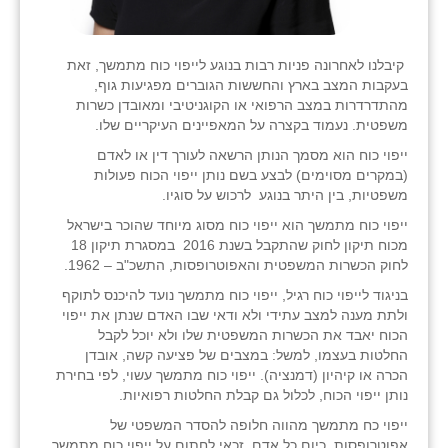
קיבלנו לאחרונה פניות רבות בנוגע לייפוי כוח מתמשך, זאת
בעקבות המצב בארץ והחששות הגוברים מפגיעות גוף,
מהתדרדרות במצב הרפואי או הקוגניטיבי ומאובדן כשרות
משפטית. נעמוד בקצרה על המאפיינים העיקריים שלו.
ייפוי כוח הוא מסמך הנותן הרשאה לעורך דין או לאדם
(במקרים מסוימים) לבצע בשם נותן ייפוי הכוח פעולות
משפטיות, בין היתר בנוגע לרכוש על סוגיו.
ייפוי כוח מתמשך הוא ייפוי כוח מסוג מיוחד שהוכר בישראל
מכוח תיקון לחוק שהתקבל בשנת 2016 במסגרת תיקון 18
לחוק הכשרות המשפטית והאפוטרופסות, התשכ"ב – 1962.
בניגוד לייפוי כוח רגיל, ייפוי כוח מתמשך נועד להיכנס לתוקף
ולתת מענה למצב עתידי ולא ודאי שבו האדם שנתן את ייפוי
הכוח יאבד את הכשרות המשפטית שלו ולא יוכל לקבל
החלטות בעצמו, למשל: במצבים של פציעה קשה, אובדן
הכרה או קיהיון (דמנציה). ייפוי כוח מתמשך עשוי, לפי בחירת
נותן ייפוי הכוח, לכלול גם קבלת החלטות רפואיות.
ייפוי כח מתמשך מהווה חלופה להסדר המשפטי של
אפוטרופסות. כיום כל אדם זכאי לחתום על ייפוי כוח מתמשך