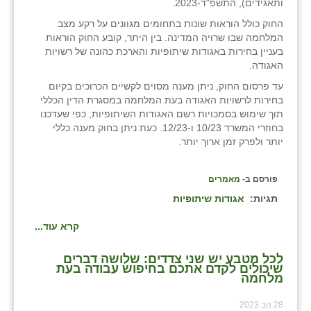
ותאגידים), התשפ"ד-2023.
זוהר
החוק כולל הוראות שונות בתחומים מגוונים על רקע מצב
המלחמה שבו שרויה המדינה. בין היתר, קובע החוק הוראות
הדר עם
בעניין בחירות באגודות שיתופיות והארכת כהונה של רשויות
האגודה.
חבצלת השרון
עד פרסום החוק, ניתן מענה מסוים לקשיים הכרוכים בקיום
חמרה
בחירות לרשויות האגודה בעת המלחמה במסגרת הדין הכללי
תוך שימוש בסמכויות רשם האגודות השיתופיות, כפי שעדכנו
חרב לאת
בחוזרי המשרד 10/23 ו-12/23. כעת ניתן בחוק מענה כללי
יותר ולפרק זמן ארוך יותר.
יבול (מורג)
יקנעם
פורסם ב-
מאמרים
תגיות:
אגודות שיתופיות
כליל
קרא עוד...
יד השמונה
לכל מטבע יש שני צדדים: שלושה דברים
כפר אביב
שיכולים לקדם אתכם בחיפוש עבודה בעת
מלחמה
כפר ביאליק
28 נוב 2023