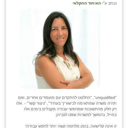
כפר הרי״ף
נכתב ע"י
האיחוד החקלאי
כפר מישר
כפר מע״ש
כפר מרדכי
כפר סבא (אגרא)
כפר שמריהו
מגשימים
מישר
מכורה
"unqualified", "החלטנו להתקדם עם מועמדים אחרים, ואם
תהיה משרה שמתאימה לכישוריך בעתיד", "ניצור קשר" - אלו
מנחמיה
רק חלק מהתשובות שמחפשי עבודה מקבלים בימים אלו
במייל, בהמשך למשרות שפנו לגביהן.
נאות הכיכר
זו אינה קלישאה, בזמן מלחמה קשה יותר לחפש עבודה!