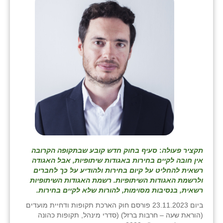
בני ציון
בצרה
בקעות
ֿגבעת שפירא
גן הדרום
גן השומרון
גני עם
תקציר פעולה
:
סעיף בחוק חדש קובע שבתקופה הקרובה
גני יהודה
אין חובה לקיים בחירות באגודות שיתופיות, אבל האגודה
רשאית להחליט על קיום בחירות ולהודיע על כך לחברים
גנות
ולרשמת האגודות השיתופיות. רשמת האגודות השיתופיות
רשאית, בנסיבות מסוימות, להורות שלא לקיים בחירות.
ורד יריחו
ביום 23.11.2023 פורסם חוק הארכת תקופות ודחיית מועדים
דקל
(הוראת שעה – חרבות ברזל) (סדרי מינהל, תקופות כהונה