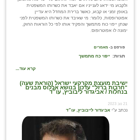
ולקבוע מי ידאג לענייניו אם יאבד את כשרותו המשפטית
באופן זמני או קבוע, כאשר ברירת המחדל היא עדיין
אפוטרופסות, כלומר: מי שאיבד את כשרותו המשפטית לפני
שנתן ייפוי כוח מתמשך והפקיד אותו לפי כל הוראות החוק,
ימונה לו אפוטרופוס.
פורסם ב-
מאמרים
תגיות:
ייפוי כח מתמשך
קרא עוד...
ישיבת מועצת מקרקעי ישראל (הוראת שעה)
"חרבות ברזל" עדכון בנושא אכלוס מבנים
בנחלות / אביגדור ליבוביץ, עו״ד
21 נוב 2023
נכתב ע"י
אביגדור לייבוביץ, עו״ד