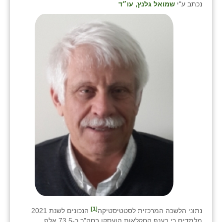
נכתב ע"י
שמואל גלנץ, עו״ד
שבי ציון
שדה ורבורג
שדה צבי
שדמה
שכניה
תלמי יוסף
בוסתן הגליל
[1]
נתוני הלשכה המרכזית לסטטיסטיקה
הנכונים לשנת 2021
מלמדים כי בענף החקלאות הועסקו בסה"כ כ-73.5 אלף