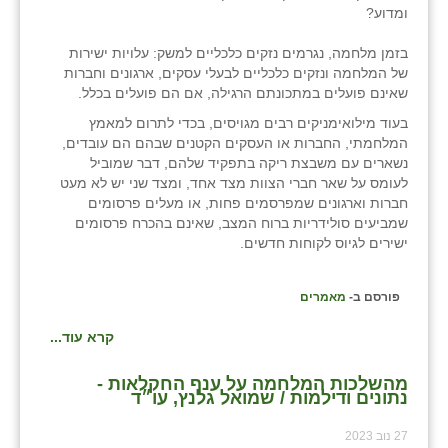
נווה אטי״ב
ומדוע?
נהריה (אג״ש)
בזמן מלחמה, נגרמים נזקים כלכליים למשק: עלויות ישירות
של המלחמה ונזקים כלכליים לבעלי עסקים, ארגונים וחברות
ניר צבי
שאינם פועלים במתכונתם הרגילה, אם הם פועלים בכלל.
עין חצבה
בעוד מילואימניקים רבים מגויסים, בכדי לתרום למאמץ
המלחמתי, החברות או העסקים הקטנים שבהם הם עובדים,
עין תמר
נשארים עם משבצת ריקה בתפקיד שלהם, דבר שמוביל
לעומס על שאר חברי הצוות מצד אחד, ומצד שני יש לא מעט
עמרים
חברות וארגונים שמפרסמים פחות, או מעלים פרסומים
שמביעים סולידריות ברוח המצב, שאינם בהכרח פרסומים
קורנית
ישירים לגיוס לקוחות חדשים.
קלחים
פורסם ב-
מאמרים
רועי
קרא עוד...
רימונים
מהשלכות המלחמה על ענף החקלאות -
נתונים ודילמות / שמואל גלנץ, עו״ד
רמות השבים
27 נוב 2023
רמת הדר