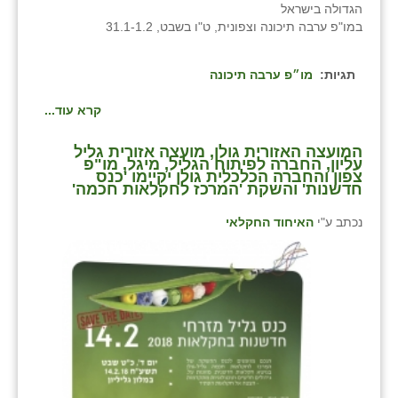
הגדולה בישראל
במו"פ ערבה תיכונה וצפונית, ט"ו בשבט, 31.1-1.2
שבי ציון
שדה ורבורג
תגיות:
מו״פ ערבה תיכונה
שדה צבי
קרא עוד...
שדמה
המועצה האזורית גולן, מועצה אזורית גליל
עליון, החברה לפיתוח הגליל, מיגל, מו"פ
שכניה
צפון והחברה הכלכלית גולן יקיימו 'כנס
חדשנות' והשקת 'המרכז לחקלאות חכמה'
תלמי יוסף
נכתב ע"י
האיחוד החקלאי
בוסתן הגליל