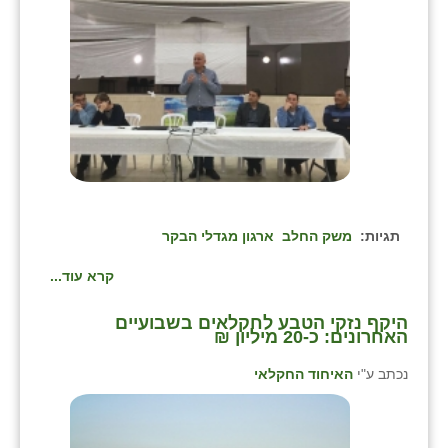
בני ציון
בצרה
בקעות
ֿגבעת שפירא
גן הדרום
גן השומרון
תגיות:
משק החלב
ארגון מגדלי הבקר
גני עם
קרא עוד...
גני יהודה
היקף נזקי הטבע לחקלאים בשבועיים
האחרונים: כ-20 מיליון ₪
גנות
נכתב ע"י
האיחוד החקלאי
ורד יריחו
דקל