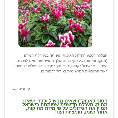
כפר הרי״ף
כפר מישר
כפר מע״ש
כפר מרדכי
כפר סבא (אגרא)
כפר שמריהו
הצלחה למצע הקרקע האיכותי שפותח במחלקת המו"פ
(מחקר ופיתוח) של טוף מרום גולן. המצע, שהותאם לצרכים
מגשימים
הייחודיים לגידול רקפות, הפך תוך זמן קצר לפופולארי במיוחד
לאור התוצאות המרשימות בגידול רקפות בו.
מישר
מכורה
קרא עוד...
מנחמיה
הסוף לאבוקדו שאינו מבשיל ולפרי שאינו
מתוק: מערכת חדשנית שפותחה בישראל
תמיין את הגידולים על פי מידת מתיקות,
נאות הכיכר
אחוזי שומן, חומציות ועוד!