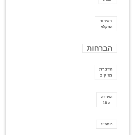
האיחוד
החקלאי
הברחות
הדברת
מזיקים
הועידה
ה 16
הותמ״ל