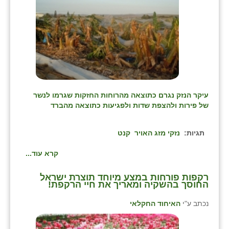
זוהר
הדר עם
חבצלת השרון
חמרה
חרב לאת
עיקר הנזק נגרם כתוצאה מהרוחות החזקות שגרמו לנשר
של פירות ולהצפת שדות ולפגיעות כתוצאה מהברד
יבול (מורג)
יקנעם
תגיות:
נזקי מזג האויר
קנט
כליל
קרא עוד...
יד השמונה
רקפות פורחות במצע מיוחד תוצרת ישראל
החוסך בהשקיה ומאריך את חיי הרקפת!
כפר אביב
נכתב ע"י
האיחוד החקלאי
כפר ביאליק