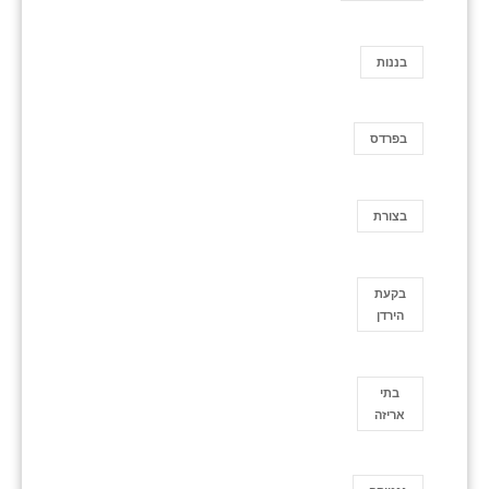
בננות
בפרדס
בצורת
בקעת
הירדן
בתי
אריזה