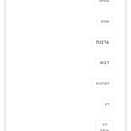
גנטיקה
גפנים
גרנות
דבש
דובדבנים
דיג
דיני
עבודה