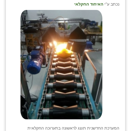
נווה אטי״ב
נכתב ע"י
האיחוד החקלאי
נהריה (אג״ש)
ניר צבי
עין חצבה
עין תמר
עמרים
קורנית
קלחים
רועי
רימונים
רמות השבים
המערכת החדשנית תוצג לראשונה בתערוכה החקלאית
רמת הדר