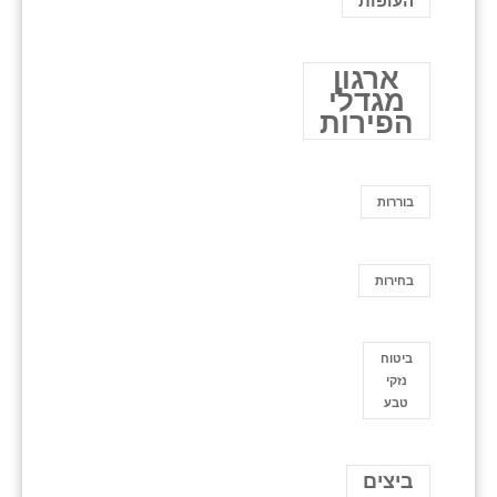
העופות
ארגון
מגדלי
הפירות
בוררות
בחירות
ביטוח
נזקי
טבע
ביצים