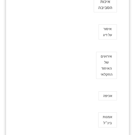
איכות
הסביבה
איסור
על דיג
אירועים
של
האיחוד
החקלאי
אכיפה
אמנות
בינ״ל