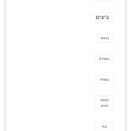
ביצים
בננות
בפרדס
בצורת
בקעת
הירדן
בתי