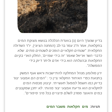
שבי ציון
שדה ורבורג
שדה צבי
שדמה
בדיון שנערך היום (ג) בוועדת הכלכלה בנושא מצוקת המים
בחקלאות, אמר ח"כ עמר בר-לב (המחנה הציוני), יו"ר השדולה
שכניה
החקלאית:
"שטחים חקלאיים הופכים לשטחים מתים. שלא
כדברי השר אריאל שאמר 'זה בידי שמיים', החלק הארי בקיום
תלמי יוסף
החקלאות ובהצלתה הוא בידי אדם וליתר דיוק בידי
הממשלה".
בוסתן הגליל
ירון סולומון מנהל המחלקה להתיישבות וראש אגף המשק
בתנועת כפרי האיחוד החקלאי ציין כי :
"המים הם אמצעי יצור
בדיוק כמו חשמל למפעל תעשייתי. קיצוץ מכסות המים
לחקלאים הוא גדיעת אמצעי יצור מהותי. לא יתכן שמקצצים
במים והאוצר מסרב לשלם פיצויים בכל מיני סיפורים".
תגיות:
מים
חקלאות
משבר המים