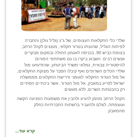
שלדי כלי החקלאות העצומים, של ג"ג (גליל גולן) והחברה
לפיתוח הגליל, שהוצתו בטרור חקלאי, מוצגים לקהל הרחב,
בצומת כביש 90, בכניסה לאגמון החולה ובמקום מבקרים
אנשים רבים. השבוע ביקרו בו גם משתתפי הפורום
להיסטוריה צבאית, גמלאי משרד הביטחון, שהזדעזעו מול
שלדי הכלים השרופים ואף קיבלו הסבר על מצוקת החקלאים,
אל מול הטרור החקלאי לאומני ודרישת החקלאים מממשלת
ישראל לסייע במאבק, אל מול הטרור, אשר בינתיים הסתיים
רק בהבטחות השרים, ללא מעשים.
הקהל הרחב מוזמן להגיע ולהבין את משמעות הפגיעה הקשה
ועוצמתה, לצלם ולהעביר ברשתות החברתיות כחלק
מהמאבק.
קרא עוד...