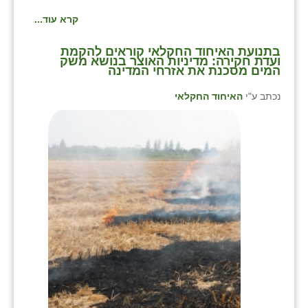
נווה אטי״ב
קרא עוד...
נהריה (אג״ש)
⁨בתנועת האיחוד החקלאי קוראים להקמת
ניר צבי
ועדת חקירה: מדיניות האוצר בנושא משק
המים מסכנת את אזרחי המדינה⁩
עין חצבה
נכתב ע"י
האיחוד החקלאי
עין תמר
עמרים
קורנית
קלחים
רועי
רימונים
רמות השבים
רמת הדר