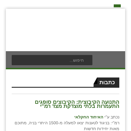
דף הבית
על האיחוד החקלאי
אידאה ומעש
כפרי האיחוד החקלאי
אודים
תנועת הנוער
בעלי תפקיד בתנועה
אילניה
לוח אירועים
חברי מזכירות האיחוד החקלאי
בית ינאי
לוח מודעות
חברי ועדת הביקורת
כתבות
צור קשר
בית יצחק
פרסום מודעה
ועידות האיחוד החקלאי
התנועה הקיבוצית: הקיבוצים סופגים
ביתן אהרון
התעמרות בלתי מוצדקת מצד רמ"י
בן נון
נכתב ע"י
האיחוד החקלאי
רמ"י: בניגוד לטענות יצאו למעלה מ-1500 היתרי בניה, מתוכם
בני נצרים
מאות יחידות חדשות