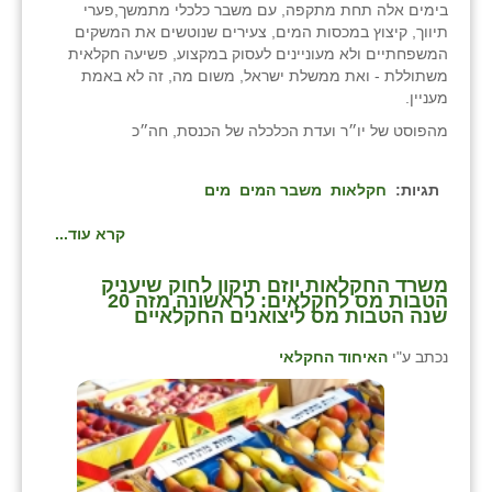
בימים אלה תחת מתקפה, עם משבר כלכלי מתמשך,פערי
תיווך, קיצוץ במכסות המים, צעירים שנוטשים את המשקים
המשפחתיים ולא מעוניינים לעסוק במקצוע, פשיעה חקלאית
משתוללת - ואת ממשלת ישראל, משום מה, זה לא באמת
מעניין.
מהפוסט של יו״ר ועדת הכלכלה של הכנסת, חה״כ
תגיות:
חקלאות
משבר המים
מים
קרא עוד...
⁨משרד החקלאות יוזם תיקון לחוק שיעניק
הטבות מס לחקלאים: לראשונה מזה 20
שנה הטבות מס ליצואנים החקלאיים⁩
נכתב ע"י
האיחוד החקלאי