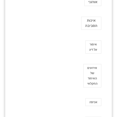
אורגני
איכות
הסביבה
איסור
על דיג
אירועים
של
האיחוד
החקלאי
אכיפה