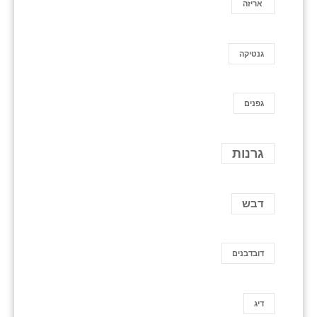
אריזה
גנטיקה
גפנים
גרנות
דבש
דובדבנים
דיג