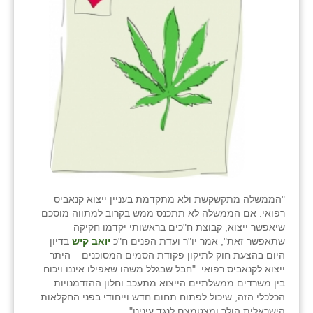
זוהר
הדר עם
חבצלת השרון
חמרה
חרב לאת
יבול (מורג)
יקנעם
"הממשלה מתקשקשת ולא מתקדמת בעניין ייצוא קנאביס
כליל
רפואי. אם הממשלה לא תתכנס ממש בקרוב למתווה מוסכם
שיאפשר ייצוא, קבוצת ח"כים בראשותי יקדמו חקיקה
יד השמונה
שתאפשר זאת", אמר יו"ר ועדת הפנים ח"כ
יואב קיש
בדיון
היום בהצעת חוק לתיקון פקודת הסמים המסוכנים – היתר
כפר אביב
ייצוא לקנאביס רפואי. "חבל שבגלל משהו שאפילו איננו ויכוח
בין משרדים ממשלתיים הייצוא מתעכב וחלון ההזדמנויות
כפר ביאליק
הכלכלי הזה, שיכול לפתוח תחום חדש וייחודי בפני החקלאות
הישראלית הולך ומצטמצם לנגד עינינו".