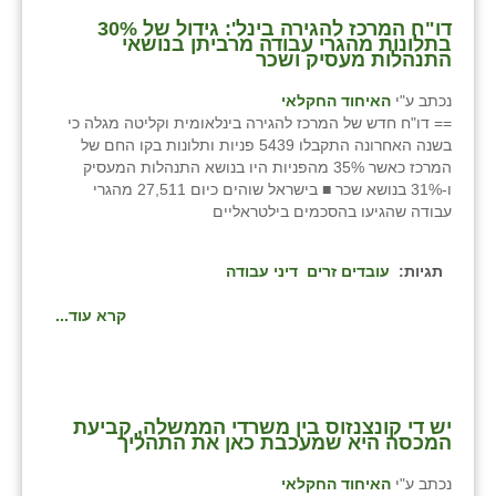
דו"ח המרכז להגירה בינל': גידול של 30%
בתלונות מהגרי עבודה מרביתן בנושאי
התנהלות מעסיק ושכר
נכתב ע"י
האיחוד החקלאי
== דו"ח חדש של המרכז להגירה בינלאומית וקליטה מגלה כי
בשנה האחרונה התקבלו 5439 פניות ותלונות בקו החם של
המרכז כאשר 35% מהפניות היו בנושא התנהלות המעסיק
ו-31% בנושא שכר ■ בישראל שוהים כיום 27,511 מהגרי
עבודה שהגיעו בהסכמים בילטראליים
תגיות:
עובדים זרים
דיני עבודה
קרא עוד...
יש די קונצנזוס בין משרדי הממשלה, קביעת
המכסה היא שמעכבת כאן את התהליך
נכתב ע"י
האיחוד החקלאי