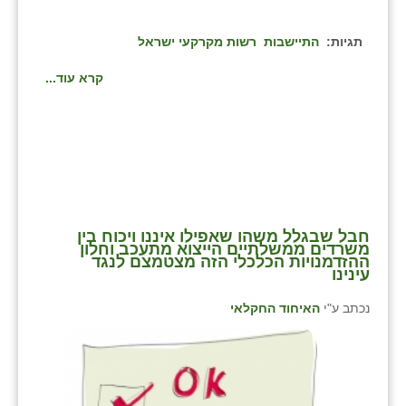
בני ציון
תגיות:
התיישבות
רשות מקרקעי ישראל
בצרה
קרא עוד...
בקעות
ֿגבעת שפירא
גן הדרום
גן השומרון
חבל שבגלל משהו שאפילו איננו ויכוח בין
גני עם
משרדים ממשלתיים הייצוא מתעכב וחלון
ההזדמנויות הכלכלי הזה מצטמצם לנגד
עינינו
גני יהודה
נכתב ע"י
האיחוד החקלאי
גנות
ורד יריחו
דקל