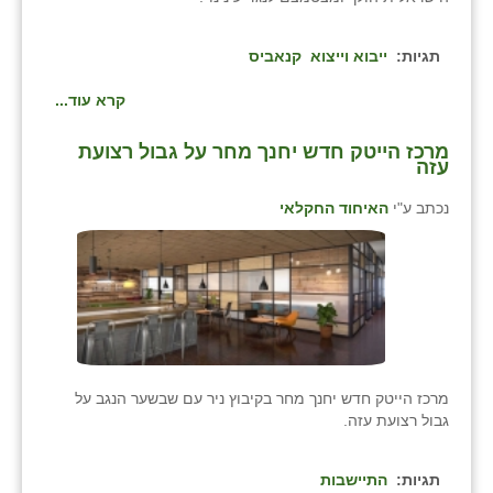
כפר הרי״ף
כפר מישר
תגיות:
ייבוא וייצוא
קנאביס
כפר מע״ש
קרא עוד...
כפר מרדכי
מרכז הייטק חדש יחנך מחר על גבול רצועת
עזה
כפר סבא (אגרא)
נכתב ע"י
האיחוד החקלאי
כפר שמריהו
מגשימים
מישר
מכורה
מרכז הייטק חדש יחנך מחר בקיבוץ ניר עם שבשער הנגב על
מנחמיה
גבול רצועת עזה.
נאות הכיכר
תגיות:
התיישבות