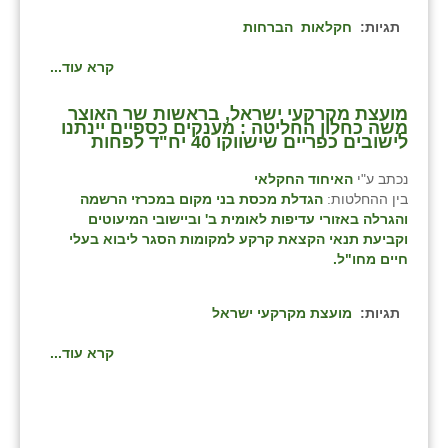
תגיות:
חקלאות
הברחות
קרא עוד...
מועצת מקרקעי ישראל, בראשות שר האוצר
משה כחלון החליטה : מענקים כספיים יינתנו
לישובים כפריים שישווקו 40 יח"ד לפחות
נכתב ע"י
האיחוד החקלאי
בין ההחלטות:
הגדלת מכסת בני מקום במכרזי הרשמה
והגרלה באזורי עדיפות לאומית ב' וביישובי המיעוטים
וקביעת
תנאי הקצאת קרקע למקומות הסגר ליבוא בעלי
חיים מחו"ל.
תגיות:
מועצת מקרקעי ישראל
קרא עוד...