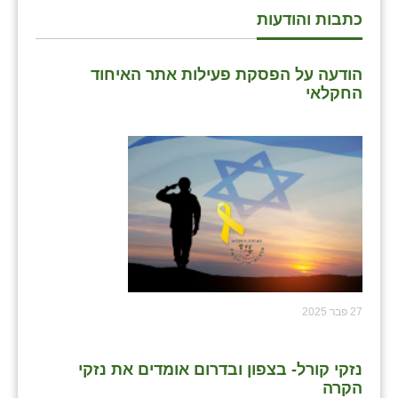
זוהר
כתבות והודעות
הדר עם
הודעה על הפסקת פעילות אתר האיחוד
חבצלת השרון
החקלאי
חמרה
חרב לאת
יבול (מורג)
יקנעם
כליל
יד השמונה
27 פבר 2025
כפר אביב
נזקי קורל- בצפון ובדרום אומדים את נזקי
כפר ביאליק
הקרה