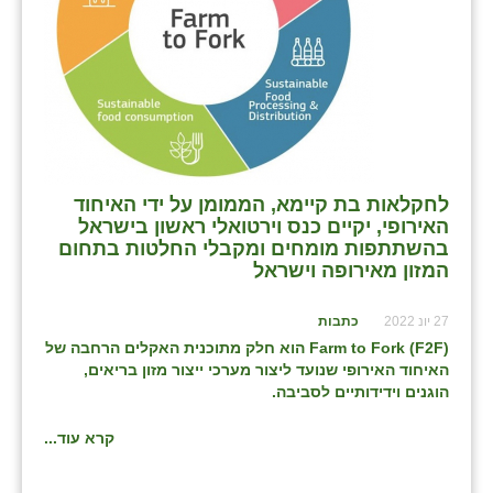
בני ציון
בצרה
בקעות
ֿגבעת שפירא
לחקלאות בת קיימא, הממומן על ידי האיחוד
גן הדרום
האירופי, יקיים כנס וירטואלי ראשון בישראל
בהשתתפות מומחים ומקבלי החלטות בתחום
גן השומרון
המזון מאירופה וישראל
גני עם
27 יונ 2022
כתבות
גני יהודה
F
2
F
(
Farm to Fork
) הוא חלק מתוכנית האקלים הרחבה של
האיחוד האירופי שנועד ליצור מערכי ייצור מזון בריאים,
גנות
הוגנים וידידותיים לסביבה.
ורד יריחו
קרא עוד...
דקל