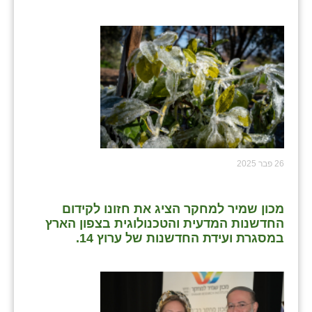
כפר הרי״ף
כפר מישר
כפר מע״ש
כפר מרדכי
כפר סבא (אגרא)
כפר שמריהו
26 פבר 2025
מגשימים
מישר
מכון שמיר למחקר הציג את חזונו לקידום
החדשנות המדעית והטכנולוגית בצפון הארץ
מכורה
במסגרת ועידת החדשנות של ערוץ 14.
מנחמיה
נאות הכיכר