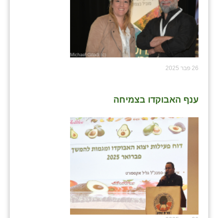
נווה אטי״ב
נהריה (אג״ש)
ניר צבי
עין חצבה
26 פבר 2025
עין תמר
עמרים
ענף האבוקדו בצמיחה
קורנית
קלחים
רועי
רימונים
רמות השבים
רמת הדר