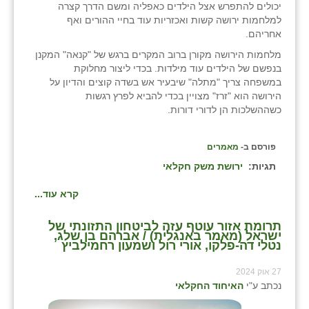
יכולים להתפרש אצל הילדים כאפליה ומשם הדרך קצרה
למלחמות ירושה קשות ואכזריות עוד בחיי ההורים ואף
אחריהם.
מלחמות הירושה מקורן ברוב המקרים ברגש של "קנאה" המקנן
בנפשם של הילדים עוד מילדות. בכדי ליצור מחלוקת
במשפחה צריך "מתלה" שיבעיר אש בשדה קוצים והדיון על
הירושה הוא "זרז" מצויין בכדי להביא לפרץ רגשות
כשההשלכות הן לדורי דורות.
פורסם ב-
מאמרים
תגיות:
ירושת משק חקלאי
קרא עוד...
תרומת אזור עוטף עזה לביטחון התזונתי של
ישראל (מאמר באנגלית) / אברהם בן שלג,
נטלי דה-פלקו, אורי רול ושמעון רחמילביץ
27 אוק 2024
נכתב ע"י
האיחוד החקלאי