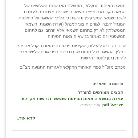
תנועת האיחוד החקלאי, הפועלת מאז שנות השלושים של
המאה הקודמת ומייצגת עשרות ישובים מצטרפת לעמדת
לשכת שמאי המקרקעין ודורשת כי הליכי ההשגה על החלטות
המנהל יועברו לגורם חיצוני למנהל (ועדת השגות, השמאי
הממשלתי) לא רק בתחום השמאי אלא יורחבו גם לתחום
המשפטי וגם כאמור בנושא הוצאות הפיתוח.
שינוי זה יביא ליעילות, שקיפות ויבטיח כי האזרח יקבל את יומו
בהליך ההשגה בכל תחום שבו נדרשת בפני גורם שלישי מבלי
להיות נתון לחסדי הרשות.
מכתב מזכ״ל כפרי האיחוד החקלאי לאגודות התנועה מצ״ב
פורסם ב-
מאמרים
קבצים מצורפים להורדה
עמדה בנושא הוצאות הפיתוח שמאשרת רשות מקרקעי
ישראל.pdf
(3710 הורדות)
קרא עוד...