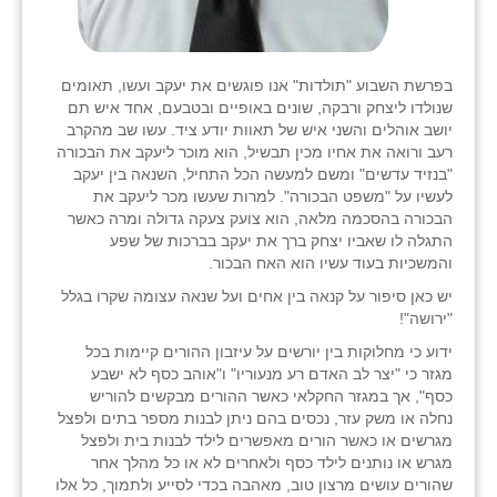
בפרשת השבוע "תולדות" אנו פוגשים את יעקב ועשו, תאומים
שנולדו ליצחק ורבקה, שונים באופיים ובטבעם, אחד איש תם
יושב אוהלים והשני איש של תאוות יודע ציד. עשו שב מהקרב
רעב ורואה את אחיו מכין תבשיל, הוא מוכר ליעקב את הבכורה
"בנזיד עדשים" ומשם למעשה הכל התחיל, השנאה בין יעקב
לעשיו על "משפט הבכורה". למרות שעשו מכר ליעקב את
הבכורה בהסכמה מלאה, הוא צועק צעקה גדולה ומרה כאשר
התגלה לו שאביו יצחק ברך את יעקב בברכות של שפע
והמשכיות בעוד עשיו הוא האח הבכור.
יש כאן סיפור על קנאה בין אחים ועל שנאה עצומה שקרו בגלל
"ירושה"!
ידוע כי מחלוקות בין יורשים על עיזבון ההורים קיימות בכל
מגזר כי "יצר לב האדם רע מנעוריו" ו"אוהב כסף לא ישבע
כסף", אך במגזר החקלאי כאשר ההורים מבקשים להוריש
נחלה או משק עזר, נכסים בהם ניתן לבנות מספר בתים ולפצל
מגרשים או כאשר הורים מאפשרים לילד לבנות בית ולפצל
מגרש או נותנים לילד כסף ולאחרים לא או כל מהלך אחר
שהורים עושים מרצון טוב, מאהבה בכדי לסייע ולתמוך, כל אלו