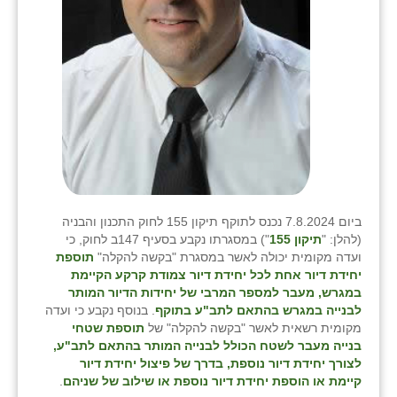
נווה אטי״ב
נהריה (אג״ש)
ניר צבי
עין חצבה
עין תמר
עמרים
קורנית
ביום 7.8.2024 נכנס לתוקף תיקון 155 לחוק התכנון והבניה
(להלן: "
תיקון 155
") במסגרתו נקבע בסעיף 147ב לחוק, כי
קלחים
ועדה מקומית יכולה לאשר במסגרת "בקשה להקלה"
תוספת
יחידת דיור אחת לכל יחידת דיור צמודת קרקע הקיימת
רועי
במגרש, מעבר למספר המרבי של יחידות הדיור המותר
לבנייה במגרש בהתאם לתב"ע בתוקף
. בנוסף נקבע כי ועדה
רימונים
מקומית רשאית לאשר "בקשה להקלה" של
תוספת שטחי
בנייה מעבר לשטח הכולל לבנייה המותר בהתאם לתב"ע,
רמות השבים
לצורך יחידת דיור נוספת, בדרך של פיצול יחידת דיור
קיימת או הוספת יחידת דיור נוספת או שילוב של שניהם
.
רמת הדר