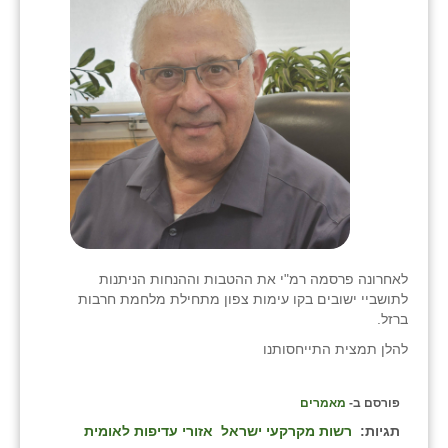
בני ציון
בצרה
בקעות
ֿגבעת שפירא
גן הדרום
גן השומרון
גני עם
לאחרונה פרסמה רמ"י את ההטבות וההנחות הניתנות
לתושביי ישובים בקו עימות צפון מתחילת מלחמת חרבות
גני יהודה
ברזל.
גנות
להלן תמצית התייחסותנו
ורד יריחו
פורסם ב-
מאמרים
דקל
תגיות:
רשות מקרקעי ישראל
אזורי עדיפות לאומית