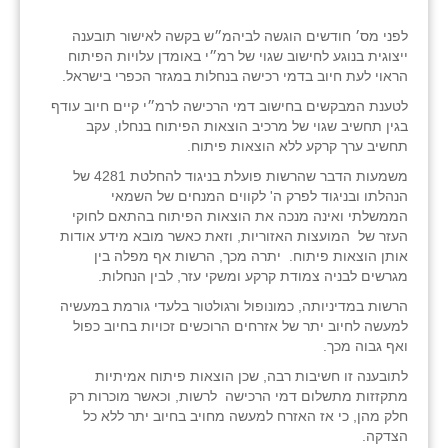
לפני מס׳ חודשים הוגשה לביהמ״ש בקשה לאישור תובענה
ייצוגית בנוגע לחישוב שגוי של רמ״י באומדן עלויות הפיתוח
הראוי לעת חיוב בדמי רכישה בנחלות במגזר הכפרי בישראל.
לטענת המבקשים בחישוב דמי הרכישה לרמ״י קיים חיוב עודף
בגין תחשיב שגוי של מרכיב הוצאות הפיתוח בנחלו, עקב
תחשיב ערך קרקע ללא הוצאות פיתוח.
משמעות הדבר שהרשות פועלת בניגוד להחלטת 4281 של
הנהלתו ובניגוד לפרק ה' לקווים המנחים של השמאי
הממשלתי ואינה מנכה את הוצאות הפיתוח בהתאם לחוקי
העזר של המועצות האזוריות, וזאת כאשר מובא מידע אודות
אותן הוצאות פיתוח. יתרה מכך, הרשות אף מפלה בין
מגרשים לבניה צמודת קרקע ומשקי עזר, לבין הנחלות.
הרשות במדיניותה, כמונופול ורגולטור בלעדי גורמת במעשיה
למעשה לחיוב יתר של אזרחים הרוכשים זכויות בחיוב כפול
ואף גבוה מכך.
לתובענה זו חשיבות רבה, שכן הוצאות פיתוח אמיתיות
מתקזזות מתשלום דמי הרכישה לרשות, וכאשר מוכרות רק
חלק מהן, כי אז האזרח למעשה מחויב בחיוב יתר ללא כל
הצדקה.