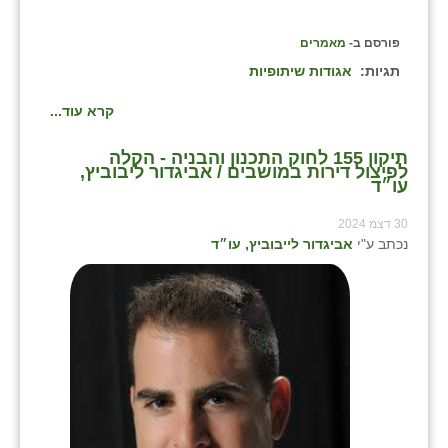
כפר הרי״ף
פורסם ב-
מאמרים
כפר מישר
תגיות:
אגודות שיתופיות
כפר מע״ש
קרא עוד...
כפר מרדכי
תיקון 155 לחוק התכנון והבניה - הקלה
לפיצול דירות במושבים / אביגדור ליבוביץ,
כפר סבא (אגרא)
עו״ד
כפר שמריהו
30 דצמ 2024
נכתב ע"י
אביגדור לייבוביץ, עו״ד
מגשימים
מישר
מכורה
מנחמיה
נאות הכיכר