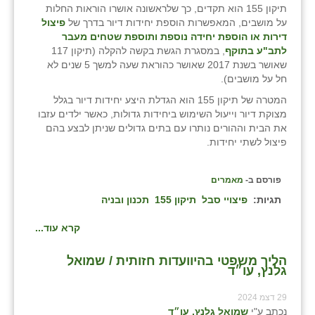
תיקון 155 הוא תקדים, כך שלראשונה אושרו הוראות החלות
על מושבים, המאפשרות הוספת יחידות דיור בדרך של
פיצול
שבי ציון
דירות או הוספת יחידה נוספת ותוספת שטחים מעבר
לתב"ע בתוקף
, במסגרת הגשת בקשה להקלה (תיקון 117
שדה ורבורג
שאושר בשנת 2017 שאושר כהוראת שעה למשך 5 שנים לא
חל על מושבים).
שדה צבי
המטרה של תיקון 155 הוא הגדלת היצע יחידות דיור בגלל
שדמה
מצוקת דיור וייעול השימוש ביחידות גדולות, כאשר ילדים עזבו
את הבית וההורים נותרו עם בתים גדולים שניתן לבצע בהם
שכניה
פיצול לשתי יחידות.
תלמי יוסף
פורסם ב-
מאמרים
בוסתן הגליל
תגיות:
פיצויי סבל
תיקון 155
תכנון ובניה
קרא עוד...
הליך משפטי בהיוועדות חזותית / שמואל
גלנץ, עו״ד
29 דצמ 2024
נכתב ע"י
שמואל גלנץ, עו״ד