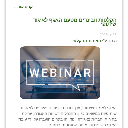
זוהר
קרא עוד...
הדר עם
הקלטות וובינרים מטעם האגף לאיגוד
שיתופי
חבצלת השרון
05 ינו 2025
חמרה
נכתב ע"י
האיחוד החקלאי
חרב לאת
יבול (מורג)
יקנעם
כליל
יד השמונה
האגף לאיגוד שיתופי, ערך סדרת וובינרים ייעודיים לאגודות
כפר אביב
שיתופיות בנושאים כגון: התנהלות רשויות האגודה, עריכת
בחירות, חברות באגודה ועוד. הוובינרים הועברו על ידי עובדי
כפר ביאליק
האגף השונים וכן מיטב המומחים בתחום.