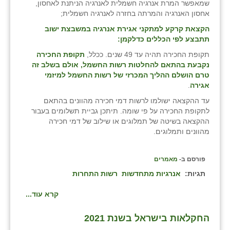
נווה אטי״ב
שמאפשר המרת אנרגיה חשמלית לאנרגיה הניתנת לאחסון,
אחסון האנרגיה והמרתה בחזרה לאנרגיה חשמלית;
נהריה (אג״ש)
הקצאת קרקע למתקני אגירת אנרגיה במשבצת ישוב
תתבצע לפי הכללים כדלקמן:
ניר צבי
תקופת החכירה תהיה עד 49 שנים. ככלל,
תקופת החכירה
עין חצבה
נקבעת בהתאם להחלטות רשות החשמל, אולם בשלב זה
טרם הושלם ההליך המכרזי של רשות החשמל למיזמי
עין תמר
אגירה
.
עד ההקצאה ישולמו לרשות דמי חכירה מהוונים בהתאם
עמרים
לתקופת החכירה על פי שומה. תיתכן גביית תשלומים בעבור
ההקצאה בשיטה של תמלוגים או שילוב של דמי חכירה
קורנית
מהוונים ותמלוגים.
קלחים
פורסם ב-
מאמרים
רועי
תגיות:
אנרגיות מתחדשות
רשות התחרות
רימונים
קרא עוד...
רמות השבים
החקלאות בישראל בשנת 2021
רמת הדר