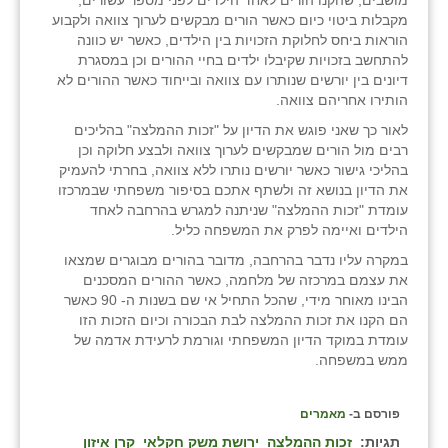
מקבלות ביטוי כיום כאשר הורים מבקשים לערוך צוואה ולקבוע
הוראות ביחס לחלוקת הזכויות בין הילדים, כאשר יש כוונה
להתחשב בזכויות שקיבלו ילדים בחיי ההורים וכן במסגרת
דיונים בין יורשים שנותרו עם צוואה ובייחוד כאשר ההורים לא
הותירו אחריהם צוואה.
לאור כך שאני פוגש את הדיון על "זכות ההמלצה" בהליכים
רבים מול הורים שמבקשים לערוך צוואה ולבצע חלוקה וכן
בהליכי גישור כאשר יורשים נותרו ללא צוואה, בחרתי להעמיק
את הדיון בנושא זה ולשתף אתכם בסיפור משפחתי שבמרכזו
עומדת "זכות ההמלצה" שניתנה למגרש בהרחבה לאחד
הילדים ואיימה לפרק את המשפחה כליל.
במקרה עליו נדבר בהרחבה, מדובר בהורים מבוגרים שמצאו
את עצמם במרכזה של מלחמה, כאשר ההורים המסכנים
הבינו מאוחר מידי, שהכל התחיל אי שם בשנות ה- 90 כאשר
הם הקנו את זכות ההמלצה לבת הבכורה וכיום הזכות הזו
עומדת במוקד הדיון המשפחתי וגורמת לרעידת אדמה של
ממש במשפחה.
פורסם ב-
מאמרים
תגיות:
זכות ההמלצה
ירושת משק חקלאי
קרן איזון