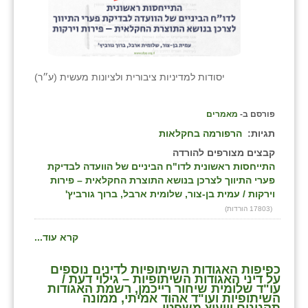
יסודות למדיניות ציבורית ולציונות מעשית (ע״ר)
פורסם ב-
מאמרים
תגיות:
הרפורמה בחקלאות
קבצים מצורפים להורדה
התייחסות ראשונית לדו"ח הביניים של הוועדה לבדיקת
פערי התיווך לצרכן בנושא התוצרת החקלאית – פירות
וירקות / עמית בן-צור, שלומית ארבל, ברוך גורביץ'
(17803 הורדות)
קרא עוד...
כפיפות האגודות השיתופיות לדינים נוספים
על דיני האגודות השיתופיות – גילוי דעת /
עו"ד שלומית שיחור רייכמן, רשמת האגודות
השיתופיות ועו"ד אהוד אמיתי, ממונה
תקנונים וייעוץ משפטי