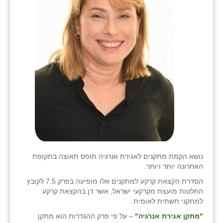
כפר הרי״ף
כפר מישר
כפר מע״ש
כפר מרדכי
כפר סבא (אגרא)
כפר שמריהו
מגשימים
מישר
נושא הקמת מתקנים לאגירת אנרגיה תופס תאוצה בתקופת
מכורה
האחרונה יותר ויותר.
הסדרת הקצאת קרקע למתקנים אלו מופיעה בפרק 7.5 לקובץ
מנחמיה
החלטות מועצת מקרקעי ישראל, אשר דן בהקצאת קרקע
למתקני תשתית לאומית.
נאות הכיכר
"מתקן אגירת אנרגיה"
– על פי פרק ההגדרות הוא מתקן