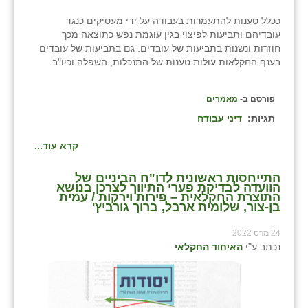
ככלל טענות להתעמרות בעבודה על ידי מעסיקים כנגד
עובדיהם ותביעות לפיצוי בגין עוגמת נפש כתוצאה מכך
חוזרות ונשנות בתביעות של עובדים. גם בתביעות של עובדים
בענף החקלאות עולות טענות של התנכלות, השפלה וכיו"ב.
פורסם ב-
מאמרים
תגיות:
דיני עבודה
קרא עוד...
התייחסות ראשונית לדו"ח הביניים של
הוועדה לבדיקת פערי התיווך לצרכן בנושא
התוצרת החקלאית – פירות וירקות / עמית
בן-צור, שלומית ארבל, ברוך גורביץ'
24 מרס 2022
נכתב ע"י
האיחוד החקלאי