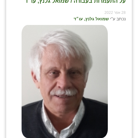
על התעמרות בעבודה / שמואל גלנץ, עו״ד
28 אפר 2022
נכתב ע"י
שמואל גלנץ, עו״ד