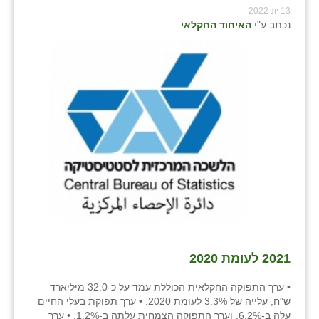
13 יונ 2022
שבי ציון
נכתב ע"י
האיחוד החקלאי
שדה ורבורג
שדה צבי
שדמה
שכניה
תלמי יוסף
בוסתן הגליל
2021 לעומת 2020
• ערך התפוקה החקלאית הכוללת עמד על כ-32.0 מיליארד
ש"ח, עלייה של 3.3% לעומת 2020. • ערך תפוקת בעלי החיים
עלה ב-6.2%, וערך התפוקה הצמחית עלתה ב-1.2%. • ערך