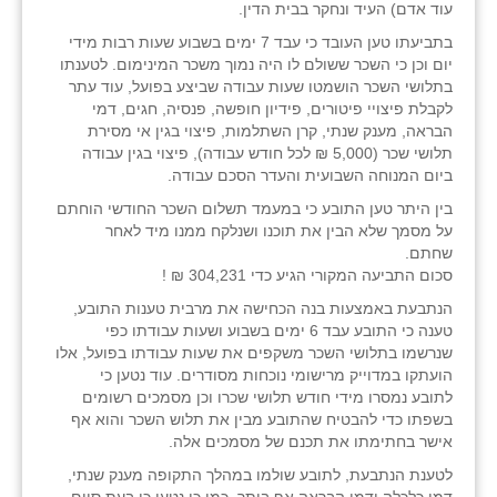
עוד אדם) העיד ונחקר בבית הדין.
בתביעתו טען העובד כי עבד 7 ימים בשבוע שעות רבות מידי
יום וכן כי השכר ששולם לו היה נמוך משכר המינימום. לטענתו
בתלושי השכר הושמטו שעות עבודה שביצע בפועל, עוד עתר
לקבלת פיצויי פיטורים, פידיון חופשה, פנסיה, חגים, דמי
הבראה, מענק שנתי, קרן השתלמות, פיצוי בגין אי מסירת
תלושי שכר (5,000 ₪ לכל חודש עבודה), פיצוי בגין עבודה
ביום המנוחה השבועית והעדר הסכם עבודה.
בין היתר טען התובע כי במעמד תשלום השכר החודשי הוחתם
על מסמך שלא הבין את תוכנו ושנלקח ממנו מיד לאחר
שחתם.
סכום התביעה המקורי הגיע כדי 304,231 ₪ !
הנתבעת באמצעות בנה הכחישה את מרבית טענות התובע,
טענה כי התובע עבד 6 ימים בשבוע ושעות עבודתו כפי
שנרשמו בתלושי השכר משקפים את שעות עבודתו בפועל, אלו
הועתקו במדוייק מרישומי נוכחות מסודרים. עוד נטען כי
לתובע נמסרו מידי חודש תלושי שכרו וכן מסמכים רשומים
בשפתו כדי להבטיח שהתובע מבין את תלוש השכר והוא אף
אישר בחתימתו את תכנם של מסמכים אלה.
לטענת הנתבעת, לתובע שולמו במהלך התקופה מענק שנתי,
דמי כלכלה ודמי הבראה אף ביתר. כמו כן נטען כי בעת סיום