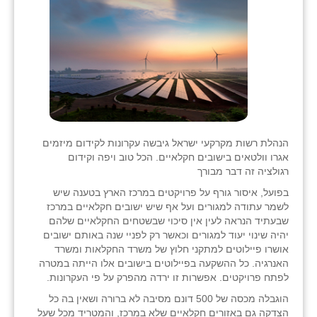
בני ציון
בצרה
בקעות
ֿגבעת שפירא
גן הדרום
הנהלת רשות מקרקעי ישראל גיבשה עקרונות לקידום מיזמים
אגרו וולטאים בישובים חקלאיים. הכל טוב ויפה וקידום
גן השומרון
רגולציה זה דבר מבורך
גני עם
בפועל, איסור גורף על פרויקטים במרכז הארץ בטענה שיש
לשמר עתודה למגורים ועל אף שיש ישובים חקלאיים במרכז
גני יהודה
שבעתיד הנראה לעין אין סיכוי שבשטחים החקלאיים שלהם
יהיה שינוי יעוד למגורים וכאשר רק לפניי שנה באותם ישובים
גנות
אושרו פיילוטים למתקני חלוץ של משרד החקלאות ומשרד
האנרגיה. כל ההשקעה בפיילוטים בישובים אלו הייתה במטרה
ורד יריחו
לפתח פרויקטים. אפשרות זו ירדה מהפרק על פי העקרונות.
הוגבלה מכסה של 500 דונם מסיבה לא ברורה ושאין בה כל
דקל
הצדקה גם באזורים חקלאיים שלא במרכז, והמטריד מכל שעל