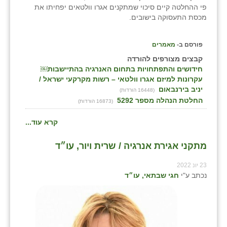
פי ההחלטה קיים סיכוי שמתקנים אגרו וולטאים יפחיתו את
זוהר
מכסת התעסוקה בישובים.
הדר עם
פורסם ב-
מאמרים
חבצלת השרון
קבצים מצורפים להורדה
חידושים והתפתחויות בתחום האנרגיה בהתיישבות￼
חמרה
עקרונות למיזם אגרו וולטאי – רשות מקרקעי ישראל /
יניב בירנבאום
חרב לאת
(16448 הורדות)
החלטת הנהלה מספר 5292
(16873 הורדות)
יבול (מורג)
קרא עוד...
יקנעם
מתקני אגירת אנרגיה / שרית ויור, עו״ד
כליל
23 יונ 2022
יד השמונה
נכתב ע"י
חגי שבתאי, עו״ד
כפר אביב
כפר ביאליק