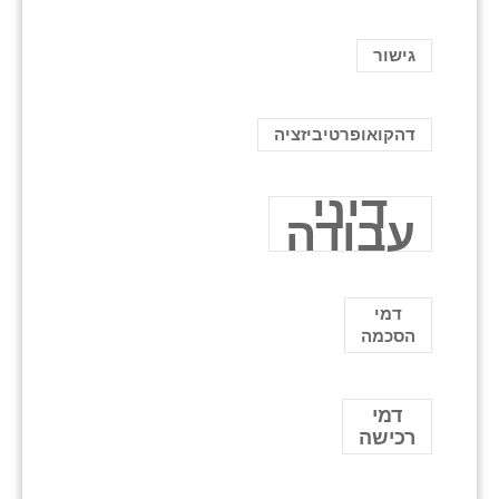
גישור
דהקואופרטיביזציה
דיני
עבודה
דמי
הסכמה
דמי
רכישה