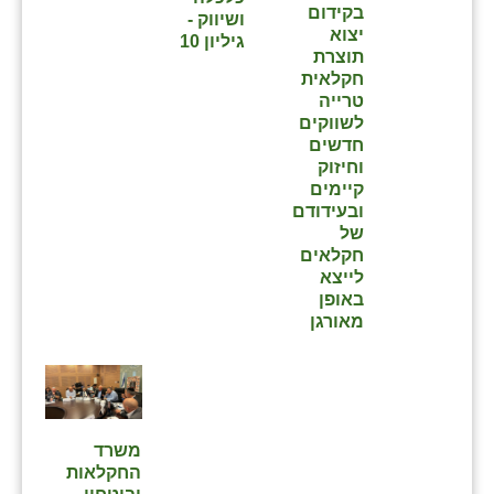
בקידום
ושיווק -
יצוא
שבי ציון
גיליון 10
תוצרת
חקלאית
שדה ורבורג
טרייה
לשווקים
שדה צבי
חדשים
וחיזוק
שדמה
קיימים
ובעידודם
שכניה
של
חקלאים
תלמי יוסף
לייצא
באופן
בוסתן הגליל
מאורגן
משרד
החקלאות