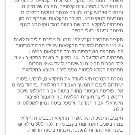
משתנים המובילים לנזקים בגידולים חקלאיים, לרבות גלי
כפר הרי״ף
חום ואירועי טמפרטורות קיצוניים, תפוצה של מזיקים
ומחלות ואירועי קרה. לצורך צמצום הנזקים הכלכליים
כפר מישר
הנובעים מנזקי טבע , משרד החקלאות ישתתף במימון
הפרמיה לחקלאי לרכישת ביטוח כנגד נזקי טבע בענף
כפר מע״ש
הצומח ובענפי בעלי החיים.
כפר מרדכי
תקציב התמיכה נקבע לפי תחזיות מכירת פוליסות לשנת
2025 שנמסרו למשרד החקלאות על ידי חברות הביטוח.
כפר סבא (אגרא)
לפי התחזית השתתפות משרד החקלאות במימון
הפרמיה תעמוד על כ- -74 מיליון ₪ בשנת התקציב 2025
כפר שמריהו
לכל חברות הביטוח ובשיעור של עד 35% מסכום
הפרמיה המלא לביטוח מפני סיכוני הטבע בחקלאות.
מגשימים
מטרת התמיכה היא לעודד את החקלאים, לרכוש ביטוח
שיתרום ליציבות המשך העבודה החקלאית, בייחוד בימים
מישר
אלו. פוליסת הביטוח מהווה ביטוח עבור החקלאי שיכול
להמשיך לייצר תוצרת חקלאית טרייה עבור הציבור
מכורה
הישראלי ועבור המדינה, ולספק ביטחון מזון לאוכלוסייה
כולה.
מנחמיה
תקציב התמיכות של משרד החקלאות בביטוח חקלאי
נאות הכיכר
צמח בשנים האחרונות בקצב מהיר לכדי 300 מיליון ₪
בשנה וזאת הודות להכנסת תכניות ביטוח חדשות,