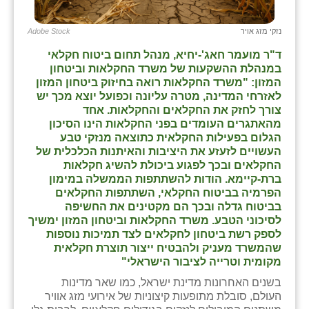
זוהר
נזקי מזג אויר
Adobe Stock
הדר עם
ד"ר מועמר חאג'-יחיא, מנהל תחום ביטוח חקלאי
חבצלת השרון
במנהלת ההשקעות של משרד החקלאות וביטחון
המזון: "משרד החקלאות רואה בחיזוק ביטחון המזון
חמרה
לאזרחי המדינה, מטרה עליונה וכפועל יוצא מכך יש
צורך לחזק את החקלאים והחקלאות. אחד
חרב לאת
מהאתגרים העומדים בפני החקלאות הינו הסיכון
הגלום בפעילות החקלאית כתוצאה מנזקי טבע
יבול (מורג)
העשויים לזעזע את היציבות והאיתנות הכלכלית של
החקלאים ובכך לפגוע ביכולת להשיג חקלאות
יקנעם
ברת-קיימא. הודות להשתתפות הממשלה במימון
הפרמיה בביטוח החקלאי, השתתפות החקלאים
כליל
בביטוח גדלה ובכך הם מקטינים את החשיפה
לסיכוני הטבע. משרד החקלאות וביטחון המזון ימשיך
יד השמונה
לספק רשת ביטחון לחקלאים לצד תמיכות נוספות
שהמשרד מעניק ולהבטיח ייצור תוצרת חקלאית
כפר אביב
מקומית וטרייה לציבור הישראלי"
בשנים האחרונות מדינת ישראל, כמו שאר מדינות
כפר ביאליק
העולם, סובלת מתופעות קיצוניות של אירועי מזג אוויר