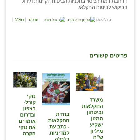
נווה אטי״ב
הרחבת רמת הכיסוי בתכניות הביטוח הקיימות וגידול
בביקוש לביטוח החקלאי.
נהריה (אג״ש)
גודל פונט
הדפס
דוא"ל
ניר צבי
עין חצבה
עין תמר
פריטים קשורים
עמרים
קורנית
קלחים
נזקי
משרד
רועי
קורל-
החקלאות
בצפון
וביטחון
רימונים
בחזית
ובדרום
המזון
החקלאות
אומדים
ישקיע
רמות השבים
- כתב עת
את נזקי
מיליון
למדיניות,
הקרה
ש"ח
רמת הדר
כלכלה