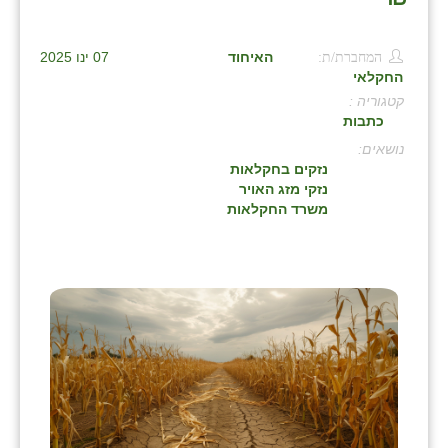
בני ציון
המחברת/ת:
האיחוד
07 ינו 2025
בצרה
החקלאי
קטגוריה :
בקעות
כתבות
ֿגבעת שפירא
:
נזקים בחקלאות
גן הדרום
נזקי מזג האויר
משרד החקלאות
גן השומרון
גני עם
גני יהודה
גנות
ורד יריחו
דקל