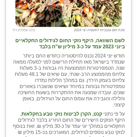
זוהר
הדר עם
חבצלת השרון
מכת חום עגבניות לתעשיה-יוני 2024
צלם שמוליק דוד
לשם השוואה, היקף נזקי החום לגידולים החקלאיים
חמרה
ביוני 2023 עמד על כ-3 מיליון ש"ח בלבד
חרב לאת
חודש יוני 2024 נכנס להיסטוריה כחודש החם ביותר
שנמדד בישראל מאז תחילת הרישום לפני למעלה ממאה
יבול (מורג)
שנה. הטמפרטורות הממוצעות היו גבוהות ב-3 מעלות
צלזיוס מהממוצע הרב-שנתי, עם שיאים של 48.1 מעלות
יקנעם
צלזיוס בעמק הירדן. גם במהלך הלילות נמדדו
טמפרטורות גבוהות במיוחד ושיאים שנשברו באזורים
כליל
שונים. עובדה שמנעה את ההתקררות בשעות החשיכה
והלילה והגבירה את עומס החום על הגידולים, באופן
יד השמונה
קיצוני.
על פי נתוני
קנט, הקרן לביטוח נזקי טבע בחקלאות
,
כפר אביב
היקף הנזקים הישירים של החום החריג בלבד לגידולים
החקלאיים במהלך יוני עמד על כ-30 מיליון ₪. זאת בנוסף
כפר ביאליק
לנזקי טבע נוספים לגידולים, המוערכים בכ-15 מיליון ₪