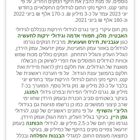
נוספים. על מנת להבין את היקף הנזקים החריג, על פי
כפר הרי״ף
נתוני קנט, היקף נזקי החום לגידולים החקלאיים בחודש
יוני 2023 עמד על כ-3 מיליון ₪, כ-170 אלף ₪ ביוני 2022
כפר מישר
וכ-160 אלף ₪ ביוני 2021.
כפר מע״ש
נזק חום עיקרי ביוני נגרם לגידולי הירקות ובכללם לגידולי
האבטיח, מלון, תפוחי אדמה וגידולי ירקות לתעשיה
כפר מרדכי
כגון
עגבניות, תירס ושעועית
. מרבית הנזקים נגרמו
לגידולים באזור עמק המעיינות, עמק יזרעאל, עמק הירדן,
כפר סבא (אגרא)
הגליל העליון והגליל התחתון. הנזקים כוללים מכות שמש
וכוויות לגידולים הפוסלים את הפרי לשיווק וכן הבשלה
כפר שמריהו
מואצת של הגידולים. את חלקם ניתן לראות מיידית ואת
חלקם בהמשך עונת הגידול. על פי הערכה ראשונית של
מגשימים
קנט, היקף נזקי החום לגידולי הירקות עמד בחודש יוני
בלבד על כ-20 מיליון ₪. נזק גדול נוסף, המוערך בכ-7
מישר
מיליון ₪, נגרם לגידולי הפירות ובפרט גידולי
המנגו,
בעיקר בשטחים סביב הכנרת ובעמק הירדן שחוו ימי
מכורה
שרב קיצוני ממושכים. כמו כן נרשמו פגיעות גם בגידולי
הליצ'י והשזיף
. על פי נתונים ראשוניים של קנט, לגידולי
מנחמיה
גפן היין
, בעיקר בגליל העליון, רמת הגולן ועמק הירדן,
נגרמו נזקי חום של כ-2.5 מיליון ₪. לגידולי
הכותנה
בעמק
נאות הכיכר
יזרעאל צפויים נזקים בהיקף של כמיליון ₪, בעיקר
כתוצאה מעומס החום. למגדלי
הבננות והפלחה
ובכלל