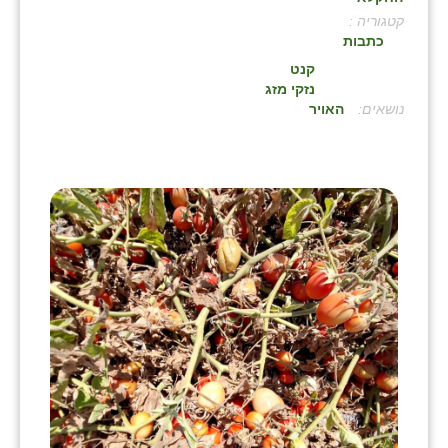
קטגוריה :
בני ציון
כתבות
בצרה
קנט
נזקי מזג
בקעות
:
האויר
ֿגבעת שפירא
גן הדרום
גן השומרון
גני עם
גני יהודה
גנות
ורד יריחו
דקל