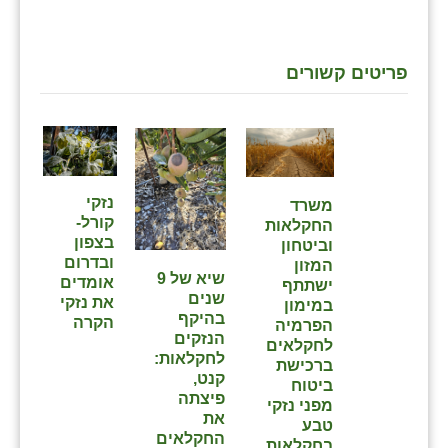
שבי ציון
פריטים קשורים
שדה ורבורג
שדה צבי
שדמה
שכניה
נזקי
משרד
קורל-
החקלאות
תלמי יוסף
בצפון
וביטחון
ובדרום
המזון
בוסתן הגליל
שיא של 9
אומדים
ישתתף
שנים
את נזקי
במימון
בהיקף
הקרה
הפרמיה
הנזקים
לחקלאים
לחקלאות:
ברכישת
קנט,
ביטוח
פיצתה
מפני נזקי
את
טבע
החקלאים
בחקלאות