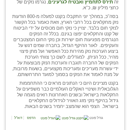
נווה אטי״ב
זה
תירס לתחמיץ ואבטיח לגרעינים
, נגרמו נזקים של
כחצי מיליון ₪, כ"א.
נהריה (אג״ש)
בסה"כ, במהלך יוני התקבלו בקנט למעלה מ-800 הודעות
נזק מחקלאים בכל רחבי הארץ, וזאת כאמור בכל הקשור
ניר צבי
לנזקי חום בלבד. יצויין כי נזקי חום מכוסים על ידי הביטוח
של קנט והחקלאים יפוצו בגינם. בכלל זה הנזקים
עין חצבה
הנגרמים מפגיעות חום ישירות וכן נזקי החום המצטברים
והעקיפים. לאור ההיקף הגדול, בחברה שמים דגש על
עין תמר
ביצוע הערכות נזק מהירות ככל האפשר ועל מתן פיצוי
מהיר, ככל הניתן, למגדלים. לשם כך צוותי הערכת
עמרים
הנזקים של החברה תוגברו והערכות הנזק מבוצעות על
ידי עשרות מעריכים ומעריכות מקצועיים, בשעות מרובות,
קורנית
על מנת לאמוד את הנזקים בסמוך למועד התרחשותם.
קלחים
בקנט מציינים היום כי הנתונים מראים כי ההתחממות
הגלובאלית ושינויי האקלים העולמיים כבר משפיעים על
רועי
החקלאות בישראל ובשנים האחרונות רואים מגמה של
גידול בהיקף נזקי מזג האוויר לגידולים החקלאיים
רימונים
בישראל. הצפי הוא שהמצב יחמיר בשנים הבאות.
רמות השבים
גודל פונט
הדפס
דוא"ל
רמת הדר