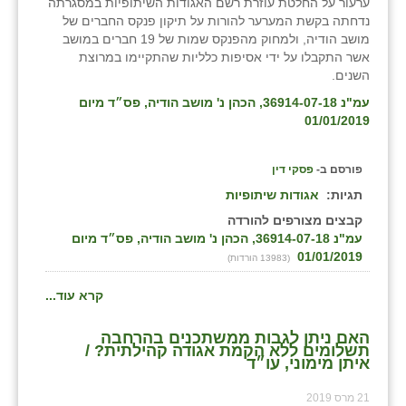
ערעור על החלטת עוזרת רשם האגודות השיתופיות במסגרתה
נדחתה בקשת המערער להורות על תיקון פנקס החברים של
מושב הודיה, ולמחוק מהפנקס שמות של 19 חברים במושב
אשר התקבלו על ידי אסיפות כלליות שהתקיימו במרוצת
השנים.
עמ"נ 36914-07-18, הכהן נ' מושב הודיה, פס״ד מיום
01/01/2019
פורסם ב-
פסקי דין
תגיות:
אגודות שיתופיות
קבצים מצורפים להורדה
עמ"נ 36914-07-18, הכהן נ' מושב הודיה, פס״ד מיום
01/01/2019
(13983 הורדות)
קרא עוד...
האם ניתן לגבות ממשתכנים בהרחבה
תשלומים ללא הקמת אגודה קהילתית? /
איתן מימוני, עו״ד
21 מרס 2019