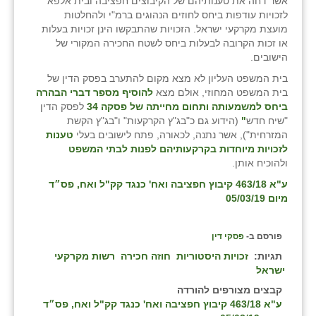
אשר דחה את טענותיהם של הקיבוצים חפציבה ובית אלפא
לזכויות עודפות ביחס לחוזים הנהוגים ברמ"י ולהחלטות
מועצת מקרקעי ישראל. הזכויות שהתבקשו הינן זכויות בעלות
או זכות הקרובה לבעלות ביחס לשטח החכירה המקורי של
הישובים.
בית המשפט העליון לא מצא מקום להתערב בפסק הדין של
בית המשפט המחוזי, אולם מצא
להוסיף מספר דברי הבהרה
ביחס למשמעותה ותחום מחייתה של פסקה 34
לפסק הדין
"שיח חדש
"
(הידוע גם כ"בג"ץ הקרקעות" ו"בג"ץ הקשת
המזרחית"), אשר נתנה, לכאורה, פתח לישובים בעלי
טענות
לזכויות מיוחדות בקרקעותיהם לפנות לבתי המשפט
ולהוכיח אותן.
ע"א 463/18 קיבוץ חפציבה ואח' כנגד קק"ל ואח, פס״ד
מיום 05/03/19
פורסם ב-
פסקי דין
תגיות:
זכויות היסטוריות
חוזה חכירה
רשות מקרקעי
ישראל
קבצים מצורפים להורדה
ע"א 463/18 קיבוץ חפציבה ואח' כנגד קק"ל ואח, פס״ד