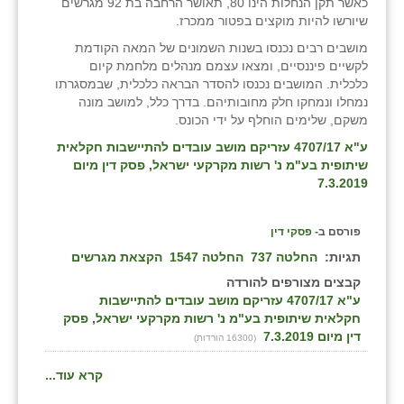
נווה אטי״ב
כאשר תקן הנחלות הינו 80, תאושר הרחבה בת 92 מגרשים
שיורשו להיות מוקצים בפטור ממכרז.
נהריה (אג״ש)
מושבים רבים נכנסו בשנות השמונים של המאה הקודמת
לקשיים פיננסיים, ומצאו עצמם מנהלים מלחמת קיום
ניר צבי
כלכלית. המושבים נכנסו להסדר הבראה כלכלית, שבמסגרתו
נמחלו ונמחקו חלק מחובותיהם. בדרך כלל, למושב מונה
עין חצבה
משקם, שלימים הוחלף על ידי הכונס.
עין תמר
ע"א 4707/17 עזריקם מושב עובדים להתיישבות חקלאית
שיתופית בע"מ נ' רשות מקרקעי ישראל, פסק דין מיום
עמרים
7.3.2019
קורנית
פורסם ב-
פסקי דין
קלחים
תגיות:
החלטה 737
החלטה 1547
הקצאת מגרשים
קבצים מצורפים להורדה
רועי
ע"א 4707/17 עזריקם מושב עובדים להתיישבות
חקלאית שיתופית בע"מ נ' רשות מקרקעי ישראל, פסק
רימונים
דין מיום 7.3.2019
(16300 הורדות)
רמות השבים
קרא עוד...
רמת הדר