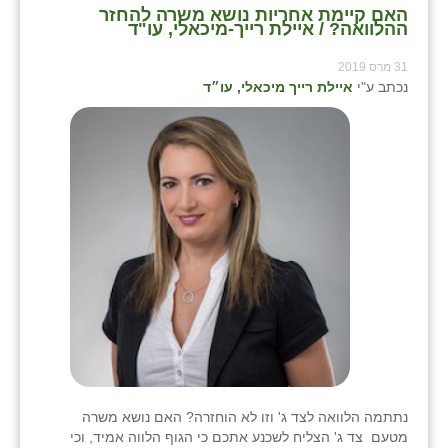
האם קיימת אחריות נושא משרה להחזר
ההלוואה? / איילת רייך-מיכאלי, עו"ד
שבי ציון
31 מרס 2019
שדה ורבורג
נכתב ע"י
איילת רייך מיכאלי, עו״ד
שדה צבי
שדמה
שכניה
תלמי יוסף
בוסתן הגליל
נתתמה הלוואה לצד ג' וזו לא הוחזרה? האם נושא משרה
מטעם צד ג' הצליח לשכנע אתכם כי הגוף הלווה אמיד, וכי