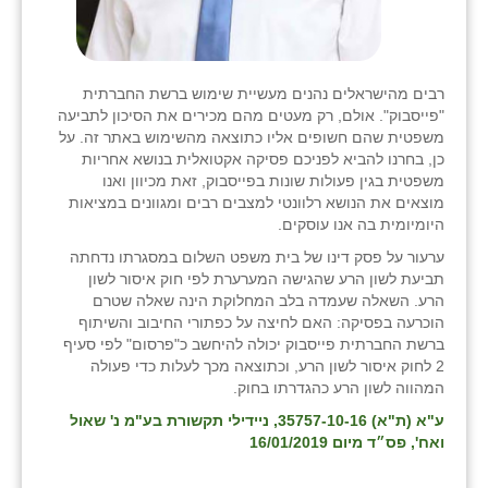
רבים מהישראלים נהנים מעשיית שימוש ברשת החברתית
"פייסבוק". אולם, רק מעטים מהם מכירים את הסיכון לתביעה
משפטית שהם חשופים אליו כתוצאה מהשימוש באתר זה. על
כן, בחרנו להביא לפניכם פסיקה אקטואלית בנושא אחריות
משפטית בגין פעולות שונות בפייסבוק, זאת מכיוון ואנו
מוצאים את הנושא רלוונטי למצבים רבים ומגוונים במציאות
היומיומית בה אנו עוסקים.
ערעור על פסק דינו של בית משפט השלום במסגרתו נדחתה
תביעת לשון הרע שהגישה המערערת לפי חוק איסור לשון
הרע. השאלה שעמדה בלב המחלוקת הינה שאלה שטרם
הוכרעה בפסיקה: האם לחיצה על כפתורי החיבוב והשיתוף
ברשת החברתית פייסבוק יכולה להיחשב כ"פרסום" לפי סעיף
2 לחוק איסור לשון הרע, וכתוצאה מכך לעלות כדי פעולה
המהווה לשון הרע כהגדרתו בחוק.
ע"א (ת"א) 35757-10-16, ניידילי תקשורת בע"מ נ' שאול
ואח', פס״ד מיום 16/01/2019