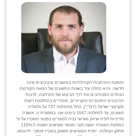
כפר הרי״ף
כפר מישר
כפר מע״ש
כפר מרדכי
כפר סבא (אגרא)
כפר שמריהו
מגשימים
תופעת ההרחבות הקהילתיות במושבים ובקיבוצים אינה
מישר
חדשה, והיא החלה עוד בשנות התשעים של המאה הקודמת.
הנהלים המכתיבים את דרך הביצוע של ההרחבה, לרבות
מכורה
ההיבטים התכנוניים והקנייניים, מוגדרים בהחלטות רשות
מקרקעי ישראל ('רמ"י'), החל מהחלטה 737 על גלגוליה
מנחמיה
השונים, עד להחלטה 1547 בימינו אנו. במסגרת זו, אושרה
מדיניות לפיה שיווק מגרשי בניה למגורים בפטור ממכרז על פי
נאות הכיכר
המלצת האגודה יעשה לגבי מספר מגרשים השווה ל-115%
מתקן הנחלות. יתרת המגרשים תשווק במכרז פומבי. לדוגמא,