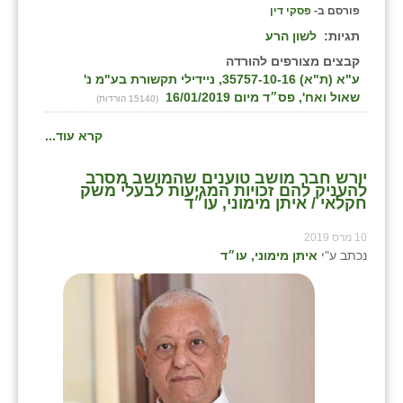
פורסם ב-
פסקי דין
תגיות:
לשון הרע
קבצים מצורפים להורדה
ע"א (ת"א) 35757-10-16, ניידילי תקשורת בע"מ נ'
שאול ואח', פס״ד מיום 16/01/2019
(15140 הורדות)
קרא עוד...
יורש חבר מושב טוענים שהמושב מסרב
להעניק להם זכויות המגיעות לבעלי משק
חקלאי / איתן מימוני, עו״ד
10 מרס 2019
נכתב ע"י
איתן מימוני, עו״ד