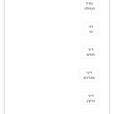
גודל
הנחלה
דגי
נוי
דיני
חוזים
דיני
מכרזים
דיני
נזיקין