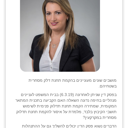
בני ציון
בצרה
בקעות
ֿגבעת שפירא
גן הדרום
גן השומרון
גני עם
מושבים שונים מעוניינים בהקמת תחנת דלק מסחרית
בשטחיהם.
גני יהודה
בפסק דין שניתן לאחרונה (6.3.19) בבית המשפט לעניינים
גנות
מנהליים בחיפה נדונה השאלה האם הקביעה בתכנית המתאר
המקומית, שמתירה הקמת תחנת תדלוק פנימית לשימוש
ורד יריחו
תושבי הקיבוץ בלבד, מלמדת על איסור להקמת תחנת תדלוק
מסחרית במקרקעין?
דקל
הדברים נשוא פסק הדין יכולים להשליך גם על ההתנהלות