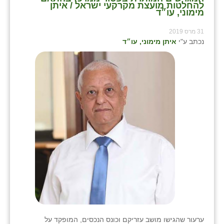
להחלטות מועצת מקרקעי ישראל / איתן
מימוני, עו״ד
31 מרס 2019
נכתב ע"י
איתן מימוני, עו״ד
ערעור שהגישו מושב עזריקם וכונס הנכסים, המופקד על