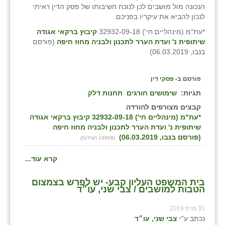
הנכונה מול מושבים לכן לנוכח חשיבותו של פסק הדין ראיתי
זוהר
לנכון להביא את עיקריו בפניכם.
הדר עם
*עת"מ (מינהליים חי') 32932-09-18
קיבוץ ברקאי אגודה
שיתופית נ' ועדת הערר לתכנון ולבניה מחוז חיפה
(פורסם
חבצלת השרון
בנבו, 06.03.2019)
חמרה
פורסם ב-
פסקי דין
חרב לאת
תגיות:
שימושים חורגים
תחנות דלק
קבצים מצורפים להורדה
יבול (מורג)
*עת"מ (מינהליים חי') 32932-09-18 קיבוץ ברקאי אגודה
שיתופית נ' ועדת הערר לתכנון ולבניה מחוז חיפה
יקנעם
(פורסם בנבו, 06.03.2019)
(14958 הורדות)
כליל
קרא עוד...
יד השמונה
בית המשפט העליון קבע- יש לפרש בצמצום
הטבות למושבים / צבי שני, עו״ד
כפר אביב
31 מרס 2019
כפר ביאליק
נכתב ע"י
צבי שני, עו״ד