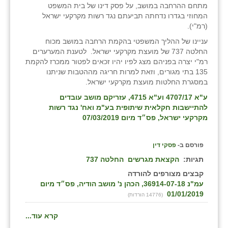
מתחם ההרחבה במושב, על פסק דינו של בית המשפט
המחוזי בגדרו נדחתה תביעתם נגד רשות מקרקעי ישראל
(רמ"י).
עניינו של ההליך המשפטי בהקמת הרחבה במושב מכוח
החלטה 737 של מועצת מקרקעי ישראל. לטענת המערערים
רמ"י יצרה בפניהם מצג לפיו יהיו זכאים לפטור ממכרז להקמת
135 בתי מגורים, וזאת למרות חריגה מההטבות שניתנו
במסגרת החלטות מועצת מקרקעי ישראל.
ע"א 4707/17 וע"א 4715, עזריקם מושב עובדים
להתיישבות חקלאית שיתופית בע"מ ואח' נגד רשות
מקרקעי ישראל
, פס״ד מיום 07/03/2019
פורסם ב-
פסקי דין
תגיות:
הקצאת מגרשים
החלטה 737
קבצים מצורפים להורדה
עמ"נ 36914-07-18, הכהן נ' מושב הודיה, פס״ד מיום
01/01/2019
(14776 הורדות)
קרא עוד...