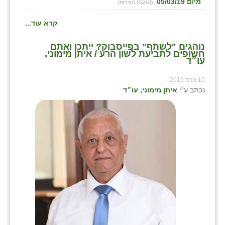
מיום 05/03/19
(15218 הורדות)
קרא עוד...
נוהגים "לשתף" בפייסבוק? ייתכן ואתם
חשופים לתביעת לשון הרע / איתן מימוני,
עו״ד
10 מרס 2019
נכתב ע"י
איתן מימוני, עו״ד