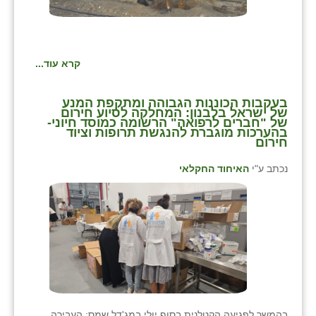
קרא עוד...
בעקבות הכוננות הגבוהה ומתקפת המנע
של ישראל בלבנון: המחלקה לסיוע חירום
של "חברים לרפואה" הרשומה כמוסד חיוני-
בהערכות מוגברת להנגשת תרופות וציוד
חירום
נכתב ע"י
האיחוד החקלאי
בהמשך לפגיעה הקטלנית בסוף יולי במג'דל שמס: העבירה