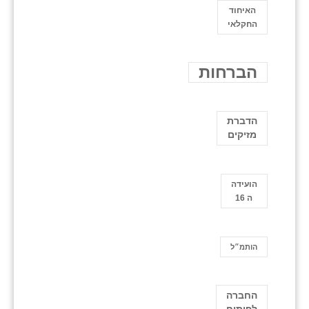
האיחוד
החקלאי
הברחות
הדברת
מזיקים
הועידה
ה 16
הותמ״ל
החברה