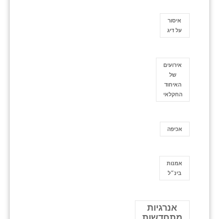
איסור
על דיג
אירועים
של
האיחוד
החקלאי
אכיפה
אמנות
בינ״ל
אנרגיות
מתחדשות