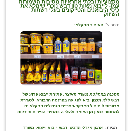
מקצועיות ובלתי אחראיות מסיבות השמורות
עמו- לייבוא מאות טון דבש נוכרי שימלא את
כיסי היבואנים והטייקונים בעלי רשתות
השיווק
נכתב ע"י
האיחוד החקלאי
הסכנה בהחלטת משרד האוצר:
פתיחת ייבוא פרוע של
דבש ללא תכנון יביא לפגיעה בפרנסת הדבוראי לסגירת
מכוורות ל חיסול האבקה-הפריית הגידולים החקלאיים
למחסור במזון מן הצומח ול
עלייה במחירי הפירות והירקות
תגיות:
ארגון מגדלי הדבש
דבש
ייבוא וייצוא
משרד