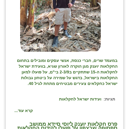
כפר הרי״ף
כפר מישר
כפר מע״ש
כפר מרדכי
כפר סבא (אגרא)
במעמד שרים, חברי כנסת, אנשי עסקים ומובילים בתחום
כפר שמריהו
החקלאות יוענק מגן הוקרה לאורון שגיא, בוועידת ישראל
לחקלאות ה-15 שתתקיים ב2-3/9 בי"ם, על פועלו למען
מגשימים
החקלאות בישראל, בדגש על שמירה על ביטחון גבולות
ישראל כחקלאים צעירים מבטיחים מתחת לגיל 40.
מישר
מכורה
תגיות:
ועידות ישראל לחקלאות
מנחמיה
קרא עוד...
נאות הכיכר
פרס חקלאות יוענק ליוסי סיידא ממושב
ספסופה שבצפון על פועלו לקידום החקלאות