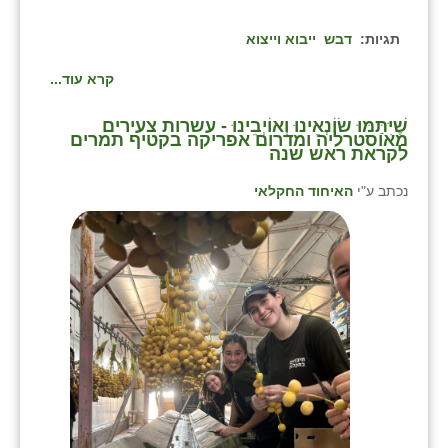
תגיות:
דבש
ייבוא וייצוא
קרא עוד...
⁨שֶׁיִּתַּמּוּ שׂוֹנְאֵינוּ וְאוֹיְבֵינוּ - עשרות צעירים
מאוסטרליה ומדרום אפריקה בקטיף תמרים
לקראת ראש שנה⁩
נכתב ע"י
האיחוד החקלאי