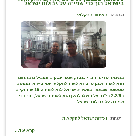
נווה אטי״ב
בישראל תוך כדי שמירה על גבולות ישראל
נהריה (אג״ש)
נכתב ע"י
האיחוד החקלאי
ניר צבי
עין חצבה
עין תמר
עמרים
קורנית
במעמד שרים, חברי כנסת, אנשי עסקים ומובילים בתחום
החקלאות יוענק פרס חקלאות לחקלאי יוסי סיידא, ממושב
קלחים
ספסופה שבצפון בוועידת ישראל לחקלאות ה-15 שתתקיים
ב2-3/9 בי"ם, על פועלו למען החקלאות בישראל, תוך כדי
רועי
שמירה על גבולות ישראל.
רימונים
תגיות:
ועידות ישראל לחקלאות
רמות השבים
קרא עוד...
רמת הדר