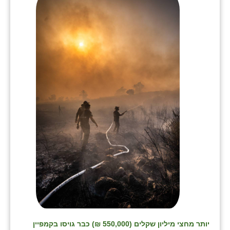
בני ציון
בצרה
בקעות
ֿגבעת שפירא
גן הדרום
גן השומרון
גני עם
גני יהודה
גנות
ורד יריחו
דקל
יותר מחצי מיליון שקלים (550,000 ₪) כבר גויסו בקמפיין