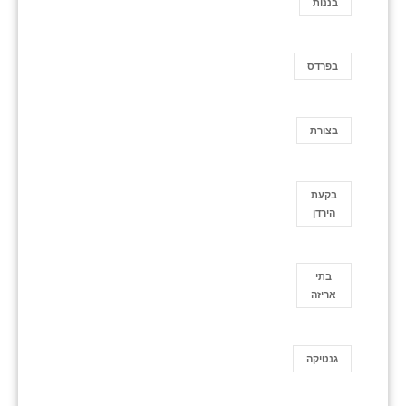
בננות
בפרדס
בצורת
בקעת
הירדן
בתי
אריזה
גנטיקה