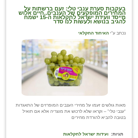
⁨בעקבות סערת ענבי טלי: זעם ברשתות על
שבי ציון
המחירים המופקעים של הענבים..חיים אלוש
מייסד וועידת ישראל לחקלאות ה-15 ישמח
להגיב בנושא ולעשות לנו סדר⁩
שדה ורבורג
נכתב ע"י
האיחוד החקלאי
שדה צבי
שדמה
שכניה
תלמי יוסף
בוסתן הגליל
מאות גולשים זעמו על מחירי הענבים המופרזים של התאגדות
“ענבי טלי” – וקראו שלא לרכוש את מוצריה אלא אם תואיל
בטובה להביא להורדת מחירים
תגיות:
ועידות ישראל לחקלאות