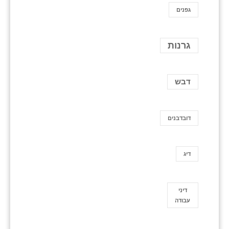
גפנים
גרנות
דבש
דובדבנים
דיג
דיני
עבודה