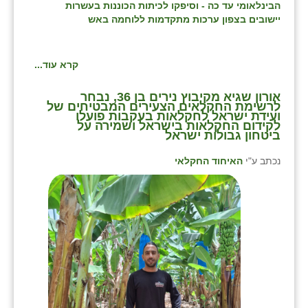
הבינלאומי עד כה - וסיפקו לכיתות הכוננות בעשרות
זוהר
יישובים בצפון ערכות מתקדמות ללוחמה באש
הדר עם
קרא עוד...
חבצלת השרון
חמרה
אורון שגיא מקיבוץ נירים בן 36, נבחר
לרשימת החקלאים הצעירים המבטיחים של
ועידת ישראל לחקלאות בעקבות פועלו
חרב לאת
לקידום החקלאות בישראל ושמירה על
ביטחון גבולות ישראל
יבול (מורג)
נכתב ע"י
האיחוד החקלאי
יקנעם
כליל
יד השמונה
כפר אביב
כפר ביאליק