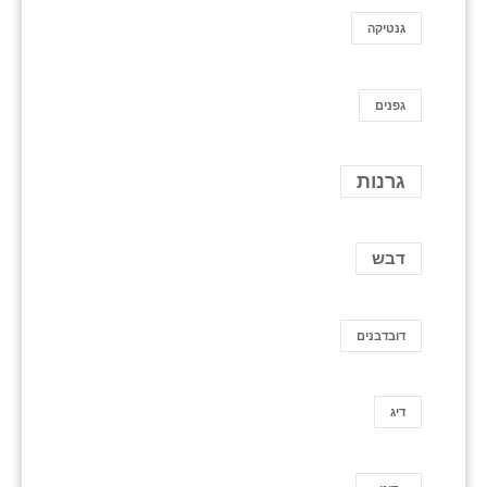
גנטיקה
גפנים
גרנות
דבש
דובדבנים
דיג