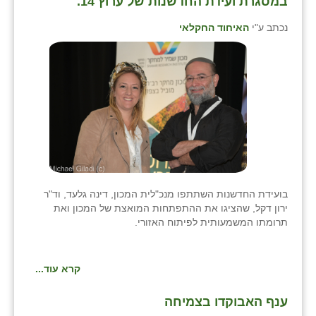
במסגרת ועידת החדשנות של ערוץ 14.
כפר הרי״ף
נכתב ע"י
האיחוד החקלאי
כפר מישר
כפר מע״ש
כפר מרדכי
כפר סבא (אגרא)
כפר שמריהו
מגשימים
בועידת החדשנות השתתפו מנכ"לית המכון, דינה גלעד, וד"ר
מישר
ירון דקל, שהציגו את ההתפתחות המואצת של המכון ואת
תרומתו המשמעותית לפיתוח האזורי.
מכורה
מנחמיה
קרא עוד...
נאות הכיכר
ענף האבוקדו בצמיחה