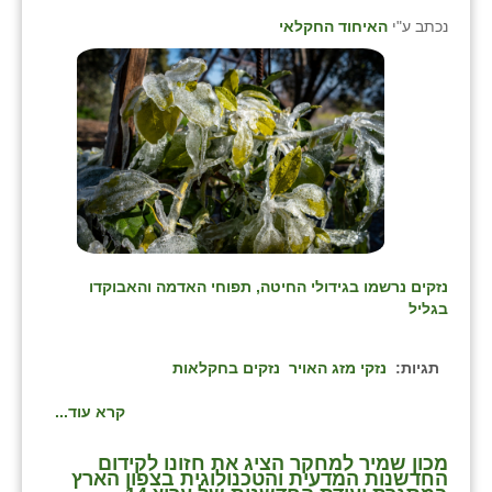
זוהר
נכתב ע"י
האיחוד החקלאי
הדר עם
חבצלת השרון
חמרה
חרב לאת
יבול (מורג)
יקנעם
נזקים נרשמו בגידולי החיטה, תפוחי האדמה והאבוקדו
בגליל
כליל
תגיות:
נזקי מזג האויר
נזקים בחקלאות
יד השמונה
קרא עוד...
כפר אביב
כפר ביאליק
מכון שמיר למחקר הציג את חזונו לקידום
החדשנות המדעית והטכנולוגית בצפון הארץ