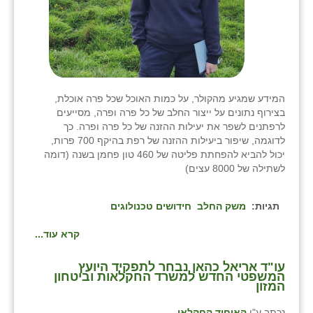
המידע שמגיע מהקולר, על כמות האוכל שכל פרה אוכלת,
בצירוף נתונים על ייצור החלב של כל פרה ופרה, מסייעים
לרפתנים לשפר את יעילות ההזנה של כל פרה ופרה. כך
לדוגמה, שיפור ביעילות ההזנה של רפת בהיקף 700 פרות,
יכול להביא להפחתת פליטה של 460 טון פחמן בשנה (דומה
לשתילה של 8000 עצים)
תגיות:
משק החלב
חידושים טכנולוגים
קרא עוד...
עו"ד אריאל כהאן נבחר לתפקיד היועץ
המשפטי החדש למשרד החקלאות וביטחון
המזון
נכתב ע"י
האיחוד החקלאי