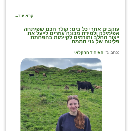
קרא עוד...
⁨עוקבים אחרי כל ביס: קולר חכם שפיתחה
אפימילק ולמידת מכונה עוזרים לייעל את
ייצור החלב ותורמים לקיימות בהפחתת
פליטה של גזי חממה
נכתב ע"י
האיחוד החקלאי