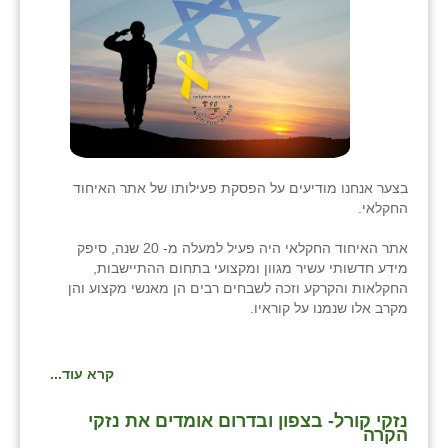
בני ציון
בצרה
בקעות
ֿגבעת שפירא
גן הדרום
בצער אנחנו מודיעים על הפסקת פעילותו של אתר האיחוד
החקלאי.
גן השומרון
אתר האיחוד החקלאי היה פעיל למעלה מ- 20 שנה, סיפק
גני עם
מידע חדשותי עשיר מגוון ומקצועי בתחום ההתיישבות,
החקלאות והקרקע וזכה לשבחים רבים הן מאנשי מקצוע והן
גני יהודה
מקרב אלו שנמנו על קוראיו.
גנות
קרא עוד...
ורד יריחו
נזקי קורל- בצפון ובדרום אומדים את נזקי
דקל
הקרה