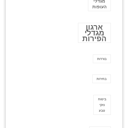
מגדלי
העופות
ארגון
מגדלי
הפירות
בוררות
בחירות
ביטוח
נזקי
טבע