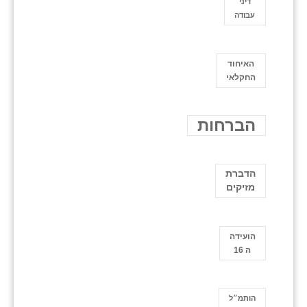
דיני
עבודה
האיחוד
החקלאי
הברחות
הדברת
מזיקים
הועידה
ה 16
הותמ״ל