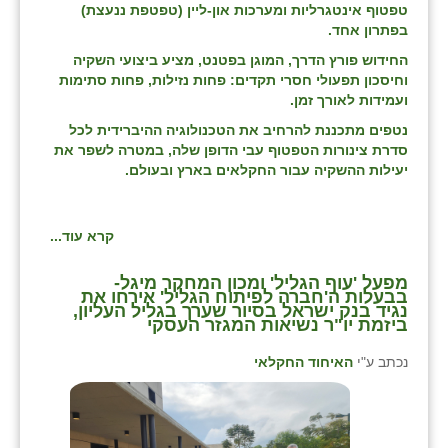
טפטוף אינטגרליות ומערכות און-ליין (טפטפת ננעצת)
בפתרון אחד.
החידוש פורץ הדרך, המוגן בפטנט, מציע ביצועי השקיה
וחיסכון תפעולי חסרי תקדים: פחות נזילות, פחות סתימות
ועמידות לאורך זמן.
נטפים מתכננת להרחיב את הטכנולוגיה ההיברידית לכל
סדרת צינורות הטפטוף עבי הדופן שלה, במטרה לשפר את
יעילות ההשקיה עבור החקלאים בארץ ובעולם.
קרא עוד...
מפעל 'עוף הגליל' ומכון המחקר מיגל-
בבעלות ה'חברה לפיתוח הגליל' אירחו את
נגיד בנק ישראל בסיור שערך בגליל העליון,
ביזמת יו"ר נשיאות המגזר העסקי
נכתב ע"י
האיחוד החקלאי