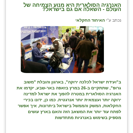
האנרגיה הסולארית היא מנוע הצמיחה של
העולם - השאלה אם גם בישראל?
שבי ציון
נכתב ע"י
האיחוד החקלאי
שדה ורבורג
שדה צבי
שדמה
שכניה
תלמי יוסף
בוסתן הגליל
ב"ועידת ישראל לכלכה ירוקה", בארגון והובלת "משוב
גרופ", שתתקיים ב-26 במרץ בזאפה באר-שבע, יקדמו את
האנרגיה הסולארית במטרה להפוך את ישראל למדינה
ירוקה יותר ועצמאית יותר אנרגטית. כמו כן, ידונו בכירי
החקלאות, המשק והממשל בישראל ביתרונות, איך אפשר
לפתח עוד יותר את המשאב הזה והאם בארץ עושים
מספיק בשימוש באנרגיות מתחדשות