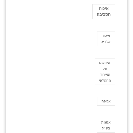
איכות
הסביבה
איסור
על דיג
אירועים
של
האיחוד
החקלאי
אכיפה
אמנות
בינ״ל