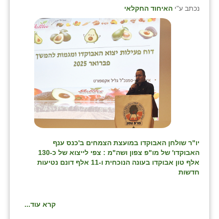
נווה אטי״ב
נכתב ע"י
האיחוד החקלאי
נהריה (אג״ש)
ניר צבי
עין חצבה
עין תמר
עמרים
קורנית
קלחים
יו"ר שולחן האבוקדו במועצת הצמחים ב'כנס ענף
האבוקדו' של מו"פ צפון ושה"מ : צפי לייצוא של כ-130
רועי
אלף טון אבוקדו בעונה הנוכחית ו-11 אלף דונם נטיעות
חדשות
רימונים
רמות השבים
קרא עוד...
רמת הדר