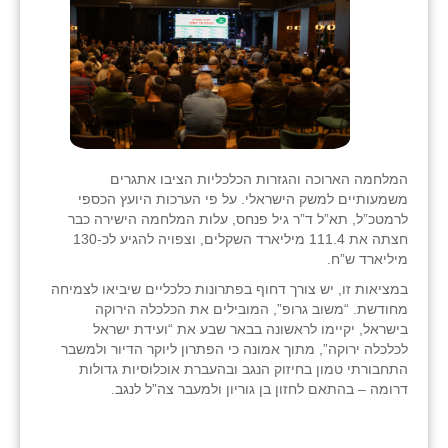
המלחמה הארוכה והגזרות הכלכליות הציבו אתגרים
משמעותיים למשק הישראלי. על פי הערכות היועץ הכספי
לרמטכ”ל, תא”ל ד”ר גיל פנחס, עלות המלחמה הישירה כבר
חצתה את 111.4 מיליארד השקלים, וצפויה להגיע לכ-130
מיליארד ש”ח.
במציאות זו, יש צורך דחוף בפתרונות כלכליים שיביאו לצמיחה
מחודשת. “משוב גרופ”, המובילים את הכלכלה הירוקה
בישראל, יקיימו לראשונה בבאר שבע את “ועידת ישראל
לכלכלה ירוקה”, מתוך אמונה כי הפתרון ליוקר הדיור ולמשבר
התחבורתי טמון בחיזוק הנגב ובהעברת אוכלוסיות גדולות
דרומה – בהתאם לחזון בן גוריון ולמעבר צה”ל לנגב.