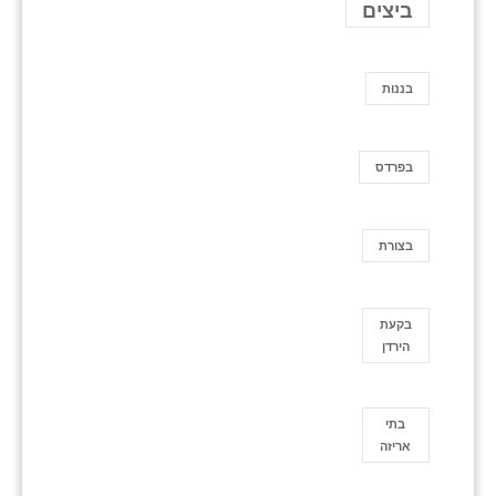
ביצים
בננות
בפרדס
בצורת
בקעת
הירדן
בתי
אריזה