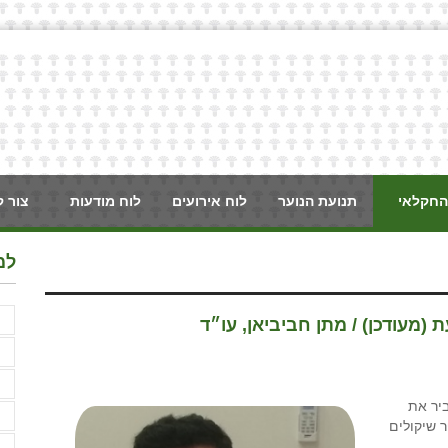
החקלאי
תנועת הנוער
לוח אירועים
לוח מודעות
צור 
למ
א
מעודכן) / מתן חביביאן, עו״ד
א
א
ביר את
ב
 שיקולים
ג