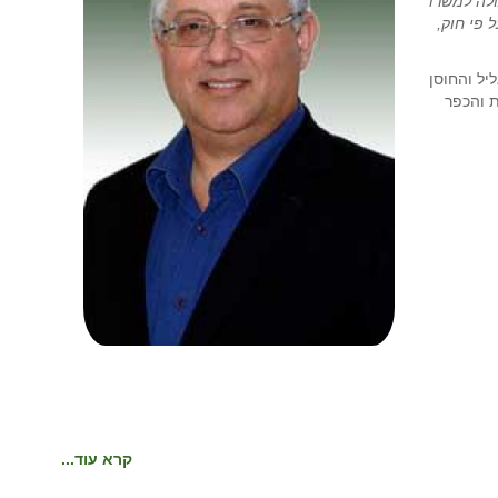
ולה למשרד
 פי חוק,
יל והחוסן
 והכפר
קרא עוד...