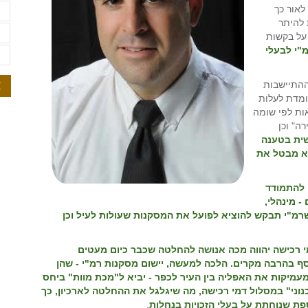
לאור כך
ת
 להיתר
ת
על בקשות
מ"י לבעלי
ת
א
ההתיישבות
עומדת לעלות
ות לפי שומה
ה" וכן
שית בטענה
לא מבטל את
להתמודד
- מינהלי,
שרמ"י תבקש להוציא לפועל את המסקנות שעולות לעיל וכן
מי רכישה יהווה מכה אנושה להחלטה שכבר כיום מעטים
סף בהרבה מקרים. הלכה למעשה, יישום מסקנות רמ"י - שהן
 ומעמיקות את האפליה בין העיר לכפר - יביא ל"מכת מוות" ביחס
וני" במסלול דמי רכישה, מה שיגלגל את ההחלטה לארכיון, כך
פת שנוחתת על בעלי הזכויות בנחלות
.