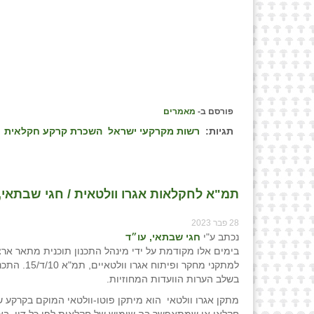
פורסם ב-
מאמרים
תגיות:
רשות מקרקעי ישראל
השכרת קרקע חקלאית
תמ"א לחקלאות אגרו וולטאית / חגי שבתאי, עו
28 פבר 2023
נכתב ע"י
חגי שבתאי, עו״ד
בימים אלו מקודמת על ידי מינהל התכנון תוכנית מתאר אר
למתקני מחקר ופיתוח אגר
בשלב הערות הוועדות המחוזיות.
מתקן אגרו וולטאי הוא מיתקן פוטו-וולטאי המוקם בקרקע ש
חקלאי או שמתאפשר בה שימוש של חקלאות לפי כל דין, בא