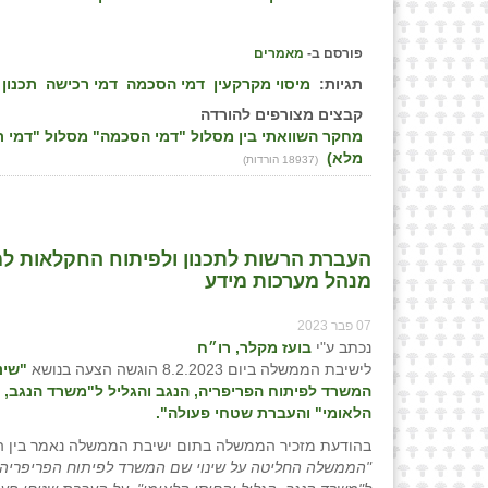
פורסם ב-
מאמרים
תגיות:
מיסוי מקרקעין
דמי הסכמה
דמי רכישה
תכנון 
קבצים מצורפים להורדה
מחקר השוואתי בין מסלול "דמי הסכמה" מסלול "דמי ר
מלא)
(18937 הורדות)
העברת הרשות לתכנון ולפיתוח החקלאות למשר
מנהל מערכות מידע
07 פבר 2023
נכתב ע"י
בועז מקלר, רו״ח
לישיבת הממשלה ביום 8.2.2023 הוגשה הצעה בנושא
"שינ
המשרד לפיתוח הפריפריה, הנגב והגליל ל"משרד הנגב, ה
הלאומי" והעברת שטחי פעולה".
בהודעת מזכיר הממשלה בתום ישיבת הממשלה נאמר בין ה
"
הממשלה החליטה על שינוי שם המשרד לפיתוח הפריפריה, 