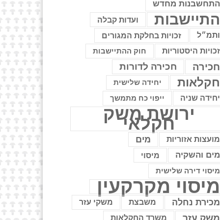
תחשבנות מחדש
תיישבות
ועדות קבלה
תמ״ל
זכויות בחלקת המגורים
כויות היסטוריות
חוק ההתיישבות
כירה
חכירה לדורות
קלאות
יחידה שלישית
חידה שניה
ייפוי כח מתמשך
ירושת משק
חקלאי
מים
ועצות אזוריות
ים והשקיה
מיסוי
יסוי דירה שלישית
יסוי מקרקעין
כירת נחלה
משבצת
משקי עזר
שק עזר
משרד החקלאות