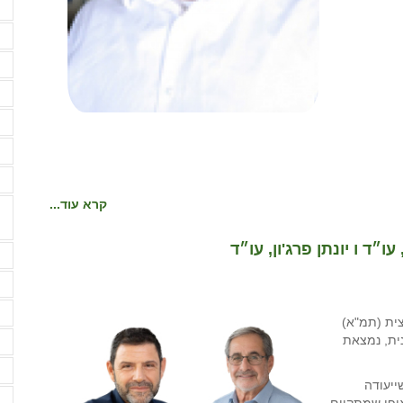
ה
ה
ו
ז
ח
ח
י
קרא עוד...
״ד ו יונתן פרג'ון, עו״ד
מ
מ
מ
צית (תמ"א)
מ
ו וולטאיים, תמ"א 10/ד/15. התכנית, נמצאת
מ
ייעודה
מ
ופן שמתקיים