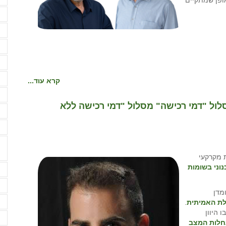
מ
נ
ע
ע
פ
קרא עוד...
פ
ול "דמי רכישה" מסלול "דמי רכישה ללא
ק
ק
 מקרקעי
וני בשומות
ש
ש
מדן
ש
לת האמיתית
.
 היוון
ש
חלות המצב