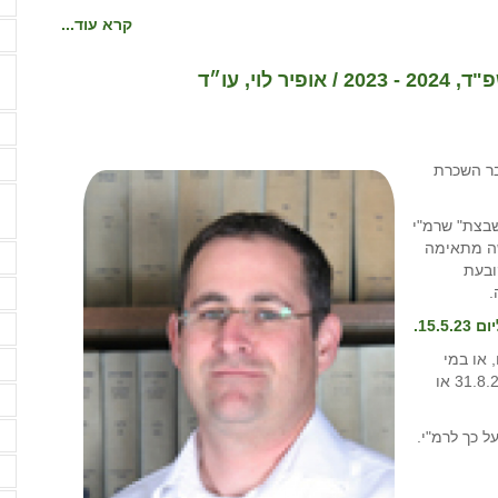
קרא עוד...
ה
י, עו״ד
ה
ה
בדבר השכרת
בצת" שרמ"י
שת בקשה מתאימה
ה
ובעת
ה
.
15.5.2.
ה
 או במי
ה
שכבר מחזיק בחוזה שכירות לתקופה שמסתיימת עד ליום 31.8.23 או
ה
ה
ל כך לרמ"י.
ה