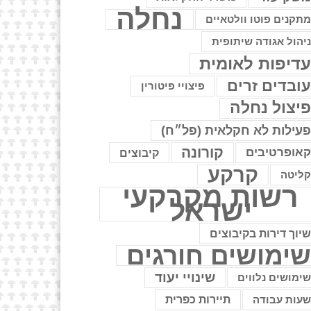
נחלה
תקנים פוטו וולטאיים
יהול אגודה שיתופית
דיפות לאומית
ובדים זרים
פיצויי פיטורין
יצול נחלה
עילות לא חקלאית (פל״ח)
קורונה
אופרטיבים
קיבוצים
קרקע
ליטה
רשות מקרקעי
ישראל
יוך דירות בקיבוצים
ימושים חורגים
שינויי יעוד
ימושים נלווים
עות עבודה
תיירות כפרית