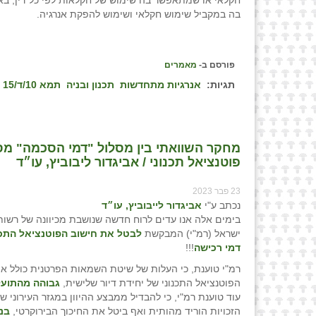
בה במקביל שימוש חקלאי ושימוש להפקת אנרגיה.
פורסם ב-
מאמרים
תגיות:
אנרגיות מתחדשות
תכנון ובניה
תמא 10/ד/15
מחקר השוואתי בין מסלול "דמי הסכמה" מסל
פוטנציאל תכנוני / אביגדור ליבוביץ, עו״ד
23 פבר 2023
נכתב ע"י
אביגדור לייבוביץ, עו״ד
בימים אלה אנו עדים לרוח חדשה שנושבת מכיוונה של רשות
ישראל (רמ"י) המבקשת
לבטל את חישוב הפוטנציאל התכנ
דמי רכישה
!!!
רמ"י טוענת, כי העלות של שיטת השמאות הפרטנית כולל או
הפוטנציאל התכנוני של יחידת דיור שלישית,
גבוהה מהתוע
עוד טוענת רמ"י, כי להבדיל ממבצע ההיוון במגזר העירוני שבו
הזכויות הוריד מהותית ואף ביטל את החיכוך הבירוקרטי,
בנ