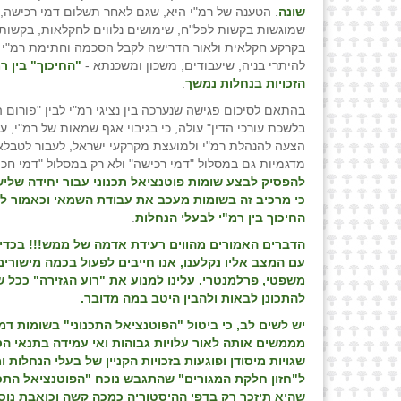
שונה
. הטענה של רמ"י היא, שגם לאחר תשלום דמי רכישה, 
שמוגשות בקשות לפל"ח, שימושים נלווים לחקלאות, בקשות
בקרקע חקלאית ולאור הדרישה לקבל הסכמה וחתימת רמ"י 
להיתרי בניה, שיעבודים, משכון ומשכנתא -
"החיכוך" בין ר
הזכויות בנחלות נמשך
.
בהתאם לסיכום פגישה שנערכה בין נציגי רמ"י לבין "פורום 
בלשכת עורכי הדין" עולה, כי בגיבוי אגף שמאות של רמ"י, 
הצעה להנהלת רמ"י ולמועצת מקרקעי ישראל, לעבור לטבלא
מדגמיות גם במסלול "דמי רכישה" ולא רק במסלול "דמי חכיר
להפסיק לבצע שומות פוטנציאל תכנוני עבור יחידה שלי
כי מרכיב זה בשומות מעכב את עבודת השמאי וכאמור 
החיכוך בין רמ"י לבעלי הנחלות
.
הדברים האמורים מהווים רעידת אדמה של ממש!!!
בכדי 
עם המצב אליו נקלענו, אנו חייבים לפעול בכמה מישורים 
משפטי, פרלמנטרי. עלינו למנוע את "רוע הגזירה" ככל 
להתכונן לבאות ולהבין היטב במה מדובר.
יש לשים לב, כי ביטול "הפוטנציאל התכנוני" בשומות ד
מממשים אותה לאור עלויות גבוהות ואי עמידה בתנאי ה
שגויות מיסודן ופוגעות בזכויות הקניין של בעלי הנחלות
ל"חזון חלקת המגורים" שהתגבש נוכח "הפוטנציאל התכנ
שהיא תיזכר רק בדפי ההיסטוריה כמכה קשה וכואבת נוס