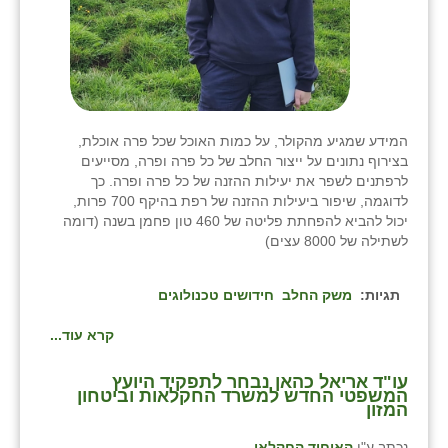
המידע שמגיע מהקולר, על כמות האוכל שכל פרה אוכלת,
בצירוף נתונים על ייצור החלב של כל פרה ופרה, מסייעים
לרפתנים לשפר את יעילות ההזנה של כל פרה ופרה. כך
לדוגמה, שיפור ביעילות ההזנה של רפת בהיקף 700 פרות,
יכול להביא להפחתת פליטה של 460 טון פחמן בשנה (דומה
לשתילה של 8000 עצים)
תגיות:
משק החלב
חידושים טכנולוגים
קרא עוד...
עו"ד אריאל כהאן נבחר לתפקיד היועץ
המשפטי החדש למשרד החקלאות וביטחון
המזון
נכתב ע"י
האיחוד החקלאי