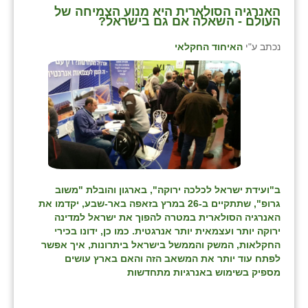
האנרגיה הסולארית היא מנוע הצמיחה של
העולם - השאלה אם גם בישראל?
שבי ציון
נכתב ע"י
האיחוד החקלאי
שדה ורבורג
שדה צבי
שדמה
שכניה
תלמי יוסף
בוסתן הגליל
ב"ועידת ישראל לכלכה ירוקה", בארגון והובלת "משוב
גרופ", שתתקיים ב-26 במרץ בזאפה באר-שבע, יקדמו את
האנרגיה הסולארית במטרה להפוך את ישראל למדינה
ירוקה יותר ועצמאית יותר אנרגטית. כמו כן, ידונו בכירי
החקלאות, המשק והממשל בישראל ביתרונות, איך אפשר
לפתח עוד יותר את המשאב הזה והאם בארץ עושים
מספיק בשימוש באנרגיות מתחדשות