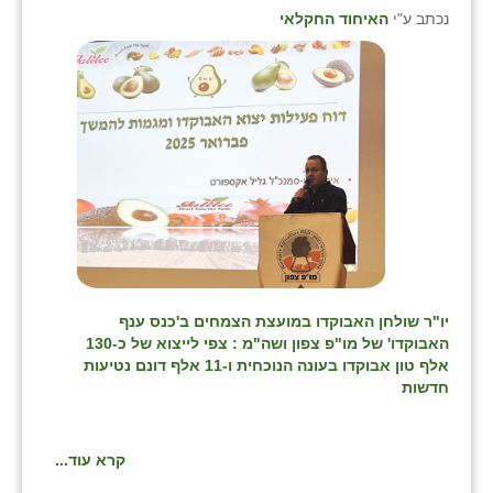
נווה אטי״ב
נכתב ע"י
האיחוד החקלאי
נהריה (אג״ש)
ניר צבי
עין חצבה
עין תמר
עמרים
קורנית
קלחים
יו"ר שולחן האבוקדו במועצת הצמחים ב'כנס ענף
האבוקדו' של מו"פ צפון ושה"מ : צפי לייצוא של כ-130
רועי
אלף טון אבוקדו בעונה הנוכחית ו-11 אלף דונם נטיעות
חדשות
רימונים
רמות השבים
קרא עוד...
רמת הדר