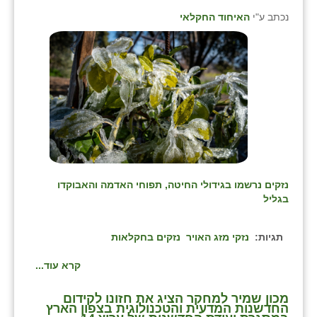
זוהר
נכתב ע"י
האיחוד החקלאי
הדר עם
חבצלת השרון
חמרה
חרב לאת
יבול (מורג)
יקנעם
נזקים נרשמו בגידולי החיטה, תפוחי האדמה והאבוקדו
בגליל
כליל
תגיות:
נזקי מזג האויר
נזקים בחקלאות
יד השמונה
קרא עוד...
כפר אביב
כפר ביאליק
מכון שמיר למחקר הציג את חזונו לקידום
החדשנות המדעית והטכנולוגית בצפון הארץ