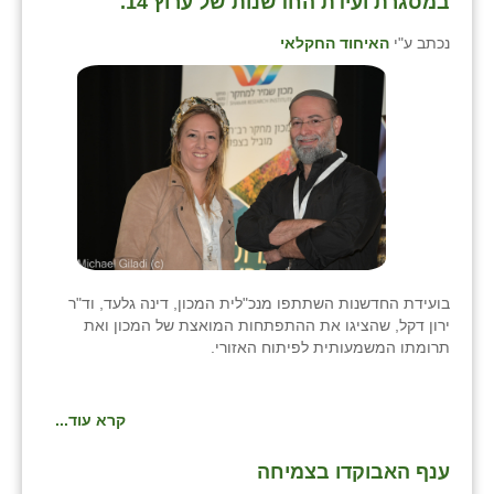
במסגרת ועידת החדשנות של ערוץ 14.
כפר הרי״ף
נכתב ע"י
האיחוד החקלאי
כפר מישר
כפר מע״ש
כפר מרדכי
כפר סבא (אגרא)
כפר שמריהו
מגשימים
בועידת החדשנות השתתפו מנכ"לית המכון, דינה גלעד, וד"ר
מישר
ירון דקל, שהציגו את ההתפתחות המואצת של המכון ואת
תרומתו המשמעותית לפיתוח האזורי.
מכורה
מנחמיה
קרא עוד...
נאות הכיכר
ענף האבוקדו בצמיחה