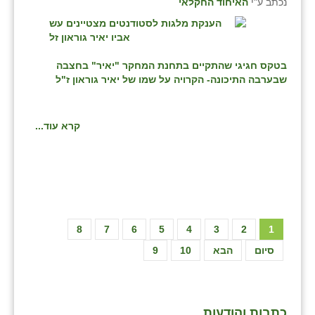
נכתב ע"י
האיחוד החקלאי
בטקס חגיגי שהתקיים
בתחנת המחקר "יאיר" בחצבה
שבערבה התיכונה- הקרויה על שמו של יאיר גוראון ז"ל
קרא עוד...
8
7
6
5
4
3
2
1
סיום
הבא
10
9
כתבות והודעות