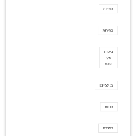
בוררות
בחירות
ביטוח
נזקי
טבע
ביצים
בננות
בפרדס