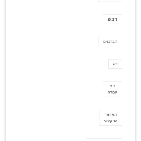
דבש
דובדבנים
דיג
דיני
עבודה
האיחוד
החקלאי