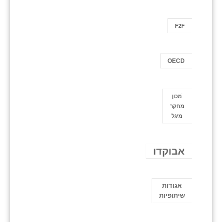
F2F
OECD
ֿמכון
מחקר
מיגל
אבוקדו
אגודות
שיתופיות