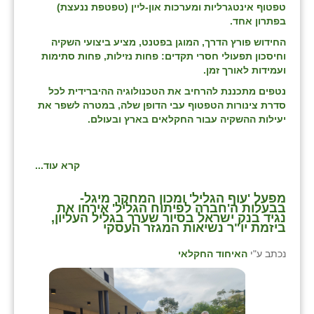
טפטוף אינטגרליות ומערכות און-ליין (טפטפת ננעצת)
בפתרון אחד.
החידוש פורץ הדרך, המוגן בפטנט, מציע ביצועי השקיה
וחיסכון תפעולי חסרי תקדים: פחות נזילות, פחות סתימות
ועמידות לאורך זמן.
נטפים מתכננת להרחיב את הטכנולוגיה ההיברידית לכל
סדרת צינורות הטפטוף עבי הדופן שלה, במטרה לשפר את
יעילות ההשקיה עבור החקלאים בארץ ובעולם.
קרא עוד...
מפעל 'עוף הגליל' ומכון המחקר מיגל-
בבעלות ה'חברה לפיתוח הגליל' אירחו את
נגיד בנק ישראל בסיור שערך בגליל העליון,
ביזמת יו"ר נשיאות המגזר העסקי
נכתב ע"י
האיחוד החקלאי