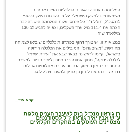
המלחמה הארוכה והגזרות הכלכליות הציבו אתגרים
משמעותיים למשק הישראלי. על פי הערכות היועץ הכספי
לרמטכ”ל, תא”ל ד”ר גיל פנחס, עלות המלחמה הישירה כבר
חצתה את 111.4 מיליארד השקלים, וצפויה להגיע לכ-130
מיליארד ש”ח.
במציאות זו, יש צורך דחוף בפתרונות כלכליים שיביאו לצמיחה
מחודשת. “משוב גרופ”, המובילים את הכלכלה הירוקה
בישראל, יקיימו לראשונה בבאר שבע את “ועידת ישראל
לכלכלה ירוקה”, מתוך אמונה כי הפתרון ליוקר הדיור ולמשבר
התחבורתי טמון בחיזוק הנגב ובהעברת אוכלוסיות גדולות
דרומה – בהתאם לחזון בן גוריון ולמעבר צה”ל לנגב.
קרא עוד...
רן גוראון מנכ"ל בזק לשעבר העניק מלגות
ע"ש אביו יאיר גוראון ז"ל לסטודנטים
מצטיינים העוסקים במחקרים חקלאיים