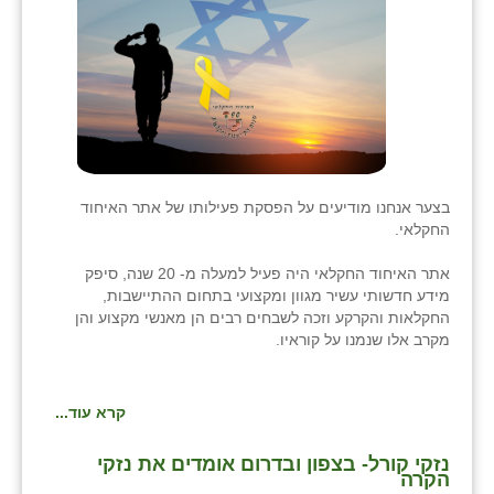
בני ציון
בצרה
בקעות
ֿגבעת שפירא
גן הדרום
בצער אנחנו מודיעים על הפסקת פעילותו של אתר האיחוד
החקלאי.
גן השומרון
אתר האיחוד החקלאי היה פעיל למעלה מ- 20 שנה, סיפק
גני עם
מידע חדשותי עשיר מגוון ומקצועי בתחום ההתיישבות,
החקלאות והקרקע וזכה לשבחים רבים הן מאנשי מקצוע והן
גני יהודה
מקרב אלו שנמנו על קוראיו.
גנות
קרא עוד...
ורד יריחו
נזקי קורל- בצפון ובדרום אומדים את נזקי
דקל
הקרה