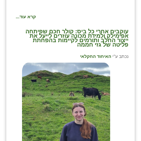
קרא עוד...
⁨עוקבים אחרי כל ביס: קולר חכם שפיתחה
אפימילק ולמידת מכונה עוזרים לייעל את
ייצור החלב ותורמים לקיימות בהפחתת
פליטה של גזי חממה
נכתב ע"י
האיחוד החקלאי