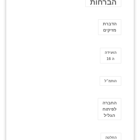
הברחות
הדברת
מזיקים
הועידה
ה 16
הותמ״ל
החברה
לפיתוח
הגליל
החלטה