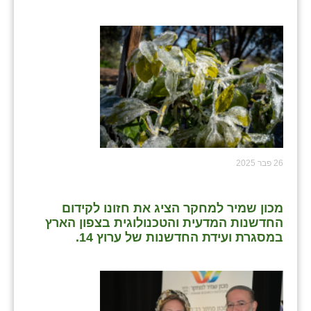
כפר הרי״ף
כפר מישר
כפר מע״ש
כפר מרדכי
כפר סבא (אגרא)
כפר שמריהו
26 פבר 2025
מגשימים
מישר
מכון שמיר למחקר הציג את חזונו לקידום
החדשנות המדעית והטכנולוגית בצפון הארץ
מכורה
במסגרת ועידת החדשנות של ערוץ 14.
מנחמיה
נאות הכיכר