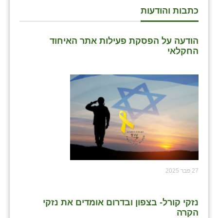
זוהר
כתבות והודעות
הדר עם
הודעה על הפסקת פעילות אתר האיחוד
חבצלת השרון
החקלאי
חמרה
חרב לאת
יבול (מורג)
יקנעם
כליל
יד השמונה
27 פבר 2025
כפר אביב
נזקי קורל- בצפון ובדרום אומדים את נזקי
כפר ביאליק
הקרה