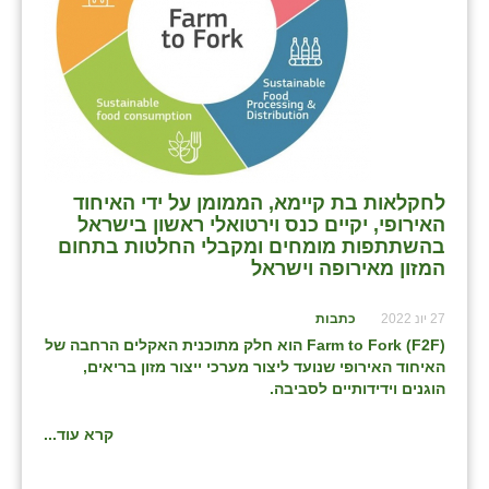
בני ציון
בצרה
בקעות
ֿגבעת שפירא
לחקלאות בת קיימא, הממומן על ידי האיחוד
גן הדרום
האירופי, יקיים כנס וירטואלי ראשון בישראל
בהשתתפות מומחים ומקבלי החלטות בתחום
גן השומרון
המזון מאירופה וישראל
גני עם
27 יונ 2022
כתבות
גני יהודה
F
2
F
(
Farm to Fork
) הוא חלק מתוכנית האקלים הרחבה של
האיחוד האירופי שנועד ליצור מערכי ייצור מזון בריאים,
גנות
הוגנים וידידותיים לסביבה.
ורד יריחו
קרא עוד...
דקל