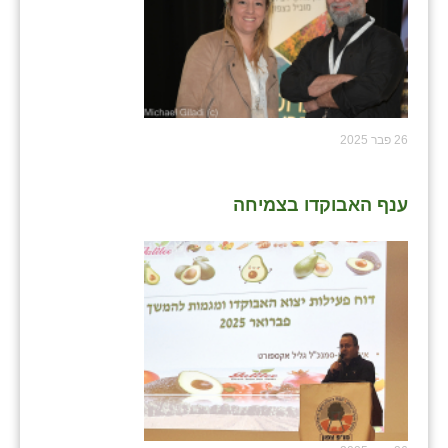
נווה אטי״ב
נהריה (אג״ש)
ניר צבי
עין חצבה
26 פבר 2025
עין תמר
עמרים
ענף האבוקדו בצמיחה
קורנית
קלחים
רועי
רימונים
רמות השבים
רמת הדר