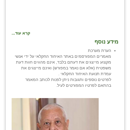
נווה אטי״ב
נהריה (אג״ש)
ניר צבי
קרא עוד...
עין חצבה
מידע נוסף
עין תמר
הערת מערכת
מאמרים המפורסמים באתר האיחוד החקלאי על ידי אנשי
עמרים
מקצוע מייצגים את דעתם בלבד, אינם מהווים חוות דעת
משפטית (אלא אם נאמר במפורש) ואינם מייצגים את
קורנית
עמדת תנועת האיחוד החקלאי .
לפרטים נוספים ותגובות ניתן לפנות לכותב המאמר
קלחים
בהתאם לפרטיו המפורטים לעיל.
רועי
רימונים
רמות השבים
רמת הדר