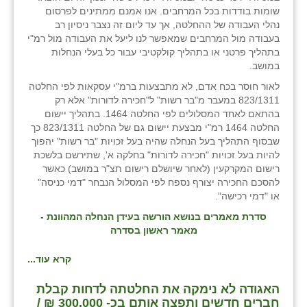
שומות בודדות בכל המרחבים. אנו אמנם ממתינים לפרסום
נהלי העבודה של ההחלטה, אך עד ליום זה נצבר ניסיון רב
בעבודה מול המרחבים שמאפשר לנו ליעל את העבודה מול רמ"י
בתהליך פרטני או בתהליך קולקטיבי עבור כל בעלי הנחלות
במושב.
לאור חוסר בכח אדם, לא מתבצעות ברמ"י עסקאות לפי החלטה
823/1311 במעבר מ"בר רשות" ל"חכירה לדורות" אלא רק
בהתאם לאחד המסלולים לפי החלטה 1464. בתהליך יישום
החלטה 1464 רמ"י מבצעת יישום גם של החלטה 823/1311 כך
שבסוף התהליך בעל הנחלה שהיה בעל זכויות "בר רשות" יהפוך
להיות בעל זכויות "חכירה לדורות" בחלקה א', שתירשם בלשכת
רישום המקרקעין (לאחר שיושלם רישום תצ"ר במושב) כאשר
להסכם החכירה יצורף נספח לפי המסלול הנבחר "דמי כניסה"
או "דמי רכישה".
סדרת מאמרים בנושא הורשה בעידן הנחלה המהוונת -
מאמר ראשון בסדרה
קרא עוד...
האגודה לא נימקה את החלטתה לדחות קבלת
חברים חדשים ותפצה אותם בכ- 300,000 ₪ /