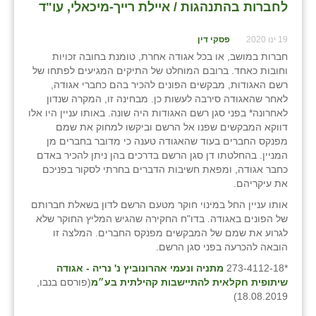
לחברות בהתנהגות / איילת רייך-מיכאלי, עו"ד
19 ינו 2020
פסקי דין
חברות במושב, או בכל אגודה אחרת, טומנת בחובה זכויות
וחובות כאחד. ברובם המוחלט של התיקים המגיעים לפתחו של
רשם האגודות, מבקשים הפונים להכיר בהם כחברי אגודה,
לאחר שהאגודה סירבה לעשות כן. מבחינה זו, המקרה שנדון
לאחרונה* בפני סגן רשם האגודות היה שונה. באותו עניין היו אלו
דווקא המבקשים שפנו אל הרשם וביקשו למחוק את שמם
מפנקס החברים בעוד שהאגודה טענה כי מדובר בחברים מן
המניין. בהחלטתו דן סגן הרשם בדרכים בהן ניתן להכיר באדם
כחבר אגודה, ומפאת חשיבות הדברים בחרתי לסקור בפניכם
את עיקריהם.
אותו עניין החל במינוי חוקר מטעם הרשם לדון בשאלת חברותם
של הפונים באגודה. בדו"ח החקירה שהגיש המליץ החוקר שלא
לגרוע את שמם של המבקשים מפנקס החברים. המלצה זו
הובאה להכרעה בפני סגן הרשם.
*273-4112-18
מתניה ונעמי אהרונוביץ נ' נריה - אגודה
שיתופית חקלאית להתיישבות קהילתית בע״מ
(פורסם בנבו,
18.08.2019)