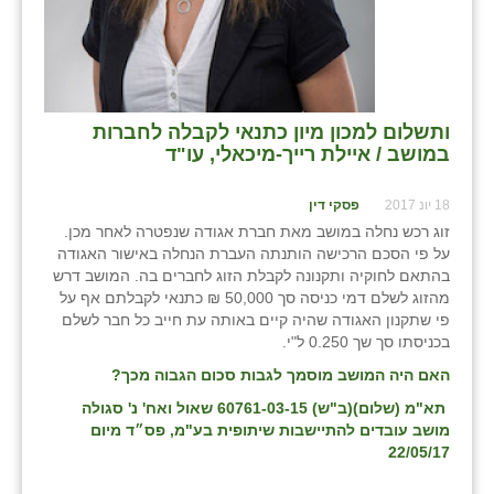
ותשלום למכון מיון כתנאי לקבלה לחברות
במושב / איילת רייך-מיכאלי, עו"ד
18 יונ 2017
פסקי דין
זוג רכש נחלה במושב מאת חברת אגודה שנפטרה לאחר מכן.
על פי הסכם הרכישה הותנתה העברת הנחלה באישור האגודה
בהתאם לחוקיה ותקנונה לקבלת הזוג לחברים בה. המושב דרש
מהזוג לשלם דמי כניסה סך 50,000 ₪ כתנאי לקבלתם אף על
פי שתקנון האגודה שהיה קיים באותה עת חייב כל חבר לשלם
בכניסתו סך שך 0.250 ל"י.
האם היה המושב מוסמך לגבות סכום הגבוה מכך?
תא"מ (שלום)(ב"ש) 60761-03-15 שאול ואח' נ' סגולה
מושב עובדים להתיישבות שיתופית בע"מ, פס״ד מיום
22/05/17