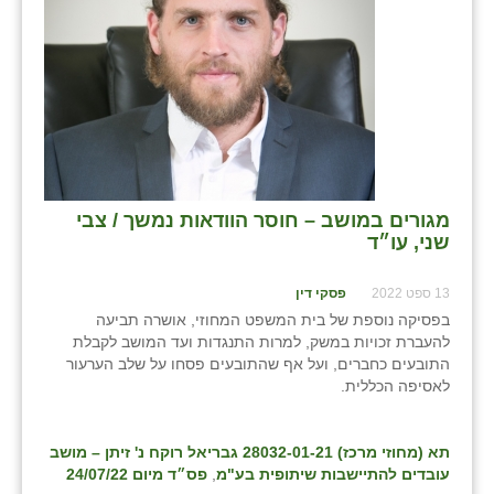
כפר הרי״ף
כפר מישר
כפר מע״ש
כפר מרדכי
כפר סבא (אגרא)
מגורים במושב – חוסר הוודאות נמשך / צבי
כפר שמריהו
שני, עו״ד
מגשימים
13 ספט 2022
פסקי דין
מישר
בפסיקה נוספת של בית המשפט המחוזי, אושרה תביעה
להעברת זכויות במשק, למרות התנגדות ועד המושב לקבלת
מכורה
התובעים כחברים, ועל אף שהתובעים פסחו על שלב הערעור
לאסיפה הכללית.
מנחמיה
נאות הכיכר
תא (מחוזי מרכז) 28032-01-21 גבריאל רוקח נ' זיתן – מושב
עובדים להתיישבות שיתופית בע"מ
,
פס״ד מיום 24/07/22