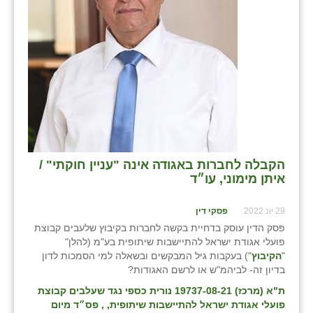
שבי ציון
שדה ורבורג
שדה צבי
שדמה
שכניה
תלמי יוסף
הקבלה לחברות באגודה אינה "עניין חוקתי" /
איתן מימוני, עו״ד
בוסתן הגליל
29 יונ 2022
פסקי דין
פסק הדין עוסק בדחיית בקשה לחברות בקיבוץ שלעבים קבוצת
פועלי אגודת ישראל להתיישבות שיתופית בע"מ (להלן"
"
הקיבוץ
") בעקבות גיל המבקשים ובשאלה למי הסמכות לדון
בדיון זה- לביהמ"ש או לרשם האגודות?
ת"א (מרכז) 19737-08-21 נורית כספי נגד שעלבים קבוצת
פועלי אגודת ישראל להתיישבות שיתופית, , פס״ד מיום