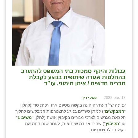
בני ציון
בצרה
בקעות
ֿגבעת שפירא
גן הדרום
גן השומרון
גבולות והיקף סמכות בתי המשפט להתערב
בהחלטות אגודה שיתופית בנוגע לקבלת
גני עם
חברים חדשים / איתן מימוני, עו״ד
גני יהודה
13 ספט 2022
פסקי דין
עניינה של העתירה הינה בקשה מטעם ארז ויפית סרי (להלן:
גנות
"
המבקשים
") למתן סעדים בנוגע להצטרפות המבקשים להליך
הקצאת מגרשים לצרכי מגורים בקיבוץ אושה (להלן: "
משיב 1
"
ורד יריחו
או "
הקיבוץ
") שהינו אגודה שיתופית, לאחר שזה דחה את
בקשתם להצטרפות.
דקל