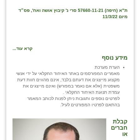
זוהר
ת"א (חיפה) 57660-11-21 סרי נ' קיבוץ אושה ואח', פס״ד
מיום 11/3/22
הדר עם
חבצלת השרון
חמרה
קרא עוד...
חרב לאת
מידע נוסף
הערת מערכת
יבול (מורג)
מאמרים המפורסמים באתר האיחוד החקלאי על ידי אנשי
מקצוע מייצגים את דעתם בלבד, אינם מהווים חוות דעת
יקנעם
משפטית (אלא אם נאמר במפורש) ואינם מייצגים את
עמדת תנועת האיחוד החקלאי .
כליל
לפרטים נוספים ותגובות ניתן לפנות לכותב המאמר
בהתאם לפרטיו המפורטים לעיל.
יד השמונה
כפר אביב
קבלת
חברים
כפר ביאליק
או