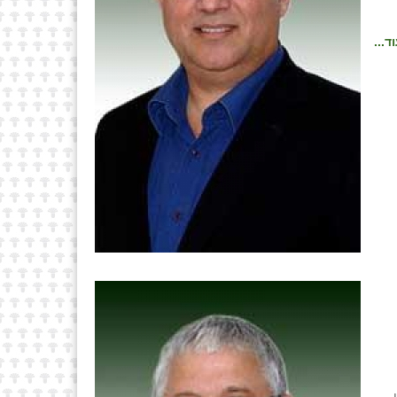
ד...
ו