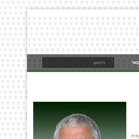
קשר
מית