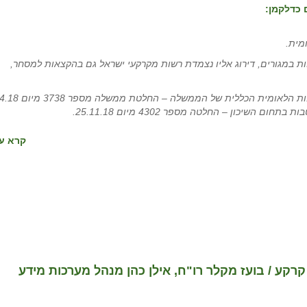
 כדלקמן:
מית.
נחות במגורים, דירוג אליו נצמדת רשות מקרקעי ישראל גם בהקצאות למסחר,
מטרת השינוי היא להצמיד את דירוג המועצה למפת העדיפות הלאומית הכלל
שיכון – החלטה מספר 4302 מיום 25.11.18.
קרא עו
קע / בועז מקלר רו"ח, אילן כהן מנהל מערכות מידע