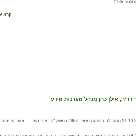
 1185.
קרא עו
ר רו"ח, אילן כהן מנהל מערכות מידע
בישיבת הנהלת רשות מקרקעי ישראל שהתקיימה ביום 21.10.2020 התקבלה החלטה מספר 4954 בנושא "הוראות מעבר – אזורי עדיפות
על פי החלטה 4954 ישובים אשר סיווגם כמפורט בסעיף 4.2.2 לקובץ החלטות מועצת מקרקעי ישראל שונה בעקבות התיקון שנכנס לתוקפ