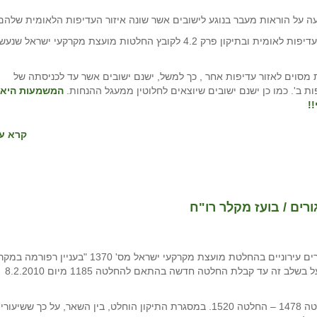
 על הוראות מעבר בנוגע לישובים אשר שונה איזור העדיפות הלאומית שלהם
מקור השינויים בהחלטת ממשלה 4302 בעניין קביעת אזורי עדיפות לאומית ובתיקון פרק 4.2 לקובץ החלטות מועצת מקרקעי ישראל ש
מסוים לאזור עדיפות אחר , כך למשל, ישנם ישובים אשר עד לכניסתה של
ות ב'. כמו כן ישנם ישובים שיוצאים לחלוטין ממעגל ההנחות.
המשמעות היא,
!
קרא עו
רים / בועז מקלר רו"ח
בעקבות בג"צ שהוגש כנגד ההטבות המפליגות שניתנו לחוכרים עירוניים בהחלטת מועצת מקרקעי ישראל מס' 1370 "בעני
ישראל". הוחלט ביום 5.9.2016 בהחלטה 1478, שרמ"י תפעל בשלב זה עד קבלת החלטה חדשה בהתאם להחלטה 1185 מיום 8.2.2010
ביום 18.9.2017 אישרה מועצת מקרקעי ישראל תיקון להחלטה 1478 – החלטה 1520. במסגרת התיקון הוחלט, בין השאר, על כך ששיעורי