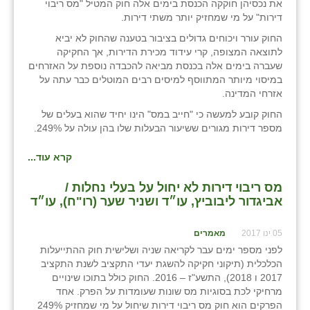
את נכסיהן חוקקה הכנסת בימים אלה חוק המטיל "מס ריבוי
דירות" על מי שמחזיק יותר משתי דירות.
בני ציון
החוק עורר ויכוחים גדולים בציבור בטענה שהחוק לא יביא
בצרה
לתוצאה המצופה, קרי עידוד מכירת הדירות, אך החקיקה
שעברה בימים אלה בכנסת מביאה להכבדה נוספת על האזרחים
בקעות
במיסוי מיותר המתווסף למיסים רבים המוטלים כבר עתה על
אזרחי המדינה.
ֿגבעת שפירא
החוק קובע למעשה כי "חייב במס" הינו יחיד שהוא בעלים של
מספר דירות מגורים ששיעור הבעלות שלו בהן עולה על 249%.
גן הדרום
גן השומרון
קרא עוד...
גני עם
מס ריבוי דירות לא יחול על בעלי נחלות /
אביגדור ליבוביץ, עו״ד ושניר שער (רו"ח), עו״ד
גני יהודה
05 ינו 2017
מאמרים
גנות
לפני מספר ימים עבר לקריאה שניה ושלישית חוק ההתייעלות
הכלכלית (תיקוני חקיקה להשגת יעדי התקציב לשנת התקציב
ורד יריחו
2017 ו 2018), התשע"ז – 2016. החוק כולל בתוכו שינויים
מרחיקי לכת בסוגיות מס שונות שעומדות על הפרק. אחד
דקל
הפרקים הוא חוק מס ריבוי דירות שיחול על מי שמחזיק 249%