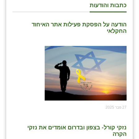
כתבות והודעות
שבי ציון
שדה ורבורג
הודעה על הפסקת פעילות אתר האיחוד
החקלאי
שדה צבי
שדמה
שכניה
תלמי יוסף
בוסתן הגליל
27 פבר 2025
נזקי קורל- בצפון ובדרום אומדים את נזקי
הקרה