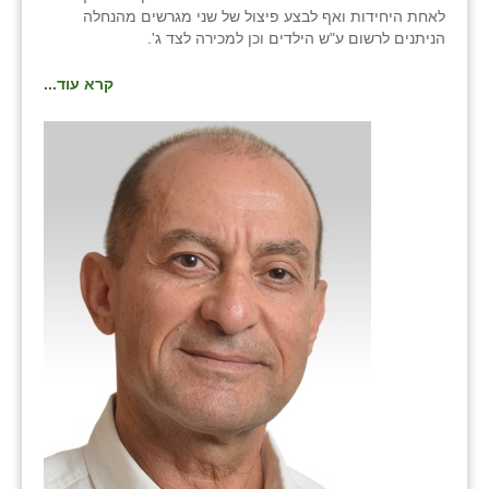
כפר הרי״ף
לאחת היחידות ואף לבצע פיצול של שני מגרשים מהנחלה
הניתנים לרשום ע"ש הילדים וכן למכירה לצד ג'.
כפר מישר
קרא עוד...
כפר מע״ש
כפר מרדכי
כפר סבא (אגרא)
כפר שמריהו
מגשימים
מישר
מכורה
מנחמיה
נאות הכיכר