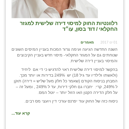
נווה אטי״ב
נהריה (אג״ש)
רלוונטיות החוק למיסוי דירה שלישית למגזר
ניר צבי
החקלאי / דוד בסון, עו״ד
עין חצבה
01 ינו 2017
מאמרים
עין תמר
השנה החדשה הגיעה ועימה צרור המכות בעניין המיסים השונים
שנוחתים גם על המגזר החקלאי- מיסוי חדש בעניין הקיבוצים
עמרים
והמיסוי בעניין דירה שלישית.
בהקשר למיסוי דירה שלישית ראוי להדגיש כי די אם ליחיד
קורנית
(ולאשתו ולילדיו עד גיל 18) יש 249% בדירות או יותר מכך.
המבחן בניסוח הקודם (שאמר כל חלק מעל שליש = דירה) תוקן
קלחים
ל 249%, קרי: יחברו גם חלקי דירות, עד ל 249% , ומעל זה –
על חלק הדירה הקטן ו/או הזול יותר – יוטל המס.
רועי
ניסוח כזה של החוק עוד יפרנס עורכי דין ויועצי מס רבים.
רימונים
קרא עוד...
רמות השבים
רמת הדר