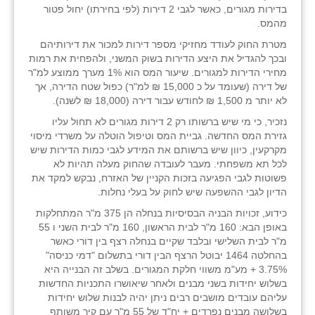
בדירות מגורים, כאשר לגבי 2 דירות (לפי בחירתו) יחול פטור
זוהר
מהמס.
הדר עם
מטרת החוק לעודד מחזיקי מספר דירות למכור את דירותיהם
ובכך להגדיל את היצע הדירות בשוק המשני, ולהפחית את רמות
חבצלת השרון
מחירי הדירות למגורים. שיעור המס הוא 1% מערך ממוצע למ"ר
של דירה (שעומד על כ 15,000 ₪ למ"ר) כפול שטח הדירה, אך
חמרה
לא יותר מ 1,500 ₪ לחודש עבור דירה (18,000 ₪ לשנה).
נזכיר, כי מי שיש ברשותו רק 2 דירות מגורים לא תחול עליו
חרב לאת
גזירת המס החדשה. גביית המס וטיפול הוטלה על משרדי מיסוי
מקרקעין, כיוון שיש ברשותם את המידע לגבי כמות הדירות שיש
יבול (מורג)
לכל תא משפחתי. מעבר לעובדה שהחוק מעלה תהיות לא
פשוטות לגבי הפגיעה בזכות הקניין של האזרח, נבקש למקד את
יקנעם
הדיון לגבי ההשפעה שיש לחוק על בעלי נחלות.
כליל
כידוע, זכויות הבניה הבסיסיות בנחלה הן 375 מ"ר המתחלקות
באופן הבא: 160 מ"ר לבית הראשון, 160 מ"ר לבית השני ו 55
יד השמונה
מ"ר לבית השלישי ובלבד שקיים בנחלה רצף בין דורי כאשר
בהחלטה 1464 יבוטל הרצף הבין דורי בתשלום "דמי כניסה"
כפר אביב
3.75% + מע"מ משווי חלקת המגורים. בשלב זה הבנייה היא
בשלוש יחידות בשני מבנים ולאחר שיאושרו התכניות החדשות
כפר ביאליק
עליהם עובדים מושבים רבים ניתן יהיה לבנות שלוש יחידות
בשלושה מבנים נפרדים + יח"ד של 55 מ"ר עם קיר משותף