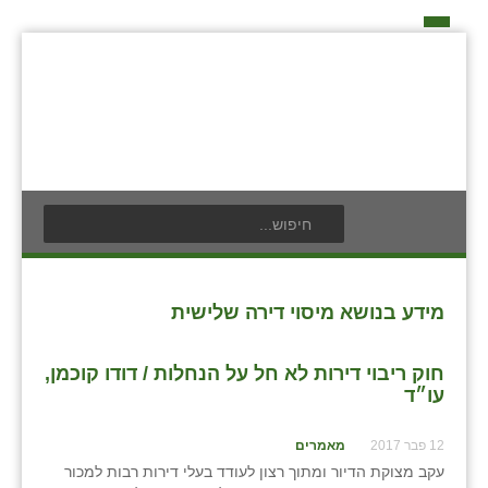
דף הבית
על האיחוד החקלאי
אידאה ומעש
כפרי האיחוד החקלאי
אודים
תנועת הנוער
בעלי תפקיד בתנועה
אילניה
לוח אירועים
חברי מזכירות האיחוד החקלאי
בית ינאי
לוח מודעות
חברי ועדת הביקורת
מידע בנושא מיסוי דירה שלישית
צור קשר
בית יצחק
פרסום מודעה
ועידות האיחוד החקלאי
חוק ריבוי דירות לא חל על הנחלות / דודו קוכמן,
ביתן אהרון
עו״ד
בן נון
12 פבר 2017
מאמרים
עקב מצוקת הדיור ומתוך רצון לעודד בעלי דירות רבות למכור
בני נצרים