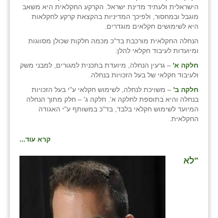
הישראלית ולעתיד מדינת ישראל. הקרקע החקלאית היא משאב
זוהר
מוגבל ובמחסור, ולפיכך המדיניות בהקצאת קרקע לחקלאות
היא לשימושים חקלאים מוגדרים.
הדר עם
הנחלה החקלאית מורכבת בד"כ מכמה חלקות שכולן מסווגות
חבצלת השרון
ומיועדות לעיבוד חקלאי להלן:
חלקה א'
– גרעין הנחלה, מיועדת בתכנית למגורים, למבני משק
חמרה
ולעיבוד חקלאי של בעל הזכויות בנחלה.
חרב לאת
חלקה ב'
– משויכת לנחלה, לשימוש חקלאי ע"י בעל הזכויות
בנחלה והיא בתוספת לחלקה א'. חלקה ג' – חלק מתוך הנחלה
יבול (מורג)
המיועד לשימוש חקלאי בלבד, בד"כ במשותף ע"י האגודה
החקלאית.
יקנעם
קרא עוד...
כליל
"לא
יד השמונה
כפר אביב
כפר ביאליק