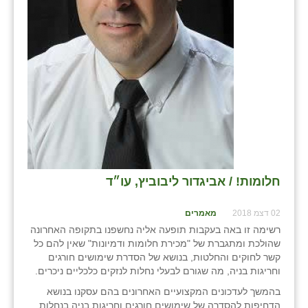
שבי ציון
שדה ורבורג
שדה צבי
שדמה
שכניה
תלמי יוסף
חלומות! / אביגדור ליבוביץ, עו״ד
בוסתן הגליל
02 דצמ 2018
מאמרים
רשימה זו באה בעקבות תופעה אליה נחשפנו בתקופה האחרונה
שהולכת ומתגברת של "מכירת חלומות ודמיונות" שאין להם כל
קשר לחוקים והחלטות, בנושא של הסדרת שימושים חורגים
וחריגות בניה, מה שגורם לבעלי נחלות לנזקים כלכליים ניכרים.
בהמשך לעדכונים המקצועיים האחרונים בהם עסקנו בנושא
הדחיפות להסדרה של שימושים חורגים וחריגות בניה בנחלות