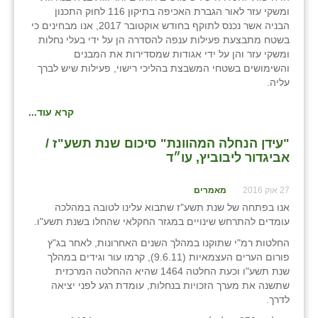
ומשקי עזר לאור הגברת האכיפה בתיקון 116 לחוק התכנון
הבניה אשר נכנס לתוקף בחודש אוקטובר 2017, אנו מבחינים כי
בשטח מתבצעת פעילות ענפה להסדרה הן על ידי בעלי נחלות
ומשקי עזר והן על ידי אגודות שמסדירות את המבנים
והשימושים בשטחי המשבצת בהליכי רישוי, פעילות שיש לברך
עליה.
קרא עוד...
"עידן הנחלה המהוונת" סיכום שנת תשע"ז /
אביגדור ליבוביץ, עו״ד
27 אוק 2016
מאמרים
אנו בפתחה של שנת תשע"ז שתבוא עלינו לטובה במהלכה
עומדים להתרחש שינויים במגזר החקלאי שהחלו בשנת תשע"ו.
החלטות רמ"י שתוקנו במהלך השנים האחרונות, לאחר בג"ץ
פורום הערים העצמאיות (9.6.11), קרמו עור וגידים במהלך
שנת תשע"ו וכעת החלטה 1464 שהיא ההחלטה המרכזית
שתשנה את מערך הזכויות בנחלות, עומדת רגע לפני יציאה
לדרך.