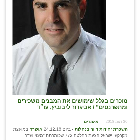
כפר הרי״ף
כפר מישר
כפר מע״ש
כפר מרדכי
כפר סבא (אגרא)
כפר שמריהו
מגשימים
מישר
מוכרים בגלל שימושים את המבנים משכירים
מכורה
ומתפרנסים" / אביגדור ליבוביץ, עו״ד
מנחמיה
30 דצמ 2018
מאמרים
נאות הכיכר
השכרת יחידות דיור בנחלות
- ביום 24.12.18
אושרה
במועצת
מקרקעי ישראל הצעת החלטה 772 שכותרתה "מינוי ועדה