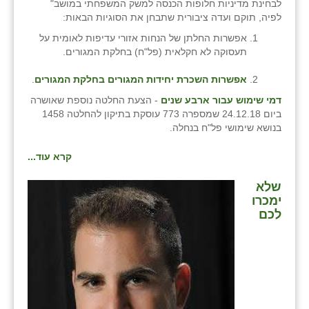
נווה אטי״ב
לבחינת מדיניות חלופות הכנסה למשק המשפחתי במושב"
לפיה, תוקם ועדה ציבורית שתבחן את הסוגיות הבאות:
נהריה (אג״ש)
אפשרות החלתן של הנחות אזורי עדיפות לאומית על
תעסוקה לא חקלאית (פל"ח) בחלקת המגורים.
ניר צבי
אפשרות השכרת יחידות המגורים בחלקת המגורים
.
עין חצבה
דמי שימוש עבור ארבע שנים
- הצעת החלטה נוספת שאושרה
עין תמר
ביום 24.12.18 שמספרה 773 עוסקת בתיקון להחלטה 1458
בנושא שימושי פל"ח בנחלה.
עמרים
קרא עוד...
קורנית
שלא
קלחים
ימכרו
לכם
רועי
רימונים
רמות השבים
רמת הדר