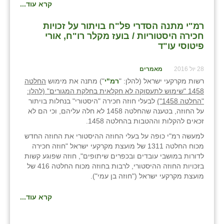
קרא עוד...
רמ"י מתנה הסדרי פל"ח בויתור על זכויות
חכירה היסטוריות / בועז מקלר רו"ח, אורי
פיטוסי עו"ד
28 יול 2016
מאמרים
רשות מקרקעי ישראל (להלן: "
רמ"י
") מתנה את מימוש
החלטה
1458 "שימוש לתעסוקה לא חקלאית בחלקת המגורים" (להלן:
"החלטה 1458")
לבעלי חוזה חכירה "היסטורי" בנחלות בויתור
על החוזה, בטענה שהחלטה 1458 לא חלה עליהם, וכי הם לא
זכאים להקלות וההטבות בהחלטה 1458.
למעשה רמ"י כופה על בעלי החוזה ההיסטורי את החוזה החדש
מכוח החלטה 1311 של מועצת מקרקעי ישראל "חוזה חכירה
לדורות במושבי עובדים ובכפרים שיתופים", חוזה שפוגע קשות
בזכויות החוזה ההיסטורי, לרבות בחוזה מכוח החלטה 416 של
מועצת מקרקעי ישראל ("חוזה בן עמי").
קרא עוד...