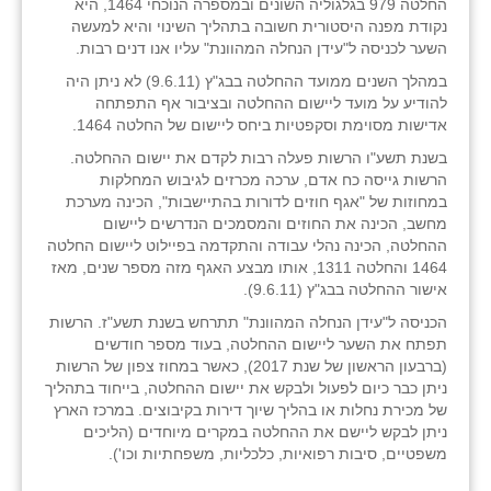
החלטה 979 בגלגוליה השונים ובמספרה הנוכחי 1464, היא
נקודת מפנה היסטורית חשובה בתהליך השינוי והיא למעשה
השער לכניסה ל"עידן הנחלה המהוונת" עליו אנו דנים רבות.
במהלך השנים ממועד ההחלטה בבג"ץ (9.6.11) לא ניתן היה
להודיע על מועד ליישום ההחלטה ובציבור אף התפתחה
אדישות מסוימת וסקפטיות ביחס ליישום של החלטה 1464.
בשנת תשע"ו הרשות פעלה רבות לקדם את יישום ההחלטה.
הרשות גייסה כח אדם, ערכה מכרזים לגיבוש המחלקות
במחוזות של "אגף חוזים לדורות בהתיישבות", הכינה מערכת
מחשב, הכינה את החוזים והמסמכים הנדרשים ליישום
ההחלטה, הכינה נהלי עבודה והתקדמה בפיילוט ליישום החלטה
1464 והחלטה 1311, אותו מבצע האגף מזה מספר שנים, מאז
אישור ההחלטה בבג"ץ (9.6.11).
הכניסה ל"עידן הנחלה המהוונת" תתרחש בשנת תשע"ז. הרשות
תפתח את השער ליישום ההחלטה, בעוד מספר חודשים
(ברבעון הראשון של שנת 2017), כאשר במחוז צפון של הרשות
ניתן כבר כיום לפעול ולבקש את יישום ההחלטה, בייחוד בתהליך
של מכירת נחלות או בהליך שיוך דירות בקיבוצים. במרכז הארץ
ניתן לבקש ליישם את ההחלטה במקרים מיוחדים (הליכים
משפטיים, סיבות רפואיות, כלכליות, משפחתיות וכו').