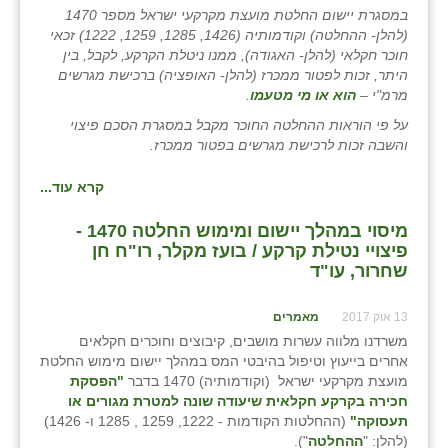
במסגרת יישום החלטת מועצת מקרקעי ישראל מספר 1470
זוהר
(להלן- ההחלטה) וקודמותיה (1426, 1285, 1259, 1222) זכאי
חוכר חקלאי (להלן- האגודה), ממנו ניטלת הקרקע, לקבל, בין
הדר עם
היתר, זכות לפטור ממכרז (להלן- האופציה) ברכישת מגרשים
מרמ"י –
הוא או מי מטעמו
.
חבצלת השרון
על פי הוראות ההחלטה החוכר מקבל במסגרת הסכם פיצוי
חמרה
והשבה זכות לרכישת מגרשים בפטור ממכרז.
חרב לאת
קרא עוד...
יבול (מורג)
מיסוי במהלך יישום ומימוש החלטה 1470 -
פיצויי נטילת קרקע / בועז מקלר, רו"ח חן
יקנעם
שחרור, עו"ד
כליל
13 אוק 2017
מאמרים
יד השמונה
משרדנו מלווה עשרות מושבים, קיבוצים וחוכרים חקלאים
אחרים בייעוץ וטיפול בהיבטי המס במהלך יישום מימוש החלטת
כפר אביב
מועצת מקרקעי ישראל (וקודמותיה) 1470 בדבר
"הפסקת
חכירה בקרקע חקלאית שיעודה שונה למטרת מגורים או
כפר ביאליק
תעסוקה"
(ההחלטות הקודמות - 1222, 1259 , 1285 ו- 1426)
(להלן: "
ההחלטה
").