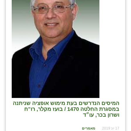
בני ציון
בצרה
בקעות
ֿגבעת שפירא
גן הדרום
גן השומרון
גני עם
גני יהודה
גנות
המיסים הנדרשים בעת מימוש אופציה שניתנה
במסגרת החלטה 1470 / בועז מקלר, רו"ח
ורד יריחו
ושרון בכר, עו״ד
דקל
17 יונ 2019
מאמרים