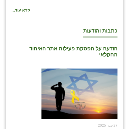
כפר הרי״ף
קרא עוד...
כפר מישר
כפר מע״ש
כתבות והודעות
כפר מרדכי
הודעה על הפסקת פעילות אתר האיחוד
כפר סבא (אגרא)
החקלאי
כפר שמריהו
מגשימים
מישר
מכורה
מנחמיה
נאות הכיכר
27 פבר 2025