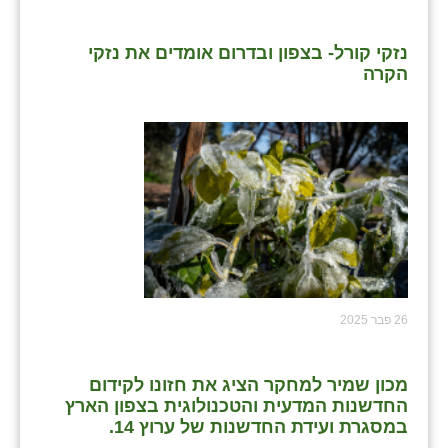
נווה אטי״ב
נהריה (אג״ש)
נזקי קורל- בצפון ובדרום אומדים את נזקי
הקרה
ניר צבי
עין חצבה
עין תמר
עמרים
קורנית
קלחים
26 פבר 2025
רועי
רימונים
מכון שמיר למחקר הציג את חזונו לקידום
רמות השבים
החדשנות המדעית והטכנולוגית בצפון הארץ
במסגרת ועידת החדשנות של ערוץ 14.
רמת הדר