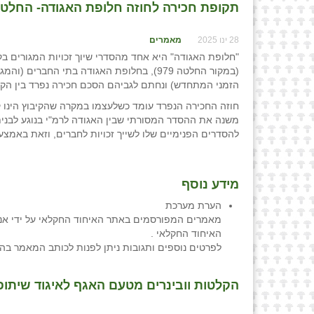
תקופת חכירה לחוזה חלופת האגודה- החלטת הנהלה 5574 / חגי שבתאי, עו״ד ו- ע
28 ינו 2025
מאמרים
(במקור החלטה 979), בחלופת האגודה בתי הח
הזמני המתחדש) ונחתם לגביהם הסכם חכירה נפרד בין הקיבו
חוזה החכירה הנפרד עומד כשלעצמו במקרה שהקיבוץ הינו קי
משנה את ההסדר המסורתי שבין האגודה לרמ"י בנוגע לבנית
להסדרים הפנימיים שלו לשייך זכויות לחברים, וזאת באמצ
מידע נוסף
הערת מערכת
מאמרים המפורסמים באתר האיחוד החקלאי על ידי אנש
האיחוד החקלאי .
לפרטים נוספים ותגובות ניתן לפנות לכותב המאמר בה
הקלטות וובינרים מטעם האגף לאיגוד שיתופ