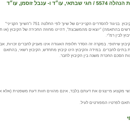
נבל זוסמן, עו״ד
"חלופת האגודה" היא אחד מהסדרי שיוך זכויות המגורים בקיבוץ. בניגוד להסדרים הקנייניים של שיוך לפי החלטה 751 ו"השיוך הקנייני"
ברים (והמגרשים בהתאמה) "יוצאים מהמשבצת", דהיינו מחוזה החכירה של הקיבוץ (או ח
ץ לבין רמ"י.
בוץ שיתופי. במקרה זה הסדר חלופת האגודה אינו מעניק לחברים זכויות, אב
 בתים לחברים. במידה והקיבוץ הינו קיבוץ מתחדש, הקיבוץ רשאי, בהתאם
עות הסכם החכרת משנה בין הקיבוץ לחבר.
י מקצוע מייצגים את דעתם בלבד, אינם מהווים חוות דעת משפטית (אלא א
תאם לפרטיו המפורטים לעיל.
י