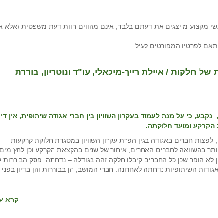
י מקצוע מייצגים את דעתם בלבד, אינם מהווים חוות דעת משפטית (אלא א
תאם לפרטיו המפורטים לעיל.
של חלקות / איילת רייך-מיכאלי, עו"ד ונוטריון, בוררת
נקבע, כי על מנת לעמוד בעקרון השוויון בין חברי אגודה שיתופית, אין די
 הקרקע ומועד חלוקתה.
 לפצות חברים באגודה בגין הפרת עקרון השוויון במסגרת חלוקת קרקעות
 יותר בהשוואה לחברים האחרים, איחור של שנים בהקצאת הקרקע וכן לחץ מים
 לא הופר שכן כל החברים קיבלו חלקה זהה בגודלה – נדחתה. פסק הבוררות ק
ות השיתופיות נדחתה לאחרונה. חברי המושב, הן בבוררות והן בדיון בפני
קרא עו