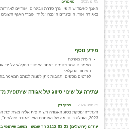
05 ינו 2025
מאמרים
האגף לאיגוד שיתופי, ערך סדרת וובינרים ייעודיים לאגודות
באגודה ועוד. הוובינרים הועברו על ידי עובדי האגף השונים
מידע נוסף
הערת מערכת
מאמרים המפורסמים באתר האיחוד החקלאי על ידי אנש
האיחוד החקלאי .
לפרטים נוספים ותגובות ניתן לפנות לכותב המאמר בה
עתירה על שינוי סיווג של אגודה שיתופית מ"
25 ספט 2024
פסקי דין
העתירה עוסקת בסוג האגודה השיתופית אליה משתייכת הר 
2023, הוחלט כי סיווגה של העותרת הוא "אגודה חקלאית", בעוד שהעותרת טוענת כי יש להשיב לה את סיווגה המקורי כ"מושב שיתופי".
עת"מ (ירושלים) 2112-03-23 הר שמש - מושב שיתופי בע"מ נ' רשמת האגודות השיתופיות, פס״ד מיום 26/04/24