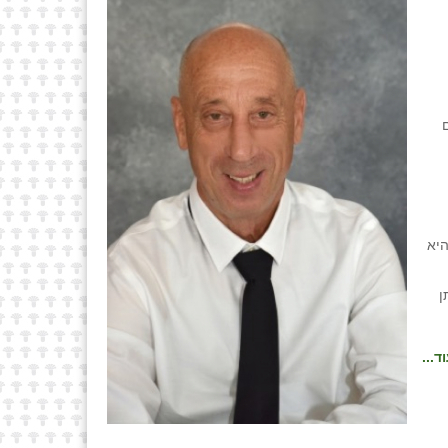
היא
ן
ד...